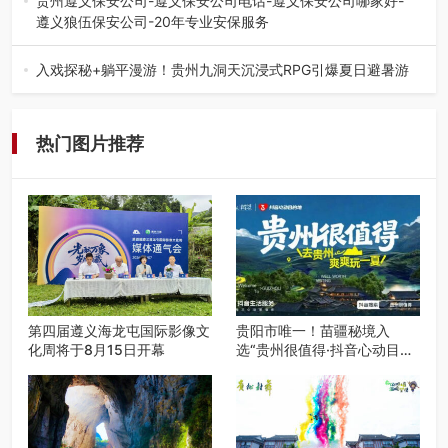
贵州遵义保安公司-遵义保安公司电话-遵义保安公司哪家好-
遵义狼伍保安公司-20年专业安保服务
在遵义，不管是企业园区运营、小区物业管理、建筑工地施
工、商业商场经营，还是举办各…
入戏探秘+躺平漫游！贵州九洞天沉浸式RPG引爆夏日避暑游
入伏后的贵州，清凉依旧。而在毕节深处的九洞天景区，贵
州首个水上喀斯特沉浸式RPG…
热门图片推荐
第四届遵义海龙屯国际影像文
贵阳市唯一！苗疆秘境入
化周将于8月15日开幕
选“贵州很值得·抖音心动目的
地”世遗地图——来贵阳，必
赴一场秘境之约