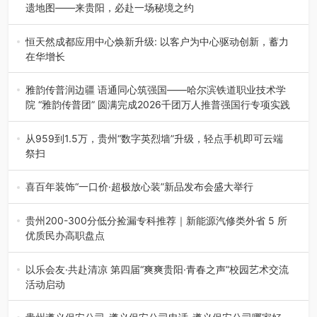
遗地图——来贵阳，必赴一场秘境之约
2026年7月21日，2026年“贵州很值得”暨抖音“心动目的
地”（贵州站）主题…
恒天然成都应用中心焕新升级: 以客户为中心驱动创新，蓄力
在华增长
融合全球研发实力与本土洞察，深化客户共创，赋能西南市
场创新发展 （7月27日，成…
雅韵传普润边疆 语通同心筑强国——哈尔滨铁道职业技术学
院 “雅韵传普团” 圆满完成2026千团万人推普强国行专项实践
为扎实推进2026“千团万人推普强国行”大学生暑期社会实
践，牢牢紧扣 “雅韵传普…
从959到1.5万，贵州“数字英烈墙”升级，轻点手机即可云端
祭扫
八一建军节到来之际，由贵州省退役军人事务厅指导，贵阳
市退役军人事务局联合贵州广电…
喜百年装饰“一口价·超极放心装”新品发布会盛大举行
2026年7月31日，喜百年装饰“一口价·超极放心装”新品发布
会在贵阳隆重举行。…
贵州200-300分低分捡漏专科推荐｜新能源汽修类外省 5 所
优质民办高职盘点
在贵州省高考志愿填报体系中，200至300分数段考生可选择
的省内工科、新能源汽车…
以乐会友·共赴清凉 第四届“爽爽贵阳·青春之声”校园艺术交流
活动启动
七月的贵阳，清风送爽，第四届“爽爽贵阳·青春之声”校园管
弦乐（合唱）艺术交流活动…