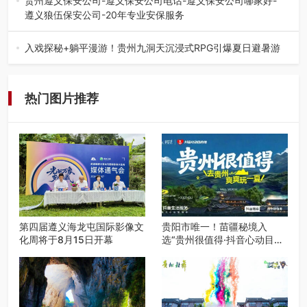
贵州遵义保安公司-遵义保安公司电话-遵义保安公司哪家好-
遵义狼伍保安公司-20年专业安保服务
在遵义，不管是企业园区运营、小区物业管理、建筑工地施
工、商业商场经营，还是举办各…
入戏探秘+躺平漫游！贵州九洞天沉浸式RPG引爆夏日避暑游
入伏后的贵州，清凉依旧。而在毕节深处的九洞天景区，贵
州首个水上喀斯特沉浸式RPG…
热门图片推荐
第四届遵义海龙屯国际影像文
贵阳市唯一！苗疆秘境入
化周将于8月15日开幕
选“贵州很值得·抖音心动目的
地”世遗地图——来贵阳，必
赴一场秘境之约