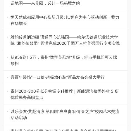
遗地图——来贵阳，必赴一场秘境之约
2026年7月21日，2026年“贵州很值得”暨抖音“心动目的
地”（贵州站）主题…
恒天然成都应用中心焕新升级: 以客户为中心驱动创新，蓄力
在华增长
融合全球研发实力与本土洞察，深化客户共创，赋能西南市
场创新发展 （7月27日，成…
雅韵传普润边疆 语通同心筑强国——哈尔滨铁道职业技术学
院 “雅韵传普团” 圆满完成2026千团万人推普强国行专项实践
为扎实推进2026“千团万人推普强国行”大学生暑期社会实
践，牢牢紧扣 “雅韵传普…
从959到1.5万，贵州“数字英烈墙”升级，轻点手机即可云端
祭扫
八一建军节到来之际，由贵州省退役军人事务厅指导，贵阳
市退役军人事务局联合贵州广电…
喜百年装饰“一口价·超极放心装”新品发布会盛大举行
2026年7月31日，喜百年装饰“一口价·超极放心装”新品发布
会在贵阳隆重举行。…
贵州200-300分低分捡漏专科推荐｜新能源汽修类外省 5 所
优质民办高职盘点
在贵州省高考志愿填报体系中，200至300分数段考生可选择
的省内工科、新能源汽车…
以乐会友·共赴清凉 第四届“爽爽贵阳·青春之声”校园艺术交流
活动启动
七月的贵阳，清风送爽，第四届“爽爽贵阳·青春之声”校园管
弦乐（合唱）艺术交流活动…