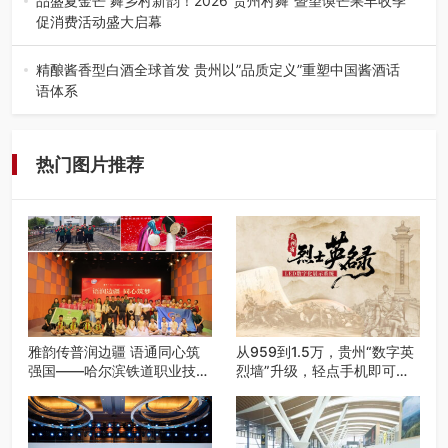
品盛夏金芒 舞乡村新韵！2026“贵州村舞”暨望谟芒果丰收季
促消费活动盛大启幕
盛夏瑶乡，金芒盈野，歌舞飞扬。7月22日，2026“贵州村
舞”暨望谟芒果丰收季促…
精酿酱香型白酒全球首发 贵州以”品质定义”重塑中国酱酒话
语体系
——九大酒厂联合签署品质公约 企业标准严于国标 "卖酒向
卖生活方式转变"战略…
热门图片推荐
雅韵传普润边疆 语通同心筑
从959到1.5万，贵州“数字英
强国——哈尔滨铁道职业技术
烈墙”升级，轻点手机即可云
学院 “雅韵传普团” 圆满完成
端祭扫
2026千团万人推普强国行专
项实践