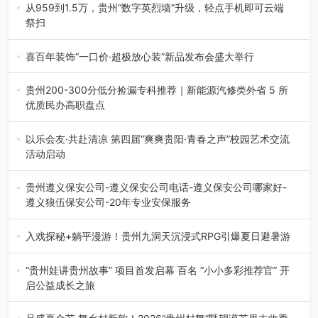
践，牢牢紧扣 “雅韵传普…
从959到1.5万，贵州“数字英烈墙”升级，轻点手机即可云端
祭扫
八一建军节到来之际，由贵州省退役军人事务厅指导，贵阳
市退役军人事务局联合贵州广电…
喜百年装饰“一口价·超极放心装”新品发布会盛大举行
2026年7月31日，喜百年装饰“一口价·超极放心装”新品发布
会在贵阳隆重举行。…
贵州200-300分低分捡漏专科推荐｜新能源汽修类外省 5 所
优质民办高职盘点
在贵州省高考志愿填报体系中，200至300分数段考生可选择
的省内工科、新能源汽车…
以乐会友·共赴清凉 第四届“爽爽贵阳·青春之声”校园艺术交流
活动启动
七月的贵阳，清风送爽，第四届“爽爽贵阳·青春之声”校园管
弦乐（合唱）艺术交流活动…
贵州遵义保安公司-遵义保安公司电话-遵义保安公司哪家好-
遵义狼伍保安公司-20年专业安保服务
在遵义，不管是企业园区运营、小区物业管理、建筑工地施
工、商业商场经营，还是举办各…
入戏探秘+躺平漫游！贵州九洞天沉浸式RPG引爆夏日避暑游
入伏后的贵州，清凉依旧。而在毕节深处的九洞天景区，贵
州首个水上喀斯特沉浸式RPG…
“贵州娃讲贵州故事” 项目首发启幕 百名 “小小多彩推荐官” 开
启公益成长之旅
近日，由贵州教育出版社、阅美黔途阅见中国全国阅读行动
网络贵州站，遵义融媒体传媒集…