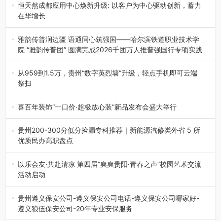
地”（贵州站）主题…
恒天然成都应用中心焕新升级: 以客户为中心驱动创新，蓄力
在华增长
融合全球研发实力与本土洞察，深化客户共创，赋能西南市
场创新发展 （7月27日，成…
雅韵传普润边疆 语通同心筑强国——哈尔滨铁道职业技术学
院 “雅韵传普团” 圆满完成2026千团万人推普强国行专项实践
为扎实推进2026“千团万人推普强国行”大学生暑期社会实
践，牢牢紧扣 “雅韵传普…
从959到1.5万，贵州“数字英烈墙”升级，轻点手机即可云端
祭扫
八一建军节到来之际，由贵州省退役军人事务厅指导，贵阳
市退役军人事务局联合贵州广电…
喜百年装饰“一口价·超极放心装”新品发布会盛大举行
2026年7月31日，喜百年装饰“一口价·超极放心装”新品发布
会在贵阳隆重举行。…
贵州200-300分低分捡漏专科推荐｜新能源汽修类外省 5 所
优质民办高职盘点
在贵州省高考志愿填报体系中，200至300分数段考生可选择
的省内工科、新能源汽车…
以乐会友·共赴清凉 第四届“爽爽贵阳·青春之声”校园艺术交流
活动启动
七月的贵阳，清风送爽，第四届“爽爽贵阳·青春之声”校园管
弦乐（合唱）艺术交流活动…
贵州遵义保安公司-遵义保安公司电话-遵义保安公司哪家好-
遵义狼伍保安公司-20年专业安保服务
在遵义，不管是企业园区运营、小区物业管理、建筑工地施