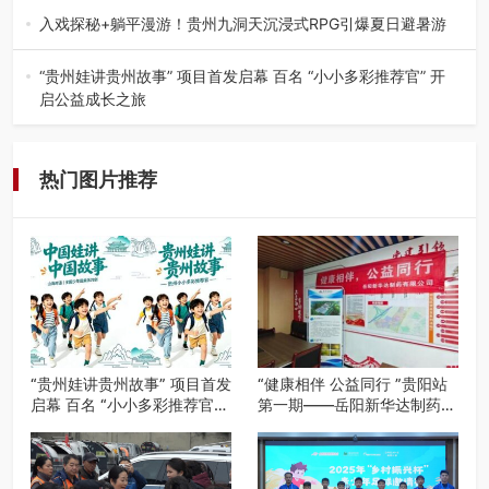
工、商业商场经营，还是举办各…
入戏探秘+躺平漫游！贵州九洞天沉浸式RPG引爆夏日避暑游
入伏后的贵州，清凉依旧。而在毕节深处的九洞天景区，贵
州首个水上喀斯特沉浸式RPG…
“贵州娃讲贵州故事” 项目首发启幕 百名 “小小多彩推荐官” 开
启公益成长之旅
近日，由贵州教育出版社、阅美黔途阅见中国全国阅读行动
网络贵州站，遵义融媒体传媒集…
热门图片推荐
“贵州娃讲贵州故事” 项目首发
“健康相伴 公益同行 ”贵阳站
启幕 百名 “小小多彩推荐官”
第一期——岳阳新华达制药贵
开启公益成长之旅
阳社区健康公益科普活动