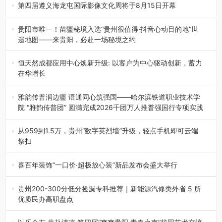
杯”篮球赛暨2026年“村B…
第四届遵义海龙屯国际影像文化周将于8月15日开幕
8月7日，第四届遵义海龙屯国际影像文化周媒体通气会在世
界文化遗产地海龙屯核心景区…
贵阳市唯一！苗疆秘境入选“贵州很值得·抖音心动目的地”世
遗地图——来贵阳，必赴一场秘境之约
2026年7月21日，2026年“贵州很值得”暨抖音“心动目的
地”（贵州站）主题…
恒天然成都应用中心焕新升级: 以客户为中心驱动创新，蓄力
在华增长
融合全球研发实力与本土洞察，深化客户共创，赋能西南市
场创新发展 （7月27日，成…
雅韵传普润边疆 语通同心筑强国——哈尔滨铁道职业技术学
院 “雅韵传普团” 圆满完成2026千团万人推普强国行专项实践
为扎实推进2026“千团万人推普强国行”大学生暑期社会实
践，牢牢紧扣 “雅韵传普…
从959到1.5万，贵州“数字英烈墙”升级，轻点手机即可云端
祭扫
八一建军节到来之际，由贵州省退役军人事务厅指导，贵阳
市退役军人事务局联合贵州广电…
喜百年装饰“一口价·超极放心装”新品发布会盛大举行
2026年7月31日，喜百年装饰“一口价·超极放心装”新品发布
会在贵阳隆重举行。…
贵州200-300分低分捡漏专科推荐｜新能源汽修类外省 5 所
优质民办高职盘点
在贵州省高考志愿填报体系中，200至300分数段考生可选择
的省内工科、新能源汽车…