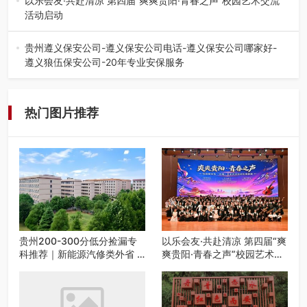
以乐会友·共赴清凉 第四届“爽爽贵阳·青春之声”校园艺术交流
活动启动
七月的贵阳，清风送爽，第四届“爽爽贵阳·青春之声”校园管
弦乐（合唱）艺术交流活动…
贵州遵义保安公司-遵义保安公司电话-遵义保安公司哪家好-
遵义狼伍保安公司-20年专业安保服务
在遵义，不管是企业园区运营、小区物业管理、建筑工地施
工、商业商场经营，还是举办各…
热门图片推荐
贵州200-300分低分捡漏专
以乐会友·共赴清凉 第四届“爽
科推荐｜新能源汽修类外省 5
爽贵阳·青春之声”校园艺术交
所优质民办高职盘点
流活动启动