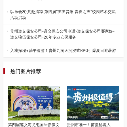
在贵州省高考志愿填报体系中，200至300分数段考生可选择
的省内工科、新能源汽车…
以乐会友·共赴清凉 第四届“爽爽贵阳·青春之声”校园艺术交流
活动启动
七月的贵阳，清风送爽，第四届“爽爽贵阳·青春之声”校园管
弦乐（合唱）艺术交流活动…
贵州遵义保安公司-遵义保安公司电话-遵义保安公司哪家好-
遵义狼伍保安公司-20年专业安保服务
在遵义，不管是企业园区运营、小区物业管理、建筑工地施
工、商业商场经营，还是举办各…
入戏探秘+躺平漫游！贵州九洞天沉浸式RPG引爆夏日避暑游
入伏后的贵州，清凉依旧。而在毕节深处的九洞天景区，贵
州首个水上喀斯特沉浸式RPG…
热门图片推荐
第四届遵义海龙屯国际影像文
贵阳市唯一！苗疆秘境入