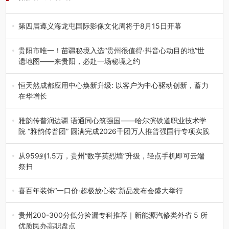
第四届遵义海龙屯国际影像文化周将于8月15日开幕
8月7日，第四届遵义海龙屯国际影像文化周媒体通气会在世
界文化遗产地海龙屯核心景区…
贵阳市唯一！苗疆秘境入选“贵州很值得·抖音心动目的地”世
遗地图——来贵阳，必赴一场秘境之约
2026年7月21日，2026年“贵州很值得”暨抖音“心动目的
地”（贵州站）主题…
恒天然成都应用中心焕新升级: 以客户为中心驱动创新，蓄力
在华增长
融合全球研发实力与本土洞察，深化客户共创，赋能西南市
场创新发展 （7月27日，成…
雅韵传普润边疆 语通同心筑强国——哈尔滨铁道职业技术学
院 “雅韵传普团” 圆满完成2026千团万人推普强国行专项实践
为扎实推进2026“千团万人推普强国行”大学生暑期社会实
践，牢牢紧扣 “雅韵传普…
从959到1.5万，贵州“数字英烈墙”升级，轻点手机即可云端
祭扫
八一建军节到来之际，由贵州省退役军人事务厅指导，贵阳
市退役军人事务局联合贵州广电…
喜百年装饰“一口价·超极放心装”新品发布会盛大举行
2026年7月31日，喜百年装饰“一口价·超极放心装”新品发布
会在贵阳隆重举行。…
贵州200-300分低分捡漏专科推荐｜新能源汽修类外省 5 所
优质民办高职盘点