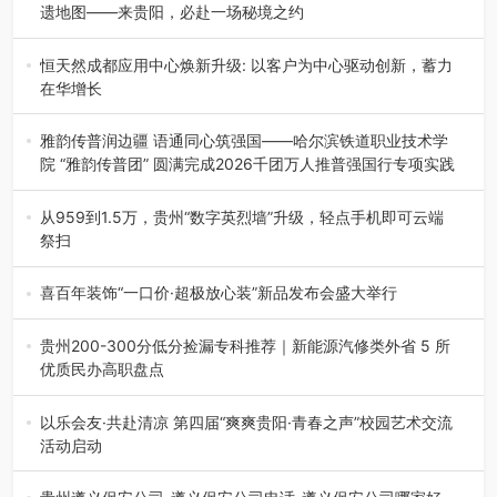
遗地图——来贵阳，必赴一场秘境之约
2026年7月21日，2026年“贵州很值得”暨抖音“心动目的
地”（贵州站）主题…
恒天然成都应用中心焕新升级: 以客户为中心驱动创新，蓄力
在华增长
融合全球研发实力与本土洞察，深化客户共创，赋能西南市
场创新发展 （7月27日，成…
雅韵传普润边疆 语通同心筑强国——哈尔滨铁道职业技术学
院 “雅韵传普团” 圆满完成2026千团万人推普强国行专项实践
为扎实推进2026“千团万人推普强国行”大学生暑期社会实
践，牢牢紧扣 “雅韵传普…
从959到1.5万，贵州“数字英烈墙”升级，轻点手机即可云端
祭扫
八一建军节到来之际，由贵州省退役军人事务厅指导，贵阳
市退役军人事务局联合贵州广电…
喜百年装饰“一口价·超极放心装”新品发布会盛大举行
2026年7月31日，喜百年装饰“一口价·超极放心装”新品发布
会在贵阳隆重举行。…
贵州200-300分低分捡漏专科推荐｜新能源汽修类外省 5 所
优质民办高职盘点
在贵州省高考志愿填报体系中，200至300分数段考生可选择
的省内工科、新能源汽车…
以乐会友·共赴清凉 第四届“爽爽贵阳·青春之声”校园艺术交流
活动启动
七月的贵阳，清风送爽，第四届“爽爽贵阳·青春之声”校园管
弦乐（合唱）艺术交流活动…