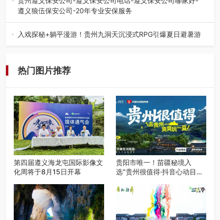
贵州遵义保安公司-遵义保安公司电话-遵义保安公司哪家好-
遵义狼伍保安公司-20年专业安保服务
在遵义，不管是企业园区运营、小区物业管理、建筑工地施
工、商业商场经营，还是举办各…
入戏探秘+躺平漫游！贵州九洞天沉浸式RPG引爆夏日避暑游
入伏后的贵州，清凉依旧。而在毕节深处的九洞天景区，贵
州首个水上喀斯特沉浸式RPG…
热门图片推荐
第四届遵义海龙屯国际影像文
贵阳市唯一！苗疆秘境入
化周将于8月15日开幕
选“贵州很值得·抖音心动目的
地”世遗地图——来贵阳，必
赴一场秘境之约