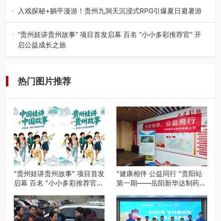
工、商业商场经营，还是举办各…
入戏探秘+躺平漫游！贵州九洞天沉浸式RPG引爆夏日避暑游
入伏后的贵州，清凉依旧。而在毕节深处的九洞天景区，贵
州首个水上喀斯特沉浸式RPG…
“贵州娃讲贵州故事” 项目首发启幕 百名 “小小多彩推荐官” 开
启公益成长之旅
近日，由贵州教育出版社、阅美黔途阅见中国全国阅读行动
网络贵州站，遵义融媒体传媒集…
热门图片推荐
“贵州娃讲贵州故事” 项目首发
“健康相伴 公益同行 ”贵阳站
启幕 百名 “小小多彩推荐官”
第一期——岳阳新华达制药贵
开启公益成长之旅
阳社区健康公益科普活动