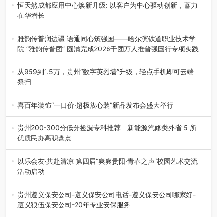
地”（贵州站）主题…
恒天然成都应用中心焕新升级: 以客户为中心驱动创新，蓄力
在华增长
融合全球研发实力与本土洞察，深化客户共创，赋能西南市
场创新发展 （7月27日，成…
雅韵传普润边疆 语通同心筑强国——哈尔滨铁道职业技术学
院 “雅韵传普团” 圆满完成2026千团万人推普强国行专项实践
为扎实推进2026“千团万人推普强国行”大学生暑期社会实
践，牢牢紧扣 “雅韵传普…
从959到1.5万，贵州“数字英烈墙”升级，轻点手机即可云端
祭扫
八一建军节到来之际，由贵州省退役军人事务厅指导，贵阳
市退役军人事务局联合贵州广电…
喜百年装饰“一口价·超极放心装”新品发布会盛大举行
2026年7月31日，喜百年装饰“一口价·超极放心装”新品发布
会在贵阳隆重举行。…
贵州200-300分低分捡漏专科推荐｜新能源汽修类外省 5 所
优质民办高职盘点
在贵州省高考志愿填报体系中，200至300分数段考生可选择
的省内工科、新能源汽车…
以乐会友·共赴清凉 第四届“爽爽贵阳·青春之声”校园艺术交流
活动启动
七月的贵阳，清风送爽，第四届“爽爽贵阳·青春之声”校园管
弦乐（合唱）艺术交流活动…
贵州遵义保安公司-遵义保安公司电话-遵义保安公司哪家好-
遵义狼伍保安公司-20年专业安保服务
在遵义，不管是企业园区运营、小区物业管理、建筑工地施