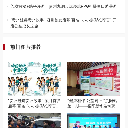
工、商业商场经营，还是举办各…
入戏探秘+躺平漫游！贵州九洞天沉浸式RPG引爆夏日避暑游
入伏后的贵州，清凉依旧。而在毕节深处的九洞天景区，贵
州首个水上喀斯特沉浸式RPG…
“贵州娃讲贵州故事” 项目首发启幕 百名 “小小多彩推荐官” 开
启公益成长之旅
近日，由贵州教育出版社、阅美黔途阅见中国全国阅读行动
网络贵州站，遵义融媒体传媒集…
热门图片推荐
“贵州娃讲贵州故事” 项目首发
“健康相伴 公益同行 ”贵阳站
启幕 百名 “小小多彩推荐官”
第一期——岳阳新华达制药贵
开启公益成长之旅
阳社区健康公益科普活动