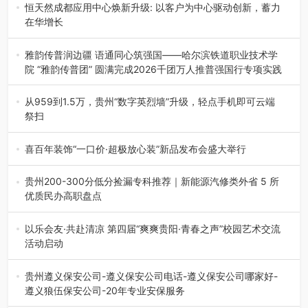
地”（贵州站）主题…
恒天然成都应用中心焕新升级: 以客户为中心驱动创新，蓄力
在华增长
融合全球研发实力与本土洞察，深化客户共创，赋能西南市
场创新发展 （7月27日，成…
雅韵传普润边疆 语通同心筑强国——哈尔滨铁道职业技术学
院 “雅韵传普团” 圆满完成2026千团万人推普强国行专项实践
为扎实推进2026“千团万人推普强国行”大学生暑期社会实
践，牢牢紧扣 “雅韵传普…
从959到1.5万，贵州“数字英烈墙”升级，轻点手机即可云端
祭扫
八一建军节到来之际，由贵州省退役军人事务厅指导，贵阳
市退役军人事务局联合贵州广电…
喜百年装饰“一口价·超极放心装”新品发布会盛大举行
2026年7月31日，喜百年装饰“一口价·超极放心装”新品发布
会在贵阳隆重举行。…
贵州200-300分低分捡漏专科推荐｜新能源汽修类外省 5 所
优质民办高职盘点
在贵州省高考志愿填报体系中，200至300分数段考生可选择
的省内工科、新能源汽车…
以乐会友·共赴清凉 第四届“爽爽贵阳·青春之声”校园艺术交流
活动启动
七月的贵阳，清风送爽，第四届“爽爽贵阳·青春之声”校园管
弦乐（合唱）艺术交流活动…
贵州遵义保安公司-遵义保安公司电话-遵义保安公司哪家好-
遵义狼伍保安公司-20年专业安保服务
在遵义，不管是企业园区运营、小区物业管理、建筑工地施