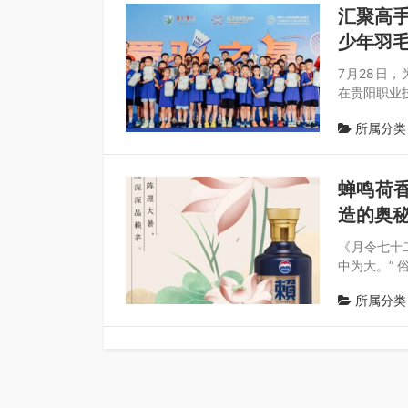
汇聚高手
少年羽
7月28日
在贵阳职业
所属分类
蝉鸣荷香
造的奥
《月令七十
中为大。” 
所属分类