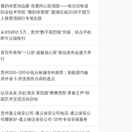
能西南市场创新发展 （7月27日，成…
雅韵传普润边疆 语通同心筑强国——哈尔滨铁道
职业技术学院 “雅韵传普团” 圆满完成2026千团万
人推普强国行专项实践
为扎实推进2026“千团万人推普强国行”大学生暑
期社会实践，牢牢紧扣 “雅韵传普…
从959到1.5万，贵州“数字英烈墙”升级，轻点手机
即可云端祭扫
八一建军节到来之际，由贵州省退役军人事务厅指
导，贵阳市退役军人事务局联合贵州广电…
喜百年装饰“一口价·超极放心装”新品发布会盛大举
行
2026年7月31日，喜百年装饰“一口价·超极放心
装”新品发布会在贵阳隆重举行。…
贵州200-300分低分捡漏专科推荐｜新能源汽修
类外省 5 所优质民办高职盘点
在贵州省高考志愿填报体系中，200至300分数段
考生可选择的省内工科、新能源汽车…
以乐会友·共赴清凉 第四届“爽爽贵阳·青春之声”校
园艺术交流活动启动
七月的贵阳，清风送爽，第四届“爽爽贵阳·青春之
声”校园管弦乐（合唱）艺术交流活动…
贵州遵义保安公司-遵义保安公司电话-遵义保安公
司哪家好-遵义狼伍保安公司-20年专业安保服务
在遵义，不管是企业园区运营、小区物业管理、建
筑工地施工、商业商场经营，还是举办各…