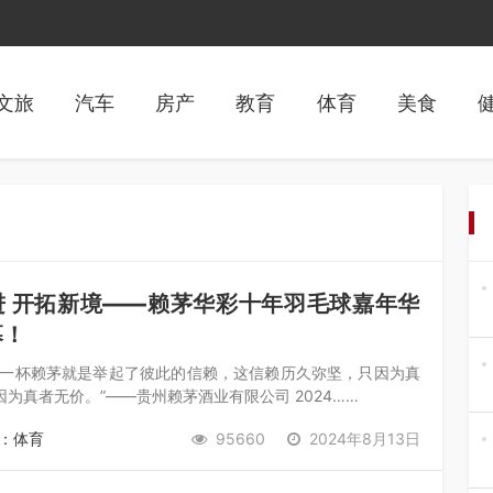
文旅
汽车
房产
教育
体育
美食
进 开拓新境——赖茅华彩十年羽毛球嘉年华
幕！
起一杯赖茅就是举起了彼此的信赖，这信赖历久弥坚，只因为真
为真者无价。”——贵州赖茅酒业有限公司 2024……
：体育
95660
2024年8月13日