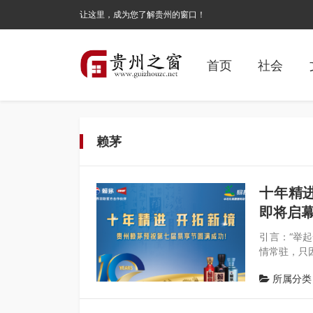
让这里，成为您了解贵州的窗口！
首页
社会
赖茅
十年精
即将启
引言：“举
情常驻，只因
所属分类