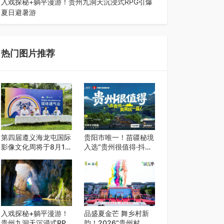
入戏探秘+躺平漫游！贵州九洞天沉浸式RPG引爆
夏日避暑游
入伏后的贵州，清凉依旧。而在毕节深处的九洞天
景区，贵州首个水上喀斯特沉浸式RPG…
热门图片推荐
第四届遵义海龙屯国际
贵阳市唯一！苗疆秘境
影像文化周将于8月15
入选“贵州很值得·抖音
日开幕
心动目的地”世遗地图
——来贵阳，必赴一场
秘境之约
入戏探秘+躺平漫游！
品盛夏金芒 舞乡村新
贵州九洞天沉浸式RPG
韵！2026“贵州村