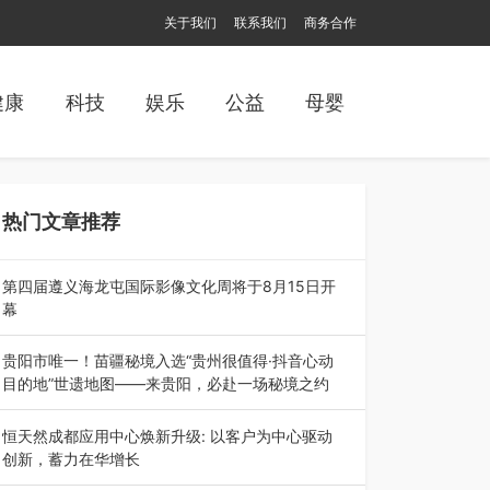
关于我们
联系我们
商务合作
健康
科技
娱乐
公益
母婴
热门文章推荐
第四届遵义海龙屯国际影像文化周将于8月15日开
幕
8月7日，第四届遵义海龙屯国际影像文化周媒体
通气会在世界文化遗产地海龙屯核心景区…
贵阳市唯一！苗疆秘境入选“贵州很值得·抖音心动
目的地”世遗地图——来贵阳，必赴一场秘境之约
2026年7月21日，2026年“贵州很值得”暨抖音“心
动目的地”（贵州站）主题…
恒天然成都应用中心焕新升级: 以客户为中心驱动
创新，蓄力在华增长
融合全球研发实力与本土洞察，深化客户共创，赋