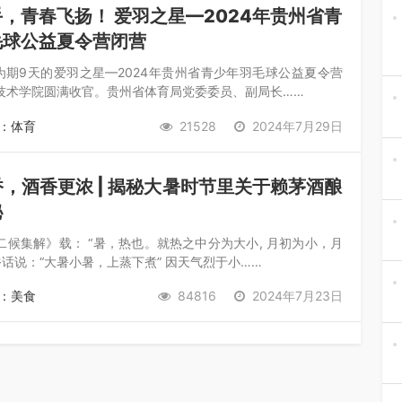
，青春飞扬！ 爱羽之星—2024年贵州省青
毛球公益夏令营闭营
，为期9天的爱羽之星—2024年贵州省青少年羽毛球公益夏令营
技术学院圆满收官。贵州省体育局党委委员、副局长……
：体育
21528
2024年7月29日
，酒香更浓 | 揭秘大暑时节里关于赖茅酒酿
秘
二候集解》载： “暑，热也。就热之中分为大小, 月初为小，月
俗话说：“大暑小暑，上蒸下煮” 因天气烈于小……
：美食
84816
2024年7月23日