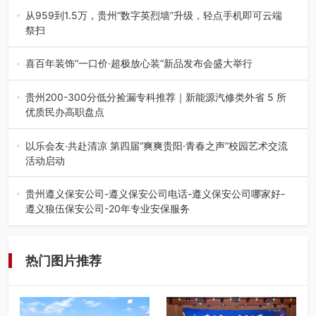
践，牢牢紧扣 “雅韵传普…
从959到1.5万，贵州“数字英烈墙”升级，轻点手机即可云端
祭扫
八一建军节到来之际，由贵州省退役军人事务厅指导，贵阳
市退役军人事务局联合贵州广电…
喜百年装饰“一口价·超极放心装”新品发布会盛大举行
2026年7月31日，喜百年装饰“一口价·超极放心装”新品发布
会在贵阳隆重举行。…
贵州200-300分低分捡漏专科推荐｜新能源汽修类外省 5 所
优质民办高职盘点
在贵州省高考志愿填报体系中，200至300分数段考生可选择
的省内工科、新能源汽车…
以乐会友·共赴清凉 第四届“爽爽贵阳·青春之声”校园艺术交流
活动启动
七月的贵阳，清风送爽，第四届“爽爽贵阳·青春之声”校园管
弦乐（合唱）艺术交流活动…
贵州遵义保安公司-遵义保安公司电话-遵义保安公司哪家好-
遵义狼伍保安公司-20年专业安保服务
在遵义，不管是企业园区运营、小区物业管理、建筑工地施
工、商业商场经营，还是举办各…
热门图片推荐