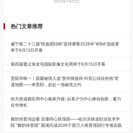
2023年7月27日
热门文章推荐
威宁第二十三届“民族团结杯”篮球赛暨2026年“村BA”选拔赛
将于8月12日开幕
8月7日，威宁彝族回族苗族自治县第二十三届“民族团结
杯”篮球赛暨2026年“村B…
第四届遵义海龙屯国际影像文化周将于8月15日开幕
8月7日，第四届遵义海龙屯国际影像文化周媒体通气会在世
界文化遗产地海龙屯核心景区…
贵阳市唯一！苗疆秘境入选“贵州很值得·抖音心动目的地”世
遗地图——来贵阳，必赴一场秘境之约
2026年7月21日，2026年“贵州很值得”暨抖音“心动目的
地”（贵州站）主题…
恒天然成都应用中心焕新升级: 以客户为中心驱动创新，蓄力
在华增长
融合全球研发实力与本土洞察，深化客户共创，赋能西南市
场创新发展 （7月27日，成…
雅韵传普润边疆 语通同心筑强国——哈尔滨铁道职业技术学
院 “雅韵传普团” 圆满完成2026千团万人推普强国行专项实践
为扎实推进2026“千团万人推普强国行”大学生暑期社会实