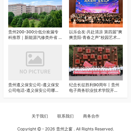
贵州200-300分低分捡漏专
以乐会友·共赴清凉 第四届“爽
科推荐｜新能源汽修类外省 5
爽贵阳·青春之声”校园艺术交
所优质民办高职盘点
流活动启动
贵州遵义保安公司-遵义保安
纪念长征胜利90周年丨贵州
公司电话-遵义保安公司哪家
电子商务职业技术学院开
好-遵义狼伍保安公司-20年专
展“重走长征路・传承报国
业安保服务
志”红色研学实践活动
关于我们
联系我们
商务合作
Copyright
- 2026
贵州之窗
. All Rights Reserved.