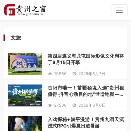
文旅
第四届遵义海龙屯国际影像文化周将
于8月15日开幕
19886
2026年8月7日
贵阳市唯一！苗疆秘境入选“贵州很
值得·抖音心动目的地”世遗地图——
来贵阳，必赴一场秘境之约
27500
2026年8月6日
入戏探秘+躺平漫游！贵州九洞天沉
浸式RPG引爆夏日避暑游