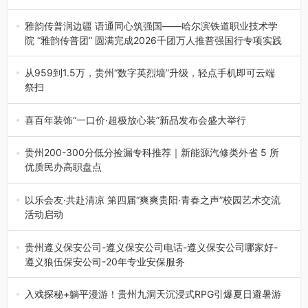
融合全球研发实力与本土洞察，深化客户共创，赋能西南市
场创新发展 （7月27日，成…
雅韵传普润边疆 语通同心筑强国——哈尔滨铁道职业技术学
院 “雅韵传普团” 圆满完成2026千团万人推普强国行专项实践
为扎实推进2026“千团万人推普强国行”大学生暑期社会实
践，牢牢紧扣 “雅韵传普…
从959到1.5万，贵州“数字英烈墙”升级，轻点手机即可云端
祭扫
八一建军节到来之际，由贵州省退役军人事务厅指导，贵阳
市退役军人事务局联合贵州广电…
喜百年装饰“一口价·超极放心装”新品发布会盛大举行
2026年7月31日，喜百年装饰“一口价·超极放心装”新品发布
会在贵阳隆重举行。…
贵州200-300分低分捡漏专科推荐｜新能源汽修类外省 5 所
优质民办高职盘点
在贵州省高考志愿填报体系中，200至300分数段考生可选择
的省内工科、新能源汽车…
以乐会友·共赴清凉 第四届“爽爽贵阳·青春之声”校园艺术交流
活动启动
七月的贵阳，清风送爽，第四届“爽爽贵阳·青春之声”校园管
弦乐（合唱）艺术交流活动…
贵州遵义保安公司-遵义保安公司电话-遵义保安公司哪家好-
遵义狼伍保安公司-20年专业安保服务
在遵义，不管是企业园区运营、小区物业管理、建筑工地施
工、商业商场经营，还是举办各…
入戏探秘+躺平漫游！贵州九洞天沉浸式RPG引爆夏日避暑游