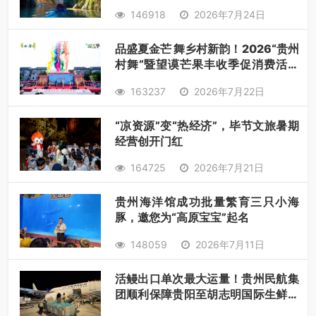
146918
2026年7月24日
品盛夏金芒 舞乡村新韵！2026“贵州
村舞”暨望谟芒果丰收季促消费活动
盛大启幕
163237
2026年7月22日
“凉资源”变“热经济”，毕节文旅暑期
经营创开门红
164725
2026年7月21日
贵州海洋馆成功批量繁育三只小海
豚，邀您为“高原宝宝”起名
148059
2026年7月11日
活鳗出口单次最大运量！贵州民航集
团顺利保障贵阳至胡志明国际生鲜货
运任务