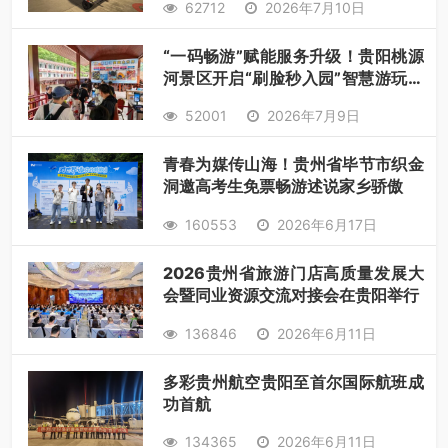
62712
2026年7月10日
“一码畅游”赋能服务升级！贵阳桃源
河景区开启“刷脸秒入园”智慧游玩新
模式
52001
2026年7月9日
青春为媒传山海！贵州省毕节市织金
洞邀高考生免票畅游述说家乡骄傲
160553
2026年6月17日
2026贵州省旅游门店高质量发展大
会暨同业资源交流对接会在贵阳举行
136846
2026年6月11日
多彩贵州航空贵阳至首尔国际航班成
功首航
134365
2026年6月11日