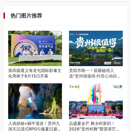
入伏后的贵州，清凉依旧。而在毕节深处的九洞天景区，贵
州首个水上喀斯特沉浸式RPG…
热门图片推荐
第四届遵义海龙屯国际影像文
贵阳市唯一！苗疆秘境入
化周将于8月15日开幕
选“贵州很值得·抖音心动目的
地”世遗地图——来贵阳，必
赴一场秘境之约
入戏探秘+躺平漫游！贵州九
品盛夏金芒 舞乡村新韵！
洞天沉浸式RPG引爆夏日避暑
2026“贵州村舞”暨望谟芒果