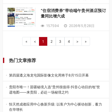
“住宿消费券”带动端午贵州酒店预订
量同比增六成
157594
2026年5月28日
«
<
1
2
3
4
>
»
热门文章推荐
第四届遵义海龙屯国际影像文化周将于8月15日开幕
8月7日，第四届遵义海龙屯国际影像文化周媒体通气会在世
界文化遗产地海龙屯核心景区…
贵阳市唯一！苗疆秘境入选“贵州很值得·抖音心动目的地”世
遗地图——来贵阳，必赴一场秘境之约
2026年7月21日，2026年“贵州很值得”暨抖音“心动目的
地”（贵州站）主题…
恒天然成都应用中心焕新升级: 以客户为中心驱动创新，蓄力
在华增长