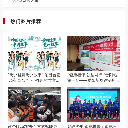
启公益成长之旅
近日，由贵州教育出版社、阅美黔途阅见中国全国阅读行动
网络贵州站，遵义融媒体传媒集…
热门图片推荐
“贵州娃讲贵州故事” 项目首发
“健康相伴 公益同行 ”贵阳站
启幕 百名 “小小多彩推荐官”
第一期——岳阳新华达制药贵
开启公益成长之旅
阳社区健康公益科普活动
政企联动践初心 文旅赋能惠
足球少年 追觅未来：追觅公