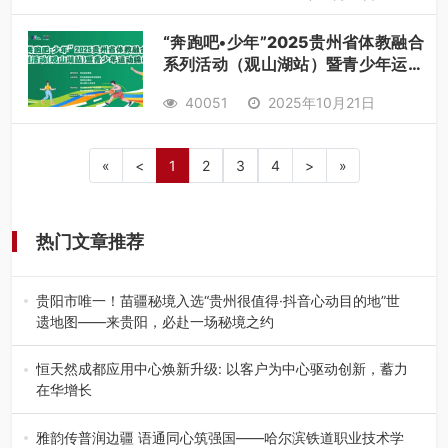
“奔跑吧•少年”2025贵州省体教融合
系列活动（观山湖站）暨青少年运动
锦标赛【花样跳绳比赛】火热来袭！
40051
2025年10月21日
«
<
1
2
3
4
>
»
热门文章推荐
贵阳市唯一！苗疆秘境入选“贵州很值得·抖音心动目的地”世
遗地图——来贵阳，必赴一场秘境之约
2026年7月21日，2026年“贵州很值得”暨抖音“心动目的
地”（贵州站）主题…
恒天然成都应用中心焕新升级: 以客户为中心驱动创新，蓄力
在华增长
融合全球研发实力与本土洞察，深化客户共创，赋能西南市
场创新发展 （7月27日，成…
雅韵传普润边疆 语通同心筑强国——哈尔滨铁道职业技术学