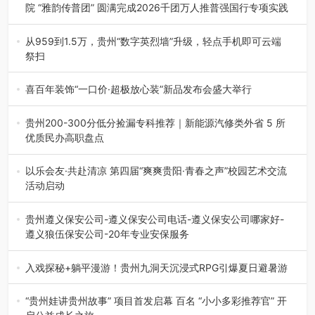
院 “雅韵传普团” 圆满完成2026千团万人推普强国行专项实践
为扎实推进2026“千团万人推普强国行”大学生暑期社会实
践，牢牢紧扣 “雅韵传普…
从959到1.5万，贵州“数字英烈墙”升级，轻点手机即可云端
祭扫
八一建军节到来之际，由贵州省退役军人事务厅指导，贵阳
市退役军人事务局联合贵州广电…
喜百年装饰“一口价·超极放心装”新品发布会盛大举行
2026年7月31日，喜百年装饰“一口价·超极放心装”新品发布
会在贵阳隆重举行。…
贵州200-300分低分捡漏专科推荐｜新能源汽修类外省 5 所
优质民办高职盘点
在贵州省高考志愿填报体系中，200至300分数段考生可选择
的省内工科、新能源汽车…
以乐会友·共赴清凉 第四届“爽爽贵阳·青春之声”校园艺术交流
活动启动
七月的贵阳，清风送爽，第四届“爽爽贵阳·青春之声”校园管
弦乐（合唱）艺术交流活动…
贵州遵义保安公司-遵义保安公司电话-遵义保安公司哪家好-
遵义狼伍保安公司-20年专业安保服务
在遵义，不管是企业园区运营、小区物业管理、建筑工地施
工、商业商场经营，还是举办各…
入戏探秘+躺平漫游！贵州九洞天沉浸式RPG引爆夏日避暑游
入伏后的贵州，清凉依旧。而在毕节深处的九洞天景区，贵
州首个水上喀斯特沉浸式RPG…
“贵州娃讲贵州故事” 项目首发启幕 百名 “小小多彩推荐官” 开