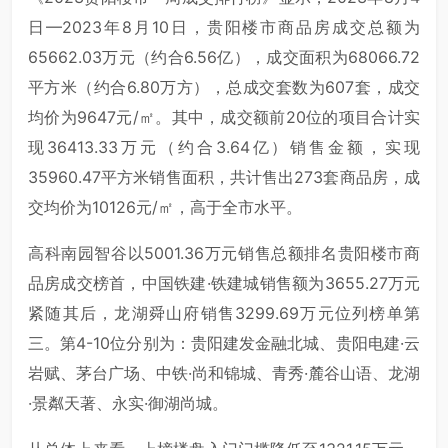
日—2023年8月10日，贵阳楼市商品房成交总额为
65662.03万元（约合6.56亿），成交面积为68066.72
平方米（约合6.80万方），总成交套数为607套，成交
均价为9647元/㎡。其中，成交额前20位的项目合计实
现36413.33万元（约合3.64亿）销售金额，实现
35960.47平方米销售面积，共计售出273套商品房，成
交均价为10126元/㎡，高于全市水平。
高科南园智谷以5001.36万元销售总额排名贵阳楼市商
品房成交榜首，中国铁建·铁建城销售额为3655.27万元
紧随其后，龙湖舜山府销售3299.69万元位列榜单第
三。第4-10位分别为：贵阳建发金融北城、贵阳电建·云
岩赋、茅台广场、中铁·尚和锦城、青秀·麓谷山语、龙湖
·景粼天著、永实·御湖尚城。