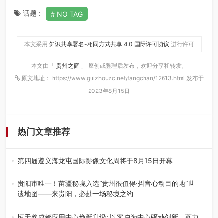
话题：
NO TAG
本文采用
知识共享署名-相同方式共享 4.0 国际许可协议
进行许可
本文由「
贵州之窗
」 原创或整理后发布，欢迎分享和转发。
原文地址： https://www.guizhouzc.net/fangchan/12613.html 发布于
2023年8月15日
热门文章推荐
第四届遵义海龙屯国际影像文化周将于8月15日开幕
8月7日，第四届遵义海龙屯国际影像文化周媒体通气会在世
界文化遗产地海龙屯核心景区…
贵阳市唯一！苗疆秘境入选“贵州很值得·抖音心动目的地”世
遗地图——来贵阳，必赴一场秘境之约
2026年7月21日，2026年“贵州很值得”暨抖音“心动目的
地”（贵州站）主题…
恒天然成都应用中心焕新升级: 以客户为中心驱动创新，蓄力