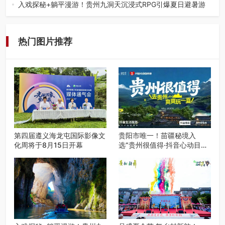
工、商业商场经营，还是举办各…
入戏探秘+躺平漫游！贵州九洞天沉浸式RPG引爆夏日避暑游
入伏后的贵州，清凉依旧。而在毕节深处的九洞天景区，贵
州首个水上喀斯特沉浸式RPG…
热门图片推荐
第四届遵义海龙屯国际影像文
贵阳市唯一！苗疆秘境入
化周将于8月15日开幕
选“贵州很值得·抖音心动目的
地”世遗地图——来贵阳，必
赴一场秘境之约