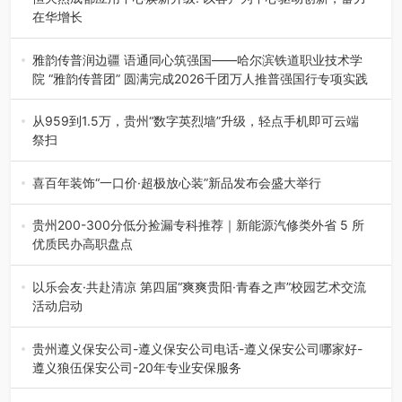
在华增长
融合全球研发实力与本土洞察，深化客户共创，赋能西南市
场创新发展 （7月27日，成…
雅韵传普润边疆 语通同心筑强国——哈尔滨铁道职业技术学
院 “雅韵传普团” 圆满完成2026千团万人推普强国行专项实践
为扎实推进2026“千团万人推普强国行”大学生暑期社会实
践，牢牢紧扣 “雅韵传普…
从959到1.5万，贵州“数字英烈墙”升级，轻点手机即可云端
祭扫
八一建军节到来之际，由贵州省退役军人事务厅指导，贵阳
市退役军人事务局联合贵州广电…
喜百年装饰“一口价·超极放心装”新品发布会盛大举行
2026年7月31日，喜百年装饰“一口价·超极放心装”新品发布
会在贵阳隆重举行。…
贵州200-300分低分捡漏专科推荐｜新能源汽修类外省 5 所
优质民办高职盘点
在贵州省高考志愿填报体系中，200至300分数段考生可选择
的省内工科、新能源汽车…
以乐会友·共赴清凉 第四届“爽爽贵阳·青春之声”校园艺术交流
活动启动
七月的贵阳，清风送爽，第四届“爽爽贵阳·青春之声”校园管
弦乐（合唱）艺术交流活动…
贵州遵义保安公司-遵义保安公司电话-遵义保安公司哪家好-
遵义狼伍保安公司-20年专业安保服务
在遵义，不管是企业园区运营、小区物业管理、建筑工地施