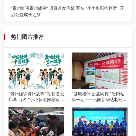
入伏后的贵州，清凉依旧。而在毕节深处的九洞天景区，贵
州首个水上喀斯特沉浸式RPG…
“贵州娃讲贵州故事” 项目首发启幕 百名 “小小多彩推荐官” 开
启公益成长之旅
近日，由贵州教育出版社、阅美黔途阅见中国全国阅读行动
网络贵州站，遵义融媒体传媒集…
热门图片推荐
“贵州娃讲贵州故事” 项目首发
“健康相伴 公益同行 ”贵阳站
启幕 百名 “小小多彩推荐官”
第一期——岳阳新华达制药贵
开启公益成长之旅
阳社区健康公益科普活动