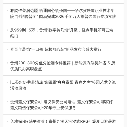
融合全球研发实力与本土洞察，深化客户共创，赋能西南市
场创新发展 （7月27日，成…
雅韵传普润边疆 语通同心筑强国——哈尔滨铁道职业技术学
院 “雅韵传普团” 圆满完成2026千团万人推普强国行专项实践
为扎实推进2026“千团万人推普强国行”大学生暑期社会实
践，牢牢紧扣 “雅韵传普…
从959到1.5万，贵州“数字英烈墙”升级，轻点手机即可云端
祭扫
八一建军节到来之际，由贵州省退役军人事务厅指导，贵阳
市退役军人事务局联合贵州广电…
喜百年装饰“一口价·超极放心装”新品发布会盛大举行
2026年7月31日，喜百年装饰“一口价·超极放心装”新品发布
会在贵阳隆重举行。…
贵州200-300分低分捡漏专科推荐｜新能源汽修类外省 5 所
优质民办高职盘点
在贵州省高考志愿填报体系中，200至300分数段考生可选择
的省内工科、新能源汽车…
以乐会友·共赴清凉 第四届“爽爽贵阳·青春之声”校园艺术交流
活动启动
七月的贵阳，清风送爽，第四届“爽爽贵阳·青春之声”校园管
弦乐（合唱）艺术交流活动…
贵州遵义保安公司-遵义保安公司电话-遵义保安公司哪家好-
遵义狼伍保安公司-20年专业安保服务
在遵义，不管是企业园区运营、小区物业管理、建筑工地施
工、商业商场经营，还是举办各…
入戏探秘+躺平漫游！贵州九洞天沉浸式RPG引爆夏日避暑游