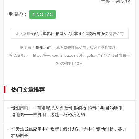
来源：新京报
话题：
NO TAG
本文采用
知识共享署名-相同方式共享 4.0 国际许可协议
进行许可
本文由「
贵州之窗
」 原创或整理后发布，欢迎分享和转发。
原文地址： https://www.guizhouzc.net/fangchan/13477.html 发布于
2023年9月18日
热门文章推荐
贵阳市唯一！苗疆秘境入选“贵州很值得·抖音心动目的地”世
遗地图——来贵阳，必赴一场秘境之约
2026年7月21日，2026年“贵州很值得”暨抖音“心动目的
地”（贵州站）主题…
恒天然成都应用中心焕新升级: 以客户为中心驱动创新，蓄力
在华增长