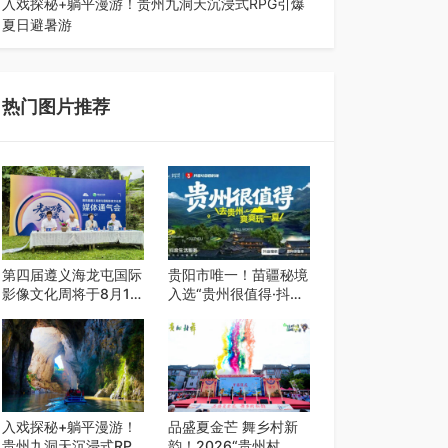
入戏探秘+躺平漫游！贵州九洞天沉浸式RPG引爆
夏日避暑游
入伏后的贵州，清凉依旧。而在毕节深处的九洞天
景区，贵州首个水上喀斯特沉浸式RPG…
热门图片推荐
第四届遵义海龙屯国际
贵阳市唯一！苗疆秘境
影像文化周将于8月15
入选“贵州很值得·抖音
日开幕
心动目的地”世遗地图
——来贵阳，必赴一场
秘境之约
入戏探秘+躺平漫游！
品盛夏金芒 舞乡村新
贵州九洞天沉浸式RPG
韵！2026“贵州村