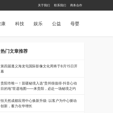
关于我们
联系我们
商务合作
健康
科技
娱乐
公益
母婴
热门文章推荐
第四届遵义海龙屯国际影像文化周将于8月15日开
幕
8月7日，第四届遵义海龙屯国际影像文化周媒体
通气会在世界文化遗产地海龙屯核心景区…
贵阳市唯一！苗疆秘境入选“贵州很值得·抖音心动
目的地”世遗地图——来贵阳，必赴一场秘境之约
2026年7月21日，2026年“贵州很值得”暨抖音“心
动目的地”（贵州站）主题…
恒天然成都应用中心焕新升级: 以客户为中心驱动
创新，蓄力在华增长
融合全球研发实力与本土洞察，深化客户共创，赋