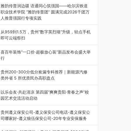
能西南市场创新发展 （7月27日，成…
雅韵传普润边疆 语通同心筑强国——哈尔滨铁道
职业技术学院 “雅韵传普团” 圆满完成2026千团万
人推普强国行专项实践
为扎实推进2026“千团万人推普强国行”大学生暑
期社会实践，牢牢紧扣 “雅韵传普…
从959到1.5万，贵州“数字英烈墙”升级，轻点手机
即可云端祭扫
八一建军节到来之际，由贵州省退役军人事务厅指
导，贵阳市退役军人事务局联合贵州广电…
喜百年装饰“一口价·超极放心装”新品发布会盛大举
行
2026年7月31日，喜百年装饰“一口价·超极放心
装”新品发布会在贵阳隆重举行。…
贵州200-300分低分捡漏专科推荐｜新能源汽修
类外省 5 所优质民办高职盘点
在贵州省高考志愿填报体系中，200至300分数段
考生可选择的省内工科、新能源汽车…
以乐会友·共赴清凉 第四届“爽爽贵阳·青春之声”校
园艺术交流活动启动
七月的贵阳，清风送爽，第四届“爽爽贵阳·青春之
声”校园管弦乐（合唱）艺术交流活动…
贵州遵义保安公司-遵义保安公司电话-遵义保安公
司哪家好-遵义狼伍保安公司-20年专业安保服务
在遵义，不管是企业园区运营、小区物业管理、建
筑工地施工、商业商场经营，还是举办各…