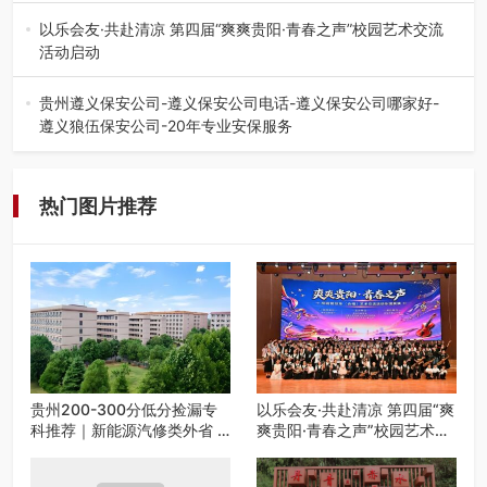
的省内工科、新能源汽车…
以乐会友·共赴清凉 第四届“爽爽贵阳·青春之声”校园艺术交流
活动启动
七月的贵阳，清风送爽，第四届“爽爽贵阳·青春之声”校园管
弦乐（合唱）艺术交流活动…
贵州遵义保安公司-遵义保安公司电话-遵义保安公司哪家好-
遵义狼伍保安公司-20年专业安保服务
在遵义，不管是企业园区运营、小区物业管理、建筑工地施
工、商业商场经营，还是举办各…
热门图片推荐
贵州200-300分低分捡漏专
以乐会友·共赴清凉 第四届“爽
科推荐｜新能源汽修类外省 5
爽贵阳·青春之声”校园艺术交
所优质民办高职盘点
流活动启动