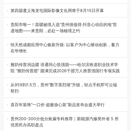
8月7日，威宁彝族回族苗族自治县第二十三届“民族团结
杯”篮球赛暨2026年“村B…
第四届遵义海龙屯国际影像文化周将于8月15日开幕
8月7日，第四届遵义海龙屯国际影像文化周媒体通气会在世
界文化遗产地海龙屯核心景区…
贵阳市唯一！苗疆秘境入选“贵州很值得·抖音心动目的地”世
遗地图——来贵阳，必赴一场秘境之约
2026年7月21日，2026年“贵州很值得”暨抖音“心动目的
地”（贵州站）主题…
恒天然成都应用中心焕新升级: 以客户为中心驱动创新，蓄力
在华增长
融合全球研发实力与本土洞察，深化客户共创，赋能西南市
场创新发展 （7月27日，成…
雅韵传普润边疆 语通同心筑强国——哈尔滨铁道职业技术学
院 “雅韵传普团” 圆满完成2026千团万人推普强国行专项实践
为扎实推进2026“千团万人推普强国行”大学生暑期社会实
践，牢牢紧扣 “雅韵传普…
从959到1.5万，贵州“数字英烈墙”升级，轻点手机即可云端
祭扫
八一建军节到来之际，由贵州省退役军人事务厅指导，贵阳
市退役军人事务局联合贵州广电…
喜百年装饰“一口价·超极放心装”新品发布会盛大举行
2026年7月31日，喜百年装饰“一口价·超极放心装”新品发布
会在贵阳隆重举行。…
贵州200-300分低分捡漏专科推荐｜新能源汽修类外省 5 所
优质民办高职盘点
在贵州省高考志愿填报体系中，200至300分数段考生可选择