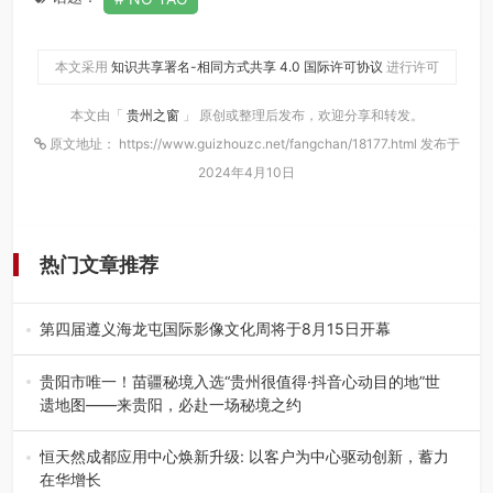
本文采用
知识共享署名-相同方式共享 4.0 国际许可协议
进行许可
本文由「
贵州之窗
」 原创或整理后发布，欢迎分享和转发。
原文地址： https://www.guizhouzc.net/fangchan/18177.html 发布于
2024年4月10日
热门文章推荐
第四届遵义海龙屯国际影像文化周将于8月15日开幕
8月7日，第四届遵义海龙屯国际影像文化周媒体通气会在世
界文化遗产地海龙屯核心景区…
贵阳市唯一！苗疆秘境入选“贵州很值得·抖音心动目的地”世
遗地图——来贵阳，必赴一场秘境之约
2026年7月21日，2026年“贵州很值得”暨抖音“心动目的
地”（贵州站）主题…
恒天然成都应用中心焕新升级: 以客户为中心驱动创新，蓄力
在华增长