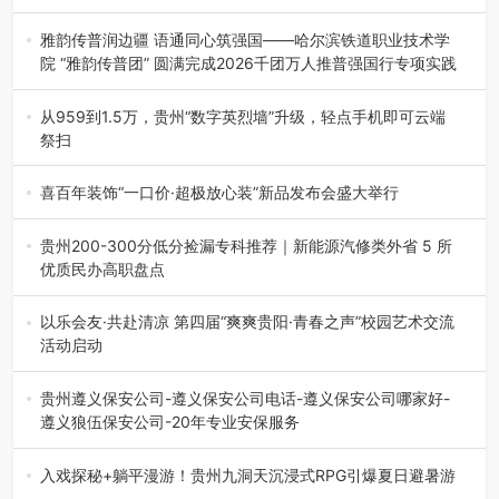
融合全球研发实力与本土洞察，深化客户共创，赋能西南市
场创新发展 （7月27日，成…
雅韵传普润边疆 语通同心筑强国——哈尔滨铁道职业技术学
院 “雅韵传普团” 圆满完成2026千团万人推普强国行专项实践
为扎实推进2026“千团万人推普强国行”大学生暑期社会实
践，牢牢紧扣 “雅韵传普…
从959到1.5万，贵州“数字英烈墙”升级，轻点手机即可云端
祭扫
八一建军节到来之际，由贵州省退役军人事务厅指导，贵阳
市退役军人事务局联合贵州广电…
喜百年装饰“一口价·超极放心装”新品发布会盛大举行
2026年7月31日，喜百年装饰“一口价·超极放心装”新品发布
会在贵阳隆重举行。…
贵州200-300分低分捡漏专科推荐｜新能源汽修类外省 5 所
优质民办高职盘点
在贵州省高考志愿填报体系中，200至300分数段考生可选择
的省内工科、新能源汽车…
以乐会友·共赴清凉 第四届“爽爽贵阳·青春之声”校园艺术交流
活动启动
七月的贵阳，清风送爽，第四届“爽爽贵阳·青春之声”校园管
弦乐（合唱）艺术交流活动…
贵州遵义保安公司-遵义保安公司电话-遵义保安公司哪家好-
遵义狼伍保安公司-20年专业安保服务
在遵义，不管是企业园区运营、小区物业管理、建筑工地施
工、商业商场经营，还是举办各…
入戏探秘+躺平漫游！贵州九洞天沉浸式RPG引爆夏日避暑游
入伏后的贵州，清凉依旧。而在毕节深处的九洞天景区，贵