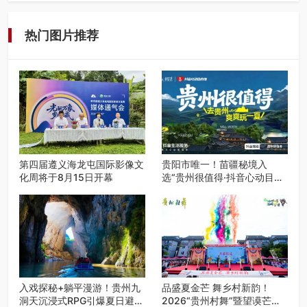
州首个水上喀斯特沉浸式RPG…
热门图片推荐
第四届遵义海龙屯国际影像文
贵阳市唯一！苗疆秘境入
化周将于8月15日开幕
选“贵州很值得·抖音心动目的
地”世遗地图——来贵阳，必
赴一场秘境之约
入戏探秘+躺平漫游！贵州九
品盛夏金芒 舞乡村新韵！
洞天沉浸式RPG引爆夏日避暑
2026“贵州村舞”暨望谟芒果