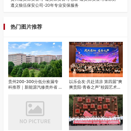
遵义狼伍保安公司-20年专业安保服务
在遵义，不管是企业园区运营、小区物业管理、建筑工地施
工、商业商场经营，还是举办各…
热门图片推荐
贵州200-300分低分捡漏专
以乐会友·共赴清凉 第四届“爽
科推荐｜新能源汽修类外省 5
爽贵阳·青春之声”校园艺术交
所优质民办高职盘点
流活动启动