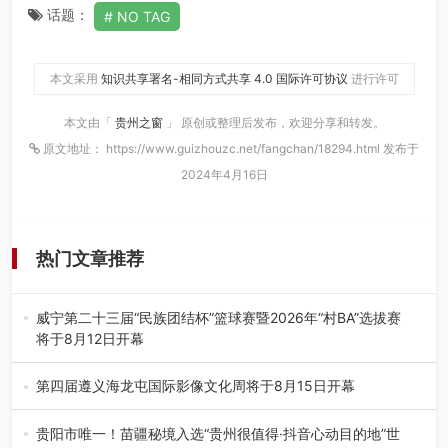
话题：
NO TAG
本文采用
知识共享署名-相同方式共享 4.0 国际许可协议
进行许可
本文由「
贵州之窗
」 原创或整理后发布，欢迎分享和转发。
原文地址： https://www.guizhouzc.net/fangchan/18294.html 发布于
2024年4月16日
热门文章推荐
威宁第二十三届“民族团结杯”篮球赛暨2026年“村BA”选拔赛
将于8月12日开幕
8月7日，威宁彝族回族苗族自治县第二十三届“民族团结
杯”篮球赛暨2026年“村B…
第四届遵义海龙屯国际影像文化周将于8月15日开幕
8月7日，第四届遵义海龙屯国际影像文化周媒体通气会在世
界文化遗产地海龙屯核心景区…
贵阳市唯一！苗疆秘境入选“贵州很值得·抖音心动目的地”世