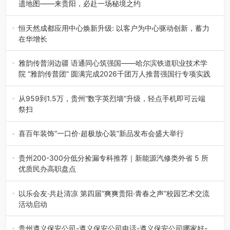
遗地图——来贵阳，必赴一场秘境之约
2026年7月21日，2026年“贵州很值得”暨抖音“心动目的
地”（贵州站）主题…
恒天然成都应用中心焕新升级: 以客户为中心驱动创新，蓄力
在华增长
融合全球研发实力与本土洞察，深化客户共创，赋能西南市
场创新发展 （7月27日，成…
雅韵传普润边疆 语通同心筑强国——哈尔滨铁道职业技术学
院 “雅韵传普团” 圆满完成2026千团万人推普强国行专项实践
为扎实推进2026“千团万人推普强国行”大学生暑期社会实
践，牢牢紧扣 “雅韵传普…
从959到1.5万，贵州“数字英烈墙”升级，轻点手机即可云端
祭扫
八一建军节到来之际，由贵州省退役军人事务厅指导，贵阳
市退役军人事务局联合贵州广电…
喜百年装饰“一口价·超极放心装”新品发布会盛大举行
2026年7月31日，喜百年装饰“一口价·超极放心装”新品发布
会在贵阳隆重举行。…
贵州200-300分低分捡漏专科推荐｜新能源汽修类外省 5 所
优质民办高职盘点
在贵州省高考志愿填报体系中，200至300分数段考生可选择
的省内工科、新能源汽车…
以乐会友·共赴清凉 第四届“爽爽贵阳·青春之声”校园艺术交流
活动启动
七月的贵阳，清风送爽，第四届“爽爽贵阳·青春之声”校园管
弦乐（合唱）艺术交流活动…
贵州遵义保安公司-遵义保安公司电话-遵义保安公司哪家好-