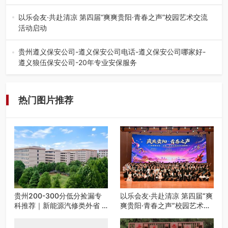
在贵州省高考志愿填报体系中，200至300分数段考生可选择
的省内工科、新能源汽车…
以乐会友·共赴清凉 第四届“爽爽贵阳·青春之声”校园艺术交流
活动启动
七月的贵阳，清风送爽，第四届“爽爽贵阳·青春之声”校园管
弦乐（合唱）艺术交流活动…
贵州遵义保安公司-遵义保安公司电话-遵义保安公司哪家好-
遵义狼伍保安公司-20年专业安保服务
在遵义，不管是企业园区运营、小区物业管理、建筑工地施
工、商业商场经营，还是举办各…
热门图片推荐
贵州200-300分低分捡漏专
以乐会友·共赴清凉 第四届“爽
科推荐｜新能源汽修类外省 5
爽贵阳·青春之声”校园艺术交
所优质民办高职盘点
流活动启动