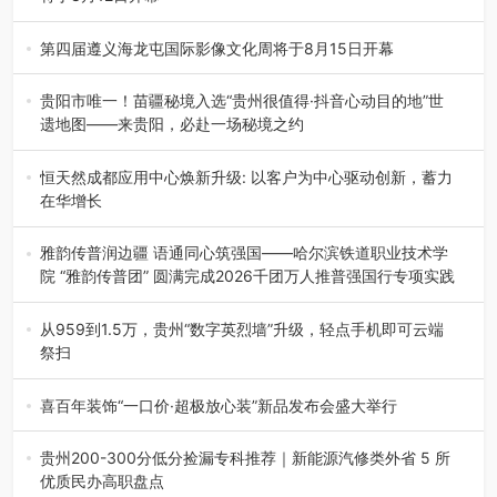
8月7日，威宁彝族回族苗族自治县第二十三届“民族团结
杯”篮球赛暨2026年“村B…
第四届遵义海龙屯国际影像文化周将于8月15日开幕
8月7日，第四届遵义海龙屯国际影像文化周媒体通气会在世
界文化遗产地海龙屯核心景区…
贵阳市唯一！苗疆秘境入选“贵州很值得·抖音心动目的地”世
遗地图——来贵阳，必赴一场秘境之约
2026年7月21日，2026年“贵州很值得”暨抖音“心动目的
地”（贵州站）主题…
恒天然成都应用中心焕新升级: 以客户为中心驱动创新，蓄力
在华增长
融合全球研发实力与本土洞察，深化客户共创，赋能西南市
场创新发展 （7月27日，成…
雅韵传普润边疆 语通同心筑强国——哈尔滨铁道职业技术学
院 “雅韵传普团” 圆满完成2026千团万人推普强国行专项实践
为扎实推进2026“千团万人推普强国行”大学生暑期社会实
践，牢牢紧扣 “雅韵传普…
从959到1.5万，贵州“数字英烈墙”升级，轻点手机即可云端
祭扫
八一建军节到来之际，由贵州省退役军人事务厅指导，贵阳
市退役军人事务局联合贵州广电…
喜百年装饰“一口价·超极放心装”新品发布会盛大举行
2026年7月31日，喜百年装饰“一口价·超极放心装”新品发布
会在贵阳隆重举行。…
贵州200-300分低分捡漏专科推荐｜新能源汽修类外省 5 所
优质民办高职盘点