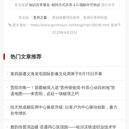
本文采用
知识共享署名-相同方式共享 4.0 国际许可协议
进行许可
本文由「
贵州之窗
」 原创或整理后发布，欢迎分享和转发。
原文地址： https://www.guizhouzc.net/fangchan/28395.html 发布于
2025年4月25日
热门文章推荐
第四届遵义海龙屯国际影像文化周将于8月15日开幕
8月7日，第四届遵义海龙屯国际影像文化周媒体通气会在世
界文化遗产地海龙屯核心景区…
贵阳市唯一！苗疆秘境入选“贵州很值得·抖音心动目的地”世
遗地图——来贵阳，必赴一场秘境之约
2026年7月21日，2026年“贵州很值得”暨抖音“心动目的
地”（贵州站）主题…
恒天然成都应用中心焕新升级: 以客户为中心驱动创新，蓄力
在华增长
融合全球研发实力与本土洞察，深化客户共创，赋能西南市
场创新发展 （7月27日，成…
雅韵传普润边疆 语通同心筑强国——哈尔滨铁道职业技术学