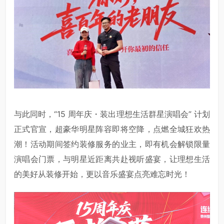
与此同时，“15 周年庆・装出理想生活群星演唱会” 计划
正式官宣，超豪华明星阵容即将空降，点燃全城狂欢热
潮！活动期间签约装修服务的业主，即有机会解锁限量
演唱会门票，与明星近距离共赴视听盛宴，让理想生活
的美好从装修开始，更以音乐盛宴点亮难忘时光！