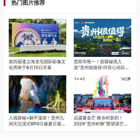
热门图片推荐
第四届遵义海龙屯国际影像文
贵阳市唯一！苗疆秘境入
化周将于8月15日开幕
选“贵州很值得·抖音心动目的
地”世遗地图——来贵阳，必
赴一场秘境之约
入戏探秘+躺平漫游！贵州九
品盛夏金芒 舞乡村新韵！
洞天沉浸式RPG引爆夏日避暑
2026“贵州村舞”暨望谟芒果
游
丰收季促消费活动盛大启幕