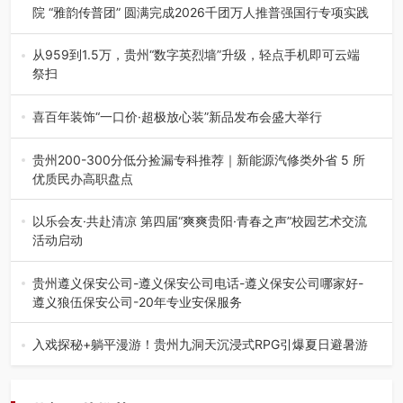
院 “雅韵传普团” 圆满完成2026千团万人推普强国行专项实践
为扎实推进2026“千团万人推普强国行”大学生暑期社会实
践，牢牢紧扣 “雅韵传普…
从959到1.5万，贵州“数字英烈墙”升级，轻点手机即可云端
祭扫
八一建军节到来之际，由贵州省退役军人事务厅指导，贵阳
市退役军人事务局联合贵州广电…
喜百年装饰“一口价·超极放心装”新品发布会盛大举行
2026年7月31日，喜百年装饰“一口价·超极放心装”新品发布
会在贵阳隆重举行。…
贵州200-300分低分捡漏专科推荐｜新能源汽修类外省 5 所
优质民办高职盘点
在贵州省高考志愿填报体系中，200至300分数段考生可选择
的省内工科、新能源汽车…
以乐会友·共赴清凉 第四届“爽爽贵阳·青春之声”校园艺术交流
活动启动
七月的贵阳，清风送爽，第四届“爽爽贵阳·青春之声”校园管
弦乐（合唱）艺术交流活动…
贵州遵义保安公司-遵义保安公司电话-遵义保安公司哪家好-
遵义狼伍保安公司-20年专业安保服务
在遵义，不管是企业园区运营、小区物业管理、建筑工地施
工、商业商场经营，还是举办各…
入戏探秘+躺平漫游！贵州九洞天沉浸式RPG引爆夏日避暑游
入伏后的贵州，清凉依旧。而在毕节深处的九洞天景区，贵
州首个水上喀斯特沉浸式RPG…