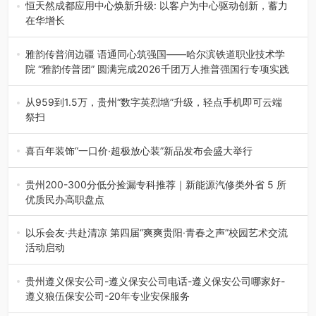
地”（贵州站）主题…
恒天然成都应用中心焕新升级: 以客户为中心驱动创新，蓄力
在华增长
融合全球研发实力与本土洞察，深化客户共创，赋能西南市
场创新发展 （7月27日，成…
雅韵传普润边疆 语通同心筑强国——哈尔滨铁道职业技术学
院 “雅韵传普团” 圆满完成2026千团万人推普强国行专项实践
为扎实推进2026“千团万人推普强国行”大学生暑期社会实
践，牢牢紧扣 “雅韵传普…
从959到1.5万，贵州“数字英烈墙”升级，轻点手机即可云端
祭扫
八一建军节到来之际，由贵州省退役军人事务厅指导，贵阳
市退役军人事务局联合贵州广电…
喜百年装饰“一口价·超极放心装”新品发布会盛大举行
2026年7月31日，喜百年装饰“一口价·超极放心装”新品发布
会在贵阳隆重举行。…
贵州200-300分低分捡漏专科推荐｜新能源汽修类外省 5 所
优质民办高职盘点
在贵州省高考志愿填报体系中，200至300分数段考生可选择
的省内工科、新能源汽车…
以乐会友·共赴清凉 第四届“爽爽贵阳·青春之声”校园艺术交流
活动启动
七月的贵阳，清风送爽，第四届“爽爽贵阳·青春之声”校园管
弦乐（合唱）艺术交流活动…
贵州遵义保安公司-遵义保安公司电话-遵义保安公司哪家好-
遵义狼伍保安公司-20年专业安保服务
在遵义，不管是企业园区运营、小区物业管理、建筑工地施