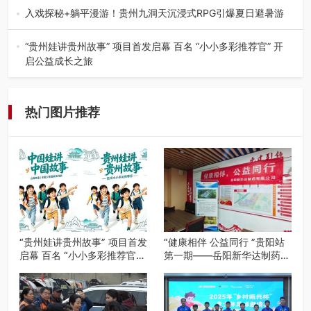
工、商业商场经营，还是举办各…
入戏探秘+躺平漫游！贵州九洞天沉浸式RPG引爆夏日避暑游
入伏后的贵州，清凉依旧。而在毕节深处的九洞天景区，贵
州首个水上喀斯特沉浸式RPG…
“贵州娃讲贵州故事” 项目首发启幕 百名 “小小多彩推荐官” 开
启公益成长之旅
近日，由贵州教育出版社、阅美黔途阅见中国全国阅读行动
网络贵州站，遵义融媒体传媒集…
热门图片推荐
“贵州娃讲贵州故事” 项目首发
“健康相伴 公益同行 ”贵阳站
启幕 百名 “小小多彩推荐官”
第一期——岳阳新华达制药贵
开启公益成长之旅
阳社区健康公益科普活动