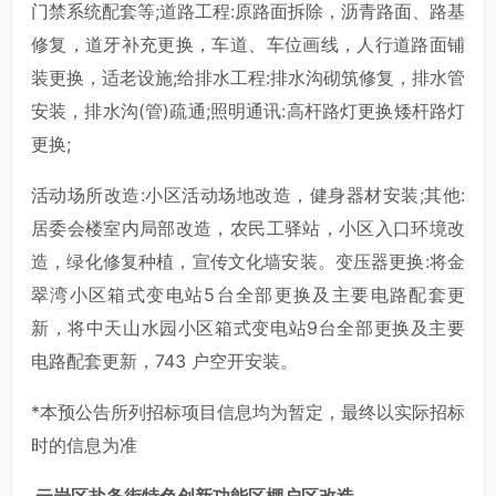
门禁系统配套等;道路工程:原路面拆除，沥青路面、路基
修复，道牙补充更换，车道、车位画线，人行道路面铺
装更换，适老设施;给排水工程:排水沟砌筑修复，排水管
安装，排水沟(管)疏通;照明通讯:高杆路灯更换矮杆路灯
更换;
活动场所改造:小区活动场地改造，健身器材安装;其他:
居委会楼室内局部改造，农民工驿站，小区入口环境改
造，绿化修复种植，宣传文化墙安装。变压器更换:将金
翠湾小区箱式变电站5台全部更换及主要电路配套更
新，将中天山水园小区箱式变电站9台全部更换及主要
电路配套更新，743 户空开安装。
*本预公告所列招标项目信息均为暂定，最终以实际招标
时的信息为准
云岩区盐务街特色创新功能区棚户区改造