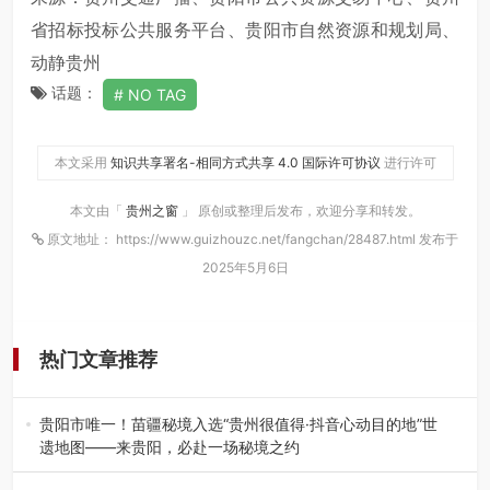
省招标投标公共服务平台、贵阳市自然资源和规划局、
动静贵州
话题：
NO TAG
本文采用
知识共享署名-相同方式共享 4.0 国际许可协议
进行许可
本文由「
贵州之窗
」 原创或整理后发布，欢迎分享和转发。
原文地址： https://www.guizhouzc.net/fangchan/28487.html 发布于
2025年5月6日
热门文章推荐
贵阳市唯一！苗疆秘境入选“贵州很值得·抖音心动目的地”世
遗地图——来贵阳，必赴一场秘境之约
2026年7月21日，2026年“贵州很值得”暨抖音“心动目的