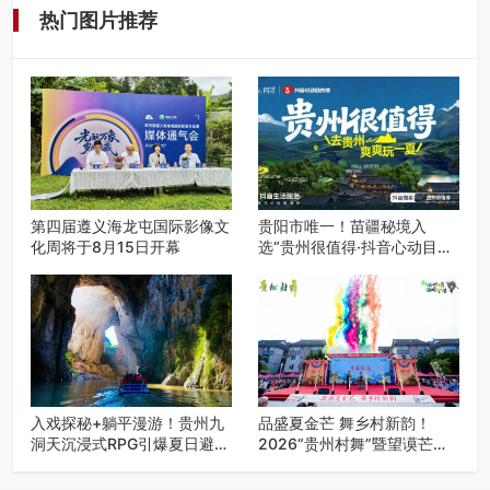
热门图片推荐
第四届遵义海龙屯国际影像文
贵阳市唯一！苗疆秘境入
化周将于8月15日开幕
选“贵州很值得·抖音心动目的
地”世遗地图——来贵阳，必
赴一场秘境之约
入戏探秘+躺平漫游！贵州九
品盛夏金芒 舞乡村新韵！
洞天沉浸式RPG引爆夏日避暑
2026“贵州村舞”暨望谟芒果
游
丰收季促消费活动盛大启幕