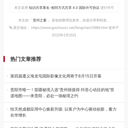
本文采用
知识共享署名-相同方式共享 4.0 国际许可协议
进行许可
本文由「
贵州之窗
」 原创或整理后发布，欢迎分享和转发。
原文地址： https://www.guizhouzc.net/fangchan/3969.html 发布于
2022年2月25日
热门文章推荐
第四届遵义海龙屯国际影像文化周将于8月15日开幕
8月7日，第四届遵义海龙屯国际影像文化周媒体通气会在世
界文化遗产地海龙屯核心景区…
贵阳市唯一！苗疆秘境入选“贵州很值得·抖音心动目的地”世
遗地图——来贵阳，必赴一场秘境之约
2026年7月21日，2026年“贵州很值得”暨抖音“心动目的
地”（贵州站）主题…
恒天然成都应用中心焕新升级: 以客户为中心驱动创新，蓄力
在华增长
融合全球研发实力与本土洞察，深化客户共创，赋能西南市
场创新发展 （7月27日，成…