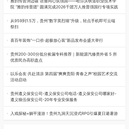
雅韵传普润边疆 语通同心筑强国——哈尔滨铁道职业技术学
院 “雅韵传普团” 圆满完成2026千团万人推普强国行专项实践
为扎实推进2026“千团万人推普强国行”大学生暑期社会实
践，牢牢紧扣 “雅韵传普…
从959到1.5万，贵州“数字英烈墙”升级，轻点手机即可云端
祭扫
八一建军节到来之际，由贵州省退役军人事务厅指导，贵阳
市退役军人事务局联合贵州广电…
喜百年装饰“一口价·超极放心装”新品发布会盛大举行
2026年7月31日，喜百年装饰“一口价·超极放心装”新品发布
会在贵阳隆重举行。…
贵州200-300分低分捡漏专科推荐｜新能源汽修类外省 5 所
优质民办高职盘点
在贵州省高考志愿填报体系中，200至300分数段考生可选择
的省内工科、新能源汽车…
以乐会友·共赴清凉 第四届“爽爽贵阳·青春之声”校园艺术交流
活动启动
七月的贵阳，清风送爽，第四届“爽爽贵阳·青春之声”校园管
弦乐（合唱）艺术交流活动…
贵州遵义保安公司-遵义保安公司电话-遵义保安公司哪家好-
遵义狼伍保安公司-20年专业安保服务
在遵义，不管是企业园区运营、小区物业管理、建筑工地施
工、商业商场经营，还是举办各…
入戏探秘+躺平漫游！贵州九洞天沉浸式RPG引爆夏日避暑游
入伏后的贵州，清凉依旧。而在毕节深处的九洞天景区，贵
州首个水上喀斯特沉浸式RPG…