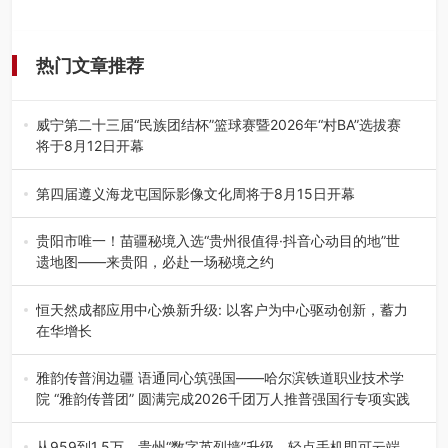
热门文章推荐
威宁第二十三届“民族团结杯”篮球赛暨2026年“村BA”选拔赛
将于8月12日开幕
8月7日，威宁彝族回族苗族自治县第二十三届“民族团结
杯”篮球赛暨2026年“村B…
第四届遵义海龙屯国际影像文化周将于8月15日开幕
8月7日，第四届遵义海龙屯国际影像文化周媒体通气会在世
界文化遗产地海龙屯核心景区…
贵阳市唯一！苗疆秘境入选“贵州很值得·抖音心动目的地”世
遗地图——来贵阳，必赴一场秘境之约
2026年7月21日，2026年“贵州很值得”暨抖音“心动目的
地”（贵州站）主题…
恒天然成都应用中心焕新升级: 以客户为中心驱动创新，蓄力
在华增长
融合全球研发实力与本土洞察，深化客户共创，赋能西南市
场创新发展 （7月27日，成…
雅韵传普润边疆 语通同心筑强国——哈尔滨铁道职业技术学
院 “雅韵传普团” 圆满完成2026千团万人推普强国行专项实践
为扎实推进2026“千团万人推普强国行”大学生暑期社会实
践，牢牢紧扣 “雅韵传普…
从959到1.5万，贵州“数字英烈墙”升级，轻点手机即可云端