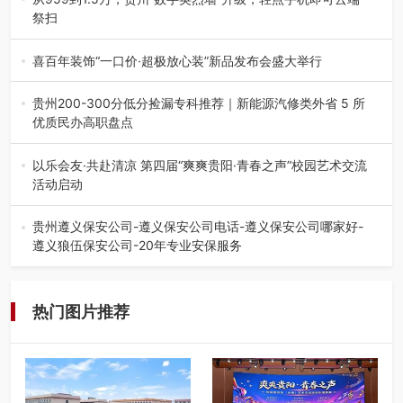
祭扫
八一建军节到来之际，由贵州省退役军人事务厅指导，贵阳
市退役军人事务局联合贵州广电…
喜百年装饰“一口价·超极放心装”新品发布会盛大举行
2026年7月31日，喜百年装饰“一口价·超极放心装”新品发布
会在贵阳隆重举行。…
贵州200-300分低分捡漏专科推荐｜新能源汽修类外省 5 所
优质民办高职盘点
在贵州省高考志愿填报体系中，200至300分数段考生可选择
的省内工科、新能源汽车…
以乐会友·共赴清凉 第四届“爽爽贵阳·青春之声”校园艺术交流
活动启动
七月的贵阳，清风送爽，第四届“爽爽贵阳·青春之声”校园管
弦乐（合唱）艺术交流活动…
贵州遵义保安公司-遵义保安公司电话-遵义保安公司哪家好-
遵义狼伍保安公司-20年专业安保服务
在遵义，不管是企业园区运营、小区物业管理、建筑工地施
工、商业商场经营，还是举办各…
热门图片推荐