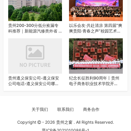
贵州200-300分低分捡漏专
以乐会友·共赴清凉 第四届“爽
科推荐｜新能源汽修类外省 5
爽贵阳·青春之声”校园艺术交
所优质民办高职盘点
流活动启动
贵州遵义保安公司-遵义保安
纪念长征胜利90周年丨贵州
公司电话-遵义保安公司哪家
电子商务职业技术学院开
好-遵义狼伍保安公司-20年专
展“重走长征路・传承报国
业安保服务
志”红色研学实践活动
关于我们
联系我们
商务合作
Copyright
- 2026
贵州之窗
. All Rights Reserved.
晋ICP备2021010086号-1