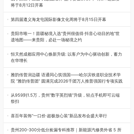
将于8月12日开幕
8月7日，威宁彝族回族苗族自治县第二十三届“民族团结
杯”篮球赛暨2026年“村B…
第四届遵义海龙屯国际影像文化周将于8月15日开幕
8月7日，第四届遵义海龙屯国际影像文化周媒体通气会在世
界文化遗产地海龙屯核心景区…
贵阳市唯一！苗疆秘境入选“贵州很值得·抖音心动目的地”世
遗地图——来贵阳，必赴一场秘境之约
2026年7月21日，2026年“贵州很值得”暨抖音“心动目的
地”（贵州站）主题…
恒天然成都应用中心焕新升级: 以客户为中心驱动创新，蓄力
在华增长
融合全球研发实力与本土洞察，深化客户共创，赋能西南市
场创新发展 （7月27日，成…
雅韵传普润边疆 语通同心筑强国——哈尔滨铁道职业技术学
院 “雅韵传普团” 圆满完成2026千团万人推普强国行专项实践
为扎实推进2026“千团万人推普强国行”大学生暑期社会实
践，牢牢紧扣 “雅韵传普…
从959到1.5万，贵州“数字英烈墙”升级，轻点手机即可云端
祭扫
八一建军节到来之际，由贵州省退役军人事务厅指导，贵阳
市退役军人事务局联合贵州广电…
喜百年装饰“一口价·超极放心装”新品发布会盛大举行
2026年7月31日，喜百年装饰“一口价·超极放心装”新品发布
会在贵阳隆重举行。…
贵州200-300分低分捡漏专科推荐｜新能源汽修类外省 5 所