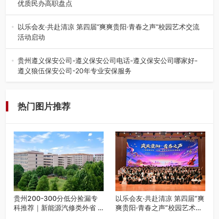
优质民办高职盘点
在贵州省高考志愿填报体系中，200至300分数段考生可选择
的省内工科、新能源汽车…
以乐会友·共赴清凉 第四届“爽爽贵阳·青春之声”校园艺术交流
活动启动
七月的贵阳，清风送爽，第四届“爽爽贵阳·青春之声”校园管
弦乐（合唱）艺术交流活动…
贵州遵义保安公司-遵义保安公司电话-遵义保安公司哪家好-
遵义狼伍保安公司-20年专业安保服务
在遵义，不管是企业园区运营、小区物业管理、建筑工地施
工、商业商场经营，还是举办各…
热门图片推荐
贵州200-300分低分捡漏专
以乐会友·共赴清凉 第四届“爽
科推荐｜新能源汽修类外省 5
爽贵阳·青春之声”校园艺术交
所优质民办高职盘点
流活动启动