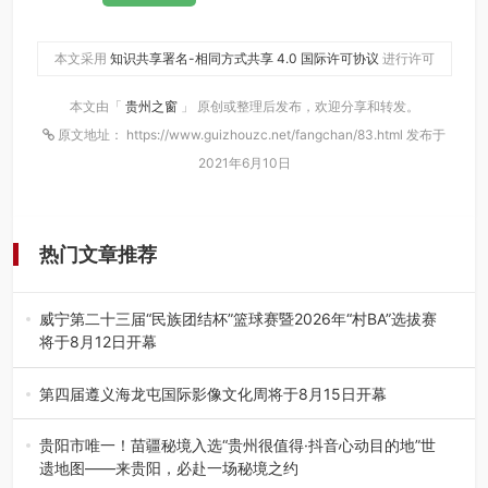
本文采用
知识共享署名-相同方式共享 4.0 国际许可协议
进行许可
本文由「
贵州之窗
」 原创或整理后发布，欢迎分享和转发。
原文地址： https://www.guizhouzc.net/fangchan/83.html 发布于
2021年6月10日
热门文章推荐
威宁第二十三届“民族团结杯”篮球赛暨2026年“村BA”选拔赛
将于8月12日开幕
8月7日，威宁彝族回族苗族自治县第二十三届“民族团结
杯”篮球赛暨2026年“村B…
第四届遵义海龙屯国际影像文化周将于8月15日开幕
8月7日，第四届遵义海龙屯国际影像文化周媒体通气会在世
界文化遗产地海龙屯核心景区…
贵阳市唯一！苗疆秘境入选“贵州很值得·抖音心动目的地”世
遗地图——来贵阳，必赴一场秘境之约