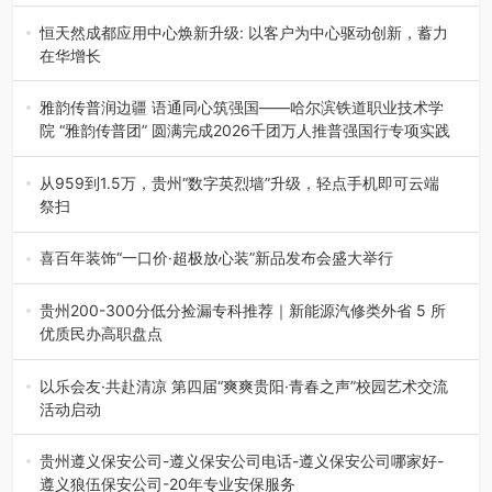
2026年7月21日，2026年“贵州很值得”暨抖音“心动目的
地”（贵州站）主题…
恒天然成都应用中心焕新升级: 以客户为中心驱动创新，蓄力
在华增长
融合全球研发实力与本土洞察，深化客户共创，赋能西南市
场创新发展 （7月27日，成…
雅韵传普润边疆 语通同心筑强国——哈尔滨铁道职业技术学
院 “雅韵传普团” 圆满完成2026千团万人推普强国行专项实践
为扎实推进2026“千团万人推普强国行”大学生暑期社会实
践，牢牢紧扣 “雅韵传普…
从959到1.5万，贵州“数字英烈墙”升级，轻点手机即可云端
祭扫
八一建军节到来之际，由贵州省退役军人事务厅指导，贵阳
市退役军人事务局联合贵州广电…
喜百年装饰“一口价·超极放心装”新品发布会盛大举行
2026年7月31日，喜百年装饰“一口价·超极放心装”新品发布
会在贵阳隆重举行。…
贵州200-300分低分捡漏专科推荐｜新能源汽修类外省 5 所
优质民办高职盘点
在贵州省高考志愿填报体系中，200至300分数段考生可选择
的省内工科、新能源汽车…
以乐会友·共赴清凉 第四届“爽爽贵阳·青春之声”校园艺术交流
活动启动
七月的贵阳，清风送爽，第四届“爽爽贵阳·青春之声”校园管
弦乐（合唱）艺术交流活动…
贵州遵义保安公司-遵义保安公司电话-遵义保安公司哪家好-
遵义狼伍保安公司-20年专业安保服务