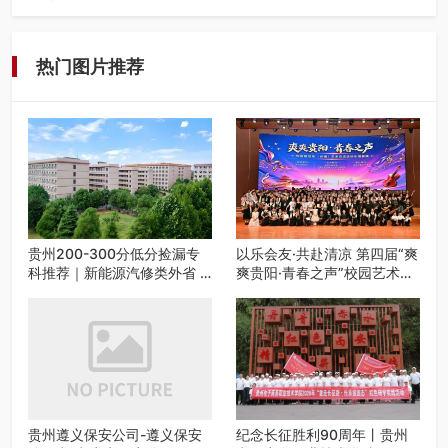
在遵义，不管是企业园区运营、小区物业管理、建筑工地施
工、商业商场经营，还是举办各…
热门图片推荐
贵州200-300分低分捡漏专
以乐会友·共赴清凉 第四届“爽
科推荐｜新能源汽修类外省 5
爽贵阳·青春之声”校园艺术交
所优质民办高职盘点
流活动启动
贵州遵义保安公司-遵义保安
纪念长征胜利90周年丨贵州