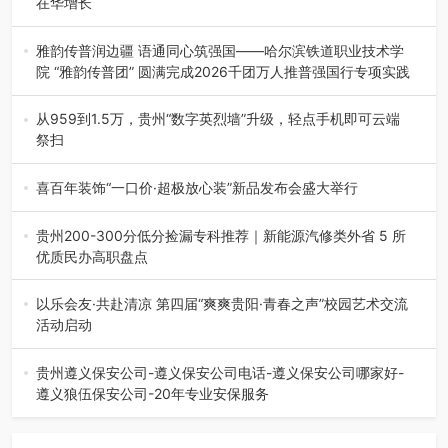
在华增长
融合全球研发实力与本土洞察，深化客户共创，赋能西南市
场创新发展 （7月27日，成…
雅韵传普润边疆 语通同心筑强国——哈尔滨铁道职业技术学
院 “雅韵传普团” 圆满完成2026千团万人推普强国行专项实践
为扎实推进2026“千团万人推普强国行”大学生暑期社会实
践，牢牢紧扣 “雅韵传普…
从959到1.5万，贵州“数字英烈墙”升级，轻点手机即可云端
祭扫
八一建军节到来之际，由贵州省退役军人事务厅指导，贵阳
市退役军人事务局联合贵州广电…
喜百年装饰“一口价·超极放心装”新品发布会盛大举行
2026年7月31日，喜百年装饰“一口价·超极放心装”新品发布
会在贵阳隆重举行。…
贵州200-300分低分捡漏专科推荐｜新能源汽修类外省 5 所
优质民办高职盘点
在贵州省高考志愿填报体系中，200至300分数段考生可选择
的省内工科、新能源汽车…
以乐会友·共赴清凉 第四届“爽爽贵阳·青春之声”校园艺术交流
活动启动
七月的贵阳，清风送爽，第四届“爽爽贵阳·青春之声”校园管
弦乐（合唱）艺术交流活动…
贵州遵义保安公司-遵义保安公司电话-遵义保安公司哪家好-
遵义狼伍保安公司-20年专业安保服务
在遵义，不管是企业园区运营、小区物业管理、建筑工地施
工、商业商场经营，还是举办各…