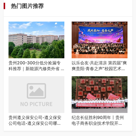
热门图片推荐
贵州200-300分低分捡漏专
以乐会友·共赴清凉 第四届“爽
科推荐｜新能源汽修类外省 5
爽贵阳·青春之声”校园艺术交
所优质民办高职盘点
流活动启动
贵州遵义保安公司-遵义保安
纪念长征胜利90周年丨贵州
公司电话-遵义保安公司哪家
电子商务职业技术学院开
好-遵义狼伍保安公司-20年专
展“重走长征路・传承报国
业安保服务
志”红色研学实践活动