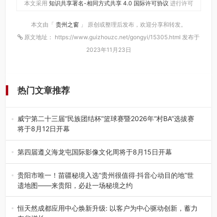
本文采用
知识共享署名-相同方式共享 4.0 国际许可协议
进行许可
本文由「
贵州之窗
」 原创或整理后发布，欢迎分享和转发。
原文地址： https://www.guizhouzc.net/gongyi/15305.html 发布于
2023年11月23日
热门文章推荐
威宁第二十三届“民族团结杯”篮球赛暨2026年“村BA”选拔赛
将于8月12日开幕
8月7日，威宁彝族回族苗族自治县第二十三届“民族团结
杯”篮球赛暨2026年“村B…
第四届遵义海龙屯国际影像文化周将于8月15日开幕
8月7日，第四届遵义海龙屯国际影像文化周媒体通气会在世
界文化遗产地海龙屯核心景区…
贵阳市唯一！苗疆秘境入选“贵州很值得·抖音心动目的地”世
遗地图——来贵阳，必赴一场秘境之约
2026年7月21日，2026年“贵州很值得”暨抖音“心动目的
地”（贵州站）主题…
恒天然成都应用中心焕新升级: 以客户为中心驱动创新，蓄力