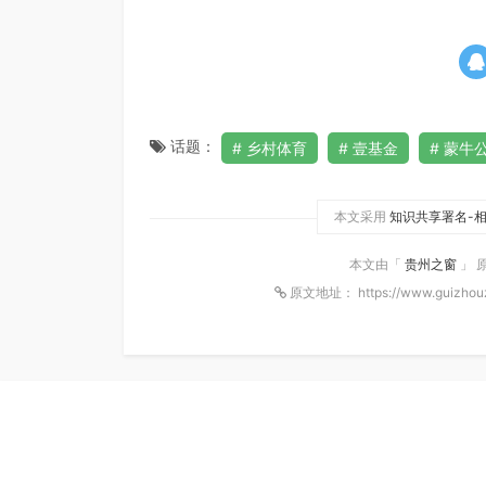
话题：
乡村体育
壹基金
蒙牛
本文采用
知识共享署名-相
本文由「
贵州之窗
」 
原文地址： https://www.guizhou