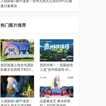
入戏探秘+躺平漫游！贵州九洞天沉浸式RPG引爆
夏日避暑游
入伏后的贵州，清凉依旧。而在毕节深处的九洞天
景区，贵州首个水上喀斯特沉浸式RPG…
热门图片推荐
第四届遵义海龙屯国际
贵阳市唯一！苗疆秘境
影像文化周将于8月15
入选“贵州很值得·抖音
日开幕
心动目的地”世遗地图
——来贵阳，必赴一场
秘境之约
入戏探秘+躺平漫游！
品盛夏金芒 舞乡村新
贵州九洞天沉浸式RPG
韵！2026“贵州村