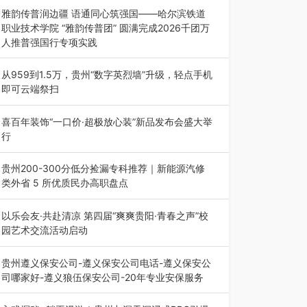
能西南市场创新发展 （7月27日，成…
雅韵传普润边疆 语通同心筑强国——哈尔滨铁道
职业技术学院 “雅韵传普团” 圆满完成2026千团万
人推普强国行专项实践
为扎实推进2026“千团万人推普强国行”大学生暑
期社会实践，牢牢紧扣 “雅韵传普…
从959到1.5万，贵州“数字英烈墙”升级，轻点手机
即可云端祭扫
八一建军节到来之际，由贵州省退役军人事务厅指
导，贵阳市退役军人事务局联合贵州广电…
喜百年装饰“一口价·超极放心装”新品发布会盛大举
行
2026年7月31日，喜百年装饰“一口价·超极放心
装”新品发布会在贵阳隆重举行。…
贵州200-300分低分捡漏专科推荐｜新能源汽修
类外省 5 所优质民办高职盘点
在贵州省高考志愿填报体系中，200至300分数段
考生可选择的省内工科、新能源汽车…
以乐会友·共赴清凉 第四届“爽爽贵阳·青春之声”校
园艺术交流活动启动
七月的贵阳，清风送爽，第四届“爽爽贵阳·青春之
声”校园管弦乐（合唱）艺术交流活动…
贵州遵义保安公司-遵义保安公司电话-遵义保安公
司哪家好-遵义狼伍保安公司-20年专业安保服务
在遵义，不管是企业园区运营、小区物业管理、建
筑工地施工、商业商场经营，还是举办各…