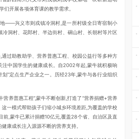
同学们开展各项体育课的教学需求。
地——兴义市则戎镇冷洞村,是一所村级全日寄宿制小
戎镇冷洞村、花郎村、半边街村、硐山村、长朝村等片区
任,通过助教助学、营养普惠工程、校园公益行等多种方
关注中国学生的健康成长。自2002年起,蒙牛就积极响
计划”定点生产企业之一。历经23年,蒙牛与各行业组织
蒙牛营养普惠工程”,蒙牛不断创新,打造了“营养捐赠+营养
。这一模式帮助孩子们缩小城乡环境差距,为覆盖的学校
前,蒙牛已累计捐赠10亿元,覆盖28个省、自治区及直
们的健康成长注入源源不断的营养支持。