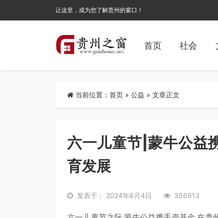
让这里，成为您了解贵州的窗口！
首页
社会
当前位置：
首页
»
公益
» 文章正文
六一儿童节|蒙牛公益
育发展
发表于： 2024年6月4日
356913
六一儿童节之际,蒙牛公益携手壹基金,在