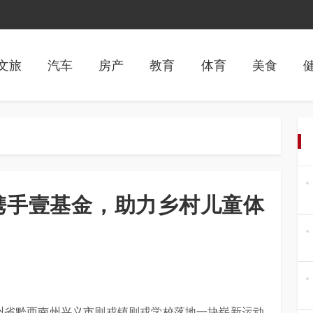
文旅
汽车
房产
教育
体育
美食
携手壹基金，助力乡村儿童体
贵州省黔西南州兴义市则戎镇则戎学校落地一块崭新运动