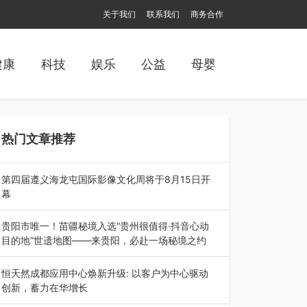
关于我们
联系我们
商务合作
健康
科技
娱乐
公益
母婴
热门文章推荐
第四届遵义海龙屯国际影像文化周将于8月15日开
幕
8月7日，第四届遵义海龙屯国际影像文化周媒体
通气会在世界文化遗产地海龙屯核心景区…
贵阳市唯一！苗疆秘境入选“贵州很值得·抖音心动
目的地”世遗地图——来贵阳，必赴一场秘境之约
2026年7月21日，2026年“贵州很值得”暨抖音“心
动目的地”（贵州站）主题…
恒天然成都应用中心焕新升级: 以客户为中心驱动
创新，蓄力在华增长
融合全球研发实力与本土洞察，深化客户共创，赋