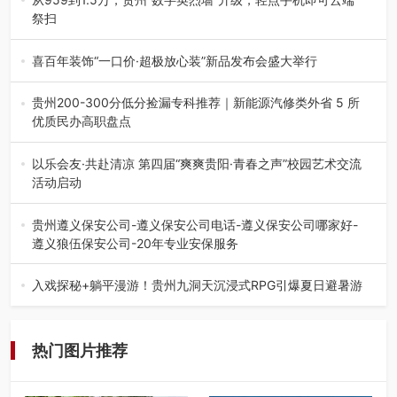
祭扫
八一建军节到来之际，由贵州省退役军人事务厅指导，贵阳
市退役军人事务局联合贵州广电…
喜百年装饰“一口价·超极放心装”新品发布会盛大举行
2026年7月31日，喜百年装饰“一口价·超极放心装”新品发布
会在贵阳隆重举行。…
贵州200-300分低分捡漏专科推荐｜新能源汽修类外省 5 所
优质民办高职盘点
在贵州省高考志愿填报体系中，200至300分数段考生可选择
的省内工科、新能源汽车…
以乐会友·共赴清凉 第四届“爽爽贵阳·青春之声”校园艺术交流
活动启动
七月的贵阳，清风送爽，第四届“爽爽贵阳·青春之声”校园管
弦乐（合唱）艺术交流活动…
贵州遵义保安公司-遵义保安公司电话-遵义保安公司哪家好-
遵义狼伍保安公司-20年专业安保服务
在遵义，不管是企业园区运营、小区物业管理、建筑工地施
工、商业商场经营，还是举办各…
入戏探秘+躺平漫游！贵州九洞天沉浸式RPG引爆夏日避暑游
入伏后的贵州，清凉依旧。而在毕节深处的九洞天景区，贵
州首个水上喀斯特沉浸式RPG…
热门图片推荐