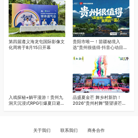
第四届遵义海龙屯国际影像文
贵阳市唯一！苗疆秘境入
化周将于8月15日开幕
选“贵州很值得·抖音心动目的
地”世遗地图——来贵阳，必
赴一场秘境之约
入戏探秘+躺平漫游！贵州九
品盛夏金芒 舞乡村新韵！
洞天沉浸式RPG引爆夏日避暑
2026“贵州村舞”暨望谟芒果
游
丰收季促消费活动盛大启幕
关于我们
联系我们
商务合作