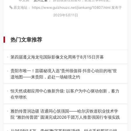
原文地址： https://www.guizhouzc.net/jiankang/10807.html 发布于
2023年5月11日
热门文章推荐
第四届遵义海龙屯国际影像文化周将于8月15日开幕
8月7日，第四届遵义海龙屯国际影像文化周媒体通气会在世
界文化遗产地海龙屯核心景区…
贵阳市唯一！苗疆秘境入选“贵州很值得·抖音心动目的地”世
遗地图——来贵阳，必赴一场秘境之约
2026年7月21日，2026年“贵州很值得”暨抖音“心动目的
地”（贵州站）主题…
恒天然成都应用中心焕新升级: 以客户为中心驱动创新，蓄力
在华增长
融合全球研发实力与本土洞察，深化客户共创，赋能西南市
场创新发展 （7月27日，成…
雅韵传普润边疆 语通同心筑强国——哈尔滨铁道职业技术学
院 “雅韵传普团” 圆满完成2026千团万人推普强国行专项实践
为扎实推进2026“千团万人推普强国行”大学生暑期社会实
践，牢牢紧扣 “雅韵传普…
从959到1.5万，贵州“数字英烈墙”升级，轻点手机即可云端