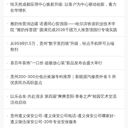
地”（贵州站）主题…
恒天然成都应用中心焕新升级: 以客户为中心驱动创新，蓄力
在华增长
融合全球研发实力与本土洞察，深化客户共创，赋能西南市
场创新发展 （7月27日，成…
雅韵传普润边疆 语通同心筑强国——哈尔滨铁道职业技术学
院 “雅韵传普团” 圆满完成2026千团万人推普强国行专项实践
为扎实推进2026“千团万人推普强国行”大学生暑期社会实
践，牢牢紧扣 “雅韵传普…
从959到1.5万，贵州“数字英烈墙”升级，轻点手机即可云端
祭扫
八一建军节到来之际，由贵州省退役军人事务厅指导，贵阳
市退役军人事务局联合贵州广电…
喜百年装饰“一口价·超极放心装”新品发布会盛大举行
2026年7月31日，喜百年装饰“一口价·超极放心装”新品发布
会在贵阳隆重举行。…
贵州200-300分低分捡漏专科推荐｜新能源汽修类外省 5 所
优质民办高职盘点
在贵州省高考志愿填报体系中，200至300分数段考生可选择
的省内工科、新能源汽车…
以乐会友·共赴清凉 第四届“爽爽贵阳·青春之声”校园艺术交流
活动启动
七月的贵阳，清风送爽，第四届“爽爽贵阳·青春之声”校园管
弦乐（合唱）艺术交流活动…
贵州遵义保安公司-遵义保安公司电话-遵义保安公司哪家好-
遵义狼伍保安公司-20年专业安保服务
在遵义，不管是企业园区运营、小区物业管理、建筑工地施