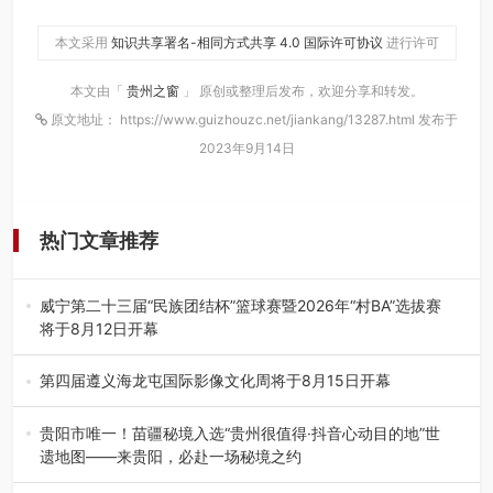
本文采用
知识共享署名-相同方式共享 4.0 国际许可协议
进行许可
本文由「
贵州之窗
」 原创或整理后发布，欢迎分享和转发。
原文地址： https://www.guizhouzc.net/jiankang/13287.html 发布于
2023年9月14日
热门文章推荐
威宁第二十三届“民族团结杯”篮球赛暨2026年“村BA”选拔赛
将于8月12日开幕
8月7日，威宁彝族回族苗族自治县第二十三届“民族团结
杯”篮球赛暨2026年“村B…
第四届遵义海龙屯国际影像文化周将于8月15日开幕
8月7日，第四届遵义海龙屯国际影像文化周媒体通气会在世
界文化遗产地海龙屯核心景区…
贵阳市唯一！苗疆秘境入选“贵州很值得·抖音心动目的地”世
遗地图——来贵阳，必赴一场秘境之约
2026年7月21日，2026年“贵州很值得”暨抖音“心动目的