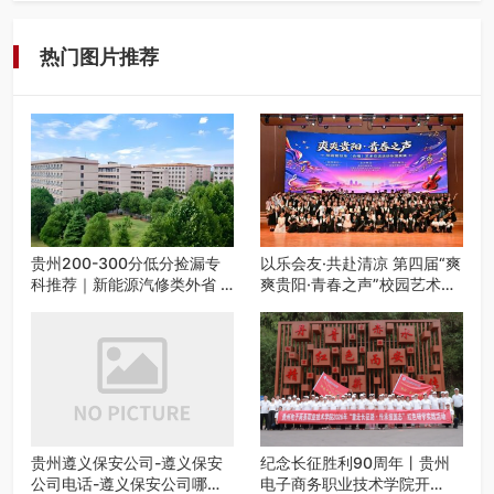
工、商业商场经营，还是举办各…
热门图片推荐
贵州200-300分低分捡漏专
以乐会友·共赴清凉 第四届“爽
科推荐｜新能源汽修类外省 5
爽贵阳·青春之声”校园艺术交
所优质民办高职盘点
流活动启动
贵州遵义保安公司-遵义保安
纪念长征胜利90周年丨贵州
公司电话-遵义保安公司哪家
电子商务职业技术学院开