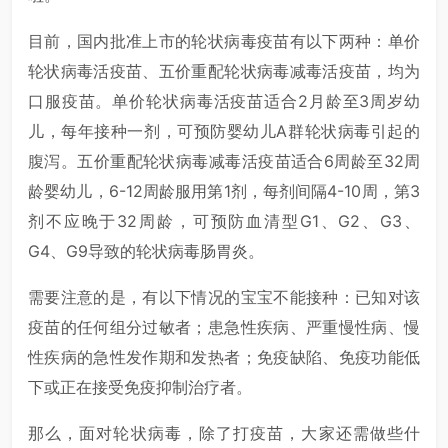
目前，国内批准上市的轮状病毒疫苗有以下两种：单价
轮状病毒活疫苗、五价重配轮状病毒减毒活疫苗，均为
口服疫苗。单价轮状病毒活疫苗适合2月龄至3周岁幼
儿，每年接种一剂，可预防婴幼儿A群轮状病毒引起的
腹泻。五价重配轮状病毒减毒活疫苗适合6周龄至32周
龄婴幼儿，6-12周龄服用第1剂，每剂间隔4-10周，第3
剂不应晚于32周龄，可预防血清型G1、G2、G3、
G4、G9导致的轮状病毒肠胃炎。
需要注意的是，有以下情况的宝宝不能接种：已知对该
疫苗的任何组分过敏者；患急性疾病、严重慢性病、慢
性疾病的急性发作期和发热者；免疫缺陷、免疫功能低
下或正在接受免疫抑制治疗者。
那么，面对轮状病毒，除了打疫苗，大家还需做些什