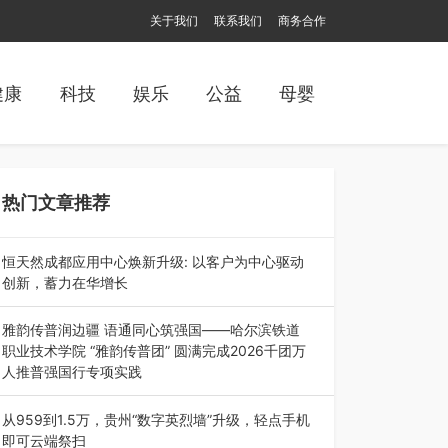
关于我们
联系我们
商务合作
健康
科技
娱乐
公益
母婴
热门文章推荐
恒天然成都应用中心焕新升级: 以客户为中心驱动
创新，蓄力在华增长
融合全球研发实力与本土洞察，深化客户共创，赋
能西南市场创新发展 （7月27日，成…
雅韵传普润边疆 语通同心筑强国——哈尔滨铁道
职业技术学院 “雅韵传普团” 圆满完成2026千团万
人推普强国行专项实践
为扎实推进2026“千团万人推普强国行”大学生暑
期社会实践，牢牢紧扣 “雅韵传普…
从959到1.5万，贵州“数字英烈墙”升级，轻点手机
即可云端祭扫