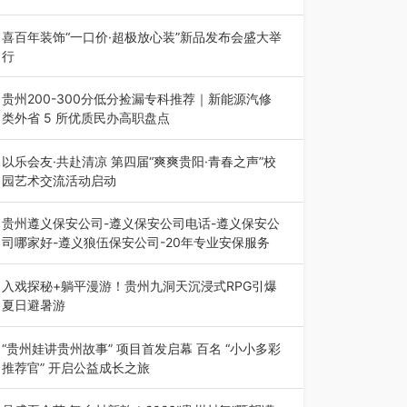
八一建军节到来之际，由贵州省退役军人事务厅指
导，贵阳市退役军人事务局联合贵州广电…
喜百年装饰“一口价·超极放心装”新品发布会盛大举
行
2026年7月31日，喜百年装饰“一口价·超极放心
装”新品发布会在贵阳隆重举行。…
贵州200-300分低分捡漏专科推荐｜新能源汽修
类外省 5 所优质民办高职盘点
在贵州省高考志愿填报体系中，200至300分数段
考生可选择的省内工科、新能源汽车…
以乐会友·共赴清凉 第四届“爽爽贵阳·青春之声”校
园艺术交流活动启动
七月的贵阳，清风送爽，第四届“爽爽贵阳·青春之
声”校园管弦乐（合唱）艺术交流活动…
贵州遵义保安公司-遵义保安公司电话-遵义保安公
司哪家好-遵义狼伍保安公司-20年专业安保服务
在遵义，不管是企业园区运营、小区物业管理、建
筑工地施工、商业商场经营，还是举办各…
入戏探秘+躺平漫游！贵州九洞天沉浸式RPG引爆
夏日避暑游
入伏后的贵州，清凉依旧。而在毕节深处的九洞天
景区，贵州首个水上喀斯特沉浸式RPG…
“贵州娃讲贵州故事” 项目首发启幕 百名 “小小多彩
推荐官” 开启公益成长之旅
近日，由贵州教育出版社、阅美黔途阅见中国全国
阅读行动网络贵州站，遵义融媒体传媒集…