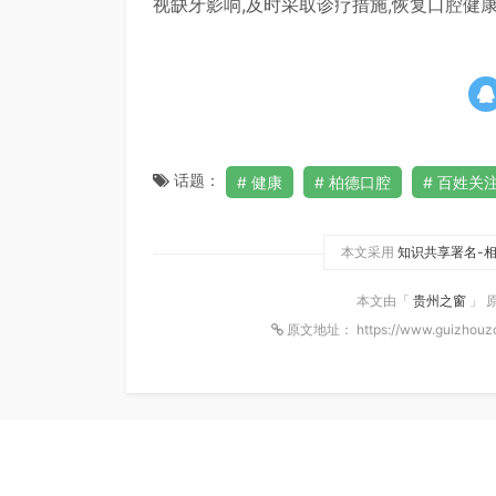
视缺牙影响,及时采取诊疗措施,恢复口腔健康
话题：
健康
柏德口腔
百姓关
本文采用
知识共享署名-相
本文由「
贵州之窗
」 
原文地址： https://www.guizhouzc