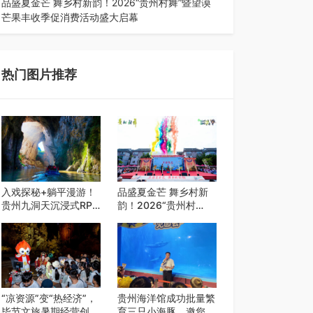
品盛夏金芒 舞乡村新韵！2026“贵州村舞”暨望谟
芒果丰收季促消费活动盛大启幕
盛夏瑶乡，金芒盈野，歌舞飞扬。7月22日，
2026“贵州村舞”暨望谟芒果丰收季促…
热门图片推荐
入戏探秘+躺平漫游！
品盛夏金芒 舞乡村新
贵州九洞天沉浸式RPG
韵！2026“贵州村
引爆夏日避暑游
舞”暨望谟芒果丰收季
促消费活动盛大启幕
“凉资源”变“热经济”，
贵州海洋馆成功批量繁
毕节文旅暑期经营创开
育三只小海豚，邀您