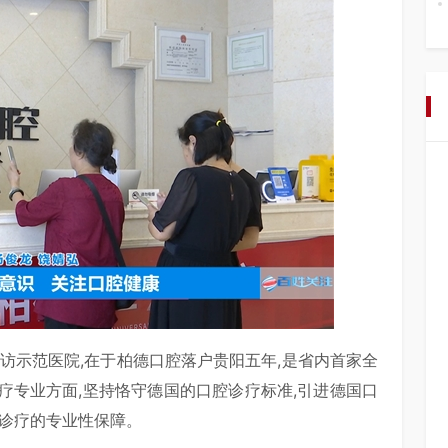
访示范医院,在于柏德口腔落户贵阳五年,是省内首家全
疗专业方面,坚持恪守德国的口腔诊疗标准,引进德国口
腔诊疗的专业性保障。