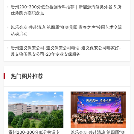
会在贵阳隆重举行。…
贵州200-300分低分捡漏专科推荐｜新能源汽修类外省 5 所
优质民办高职盘点
在贵州省高考志愿填报体系中，200至300分数段考生可选择
的省内工科、新能源汽车…
以乐会友·共赴清凉 第四届“爽爽贵阳·青春之声”校园艺术交流
活动启动
七月的贵阳，清风送爽，第四届“爽爽贵阳·青春之声”校园管
弦乐（合唱）艺术交流活动…
贵州遵义保安公司-遵义保安公司电话-遵义保安公司哪家好-
遵义狼伍保安公司-20年专业安保服务
在遵义，不管是企业园区运营、小区物业管理、建筑工地施
工、商业商场经营，还是举办各…
热门图片推荐
贵州200-300分低分捡漏专
以乐会友·共赴清凉 第四届“爽