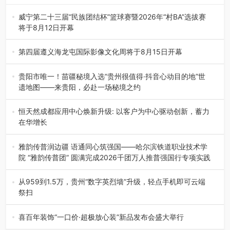
威宁第二十三届“民族团结杯”篮球赛暨2026年“村BA”选拔赛
将于8月12日开幕
8月7日，威宁彝族回族苗族自治县第二十三届“民族团结
杯”篮球赛暨2026年“村B…
第四届遵义海龙屯国际影像文化周将于8月15日开幕
8月7日，第四届遵义海龙屯国际影像文化周媒体通气会在世
界文化遗产地海龙屯核心景区…
贵阳市唯一！苗疆秘境入选“贵州很值得·抖音心动目的地”世
遗地图——来贵阳，必赴一场秘境之约
2026年7月21日，2026年“贵州很值得”暨抖音“心动目的
地”（贵州站）主题…
恒天然成都应用中心焕新升级: 以客户为中心驱动创新，蓄力
在华增长
融合全球研发实力与本土洞察，深化客户共创，赋能西南市
场创新发展 （7月27日，成…
雅韵传普润边疆 语通同心筑强国——哈尔滨铁道职业技术学
院 “雅韵传普团” 圆满完成2026千团万人推普强国行专项实践
为扎实推进2026“千团万人推普强国行”大学生暑期社会实
践，牢牢紧扣 “雅韵传普…
从959到1.5万，贵州“数字英烈墙”升级，轻点手机即可云端
祭扫
八一建军节到来之际，由贵州省退役军人事务厅指导，贵阳
市退役军人事务局联合贵州广电…
喜百年装饰“一口价·超极放心装”新品发布会盛大举行
2026年7月31日，喜百年装饰“一口价·超极放心装”新品发布