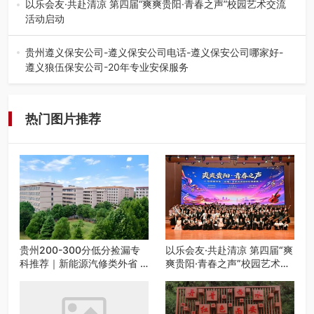
的省内工科、新能源汽车…
以乐会友·共赴清凉 第四届“爽爽贵阳·青春之声”校园艺术交流
活动启动
七月的贵阳，清风送爽，第四届“爽爽贵阳·青春之声”校园管
弦乐（合唱）艺术交流活动…
贵州遵义保安公司-遵义保安公司电话-遵义保安公司哪家好-
遵义狼伍保安公司-20年专业安保服务
在遵义，不管是企业园区运营、小区物业管理、建筑工地施
工、商业商场经营，还是举办各…
热门图片推荐
贵州200-300分低分捡漏专
以乐会友·共赴清凉 第四届“爽
科推荐｜新能源汽修类外省 5
爽贵阳·青春之声”校园艺术交
所优质民办高职盘点
流活动启动