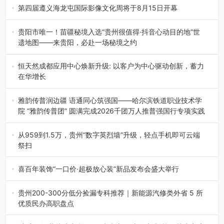
杯”篮球赛暨2026年“村B…
第四届遵义海龙屯国际影像文化周将于8月15日开幕
8月7日，第四届遵义海龙屯国际影像文化周媒体通气会在世
界文化遗产地海龙屯核心景区…
贵阳市唯一！苗疆秘境入选“贵州很值得·抖音心动目的地”世
遗地图——来贵阳，必赴一场秘境之约
2026年7月21日，2026年“贵州很值得”暨抖音“心动目的
地”（贵州站）主题…
恒天然成都应用中心焕新升级: 以客户为中心驱动创新，蓄力
在华增长
融合全球研发实力与本土洞察，深化客户共创，赋能西南市
场创新发展 （7月27日，成…
雅韵传普润边疆 语通同心筑强国——哈尔滨铁道职业技术学
院 “雅韵传普团” 圆满完成2026千团万人推普强国行专项实践
为扎实推进2026“千团万人推普强国行”大学生暑期社会实
践，牢牢紧扣 “雅韵传普…
从959到1.5万，贵州“数字英烈墙”升级，轻点手机即可云端
祭扫
八一建军节到来之际，由贵州省退役军人事务厅指导，贵阳
市退役军人事务局联合贵州广电…
喜百年装饰“一口价·超极放心装”新品发布会盛大举行
2026年7月31日，喜百年装饰“一口价·超极放心装”新品发布
会在贵阳隆重举行。…
贵州200-300分低分捡漏专科推荐｜新能源汽修类外省 5 所
优质民办高职盘点
在贵州省高考志愿填报体系中，200至300分数段考生可选择