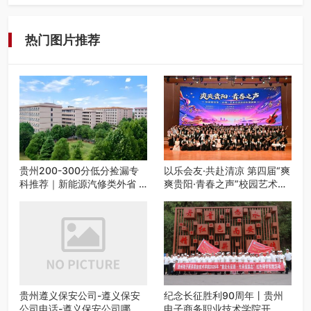
在遵义，不管是企业园区运营、小区物业管理、建筑工地施
工、商业商场经营，还是举办各…
热门图片推荐
贵州200-300分低分捡漏专
以乐会友·共赴清凉 第四届“爽
科推荐｜新能源汽修类外省 5
爽贵阳·青春之声”校园艺术交
所优质民办高职盘点
流活动启动
贵州遵义保安公司-遵义保安
纪念长征胜利90周年丨贵州
公司电话-遵义保安公司哪家
电子商务职业技术学院开