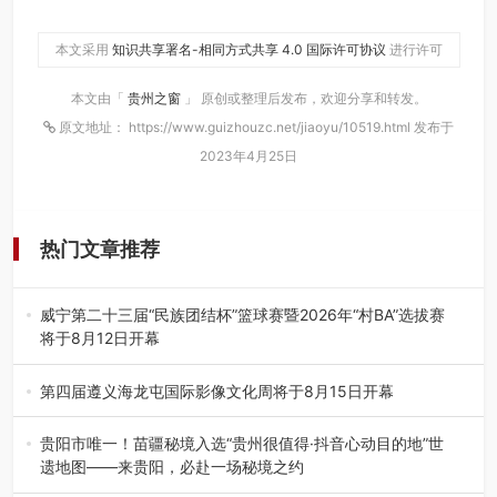
本文采用
知识共享署名-相同方式共享 4.0 国际许可协议
进行许可
本文由「
贵州之窗
」 原创或整理后发布，欢迎分享和转发。
原文地址： https://www.guizhouzc.net/jiaoyu/10519.html 发布于
2023年4月25日
热门文章推荐
威宁第二十三届“民族团结杯”篮球赛暨2026年“村BA”选拔赛
将于8月12日开幕
8月7日，威宁彝族回族苗族自治县第二十三届“民族团结
杯”篮球赛暨2026年“村B…
第四届遵义海龙屯国际影像文化周将于8月15日开幕
8月7日，第四届遵义海龙屯国际影像文化周媒体通气会在世
界文化遗产地海龙屯核心景区…
贵阳市唯一！苗疆秘境入选“贵州很值得·抖音心动目的地”世
遗地图——来贵阳，必赴一场秘境之约
2026年7月21日，2026年“贵州很值得”暨抖音“心动目的