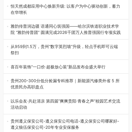
地”（贵州站）主题…
恒天然成都应用中心焕新升级: 以客户为中心驱动创新，蓄力
在华增长
融合全球研发实力与本土洞察，深化客户共创，赋能西南市
场创新发展 （7月27日，成…
雅韵传普润边疆 语通同心筑强国——哈尔滨铁道职业技术学
院 “雅韵传普团” 圆满完成2026千团万人推普强国行专项实践
为扎实推进2026“千团万人推普强国行”大学生暑期社会实
践，牢牢紧扣 “雅韵传普…
从959到1.5万，贵州“数字英烈墙”升级，轻点手机即可云端
祭扫
八一建军节到来之际，由贵州省退役军人事务厅指导，贵阳
市退役军人事务局联合贵州广电…
喜百年装饰“一口价·超极放心装”新品发布会盛大举行
2026年7月31日，喜百年装饰“一口价·超极放心装”新品发布
会在贵阳隆重举行。…
贵州200-300分低分捡漏专科推荐｜新能源汽修类外省 5 所
优质民办高职盘点
在贵州省高考志愿填报体系中，200至300分数段考生可选择
的省内工科、新能源汽车…
以乐会友·共赴清凉 第四届“爽爽贵阳·青春之声”校园艺术交流
活动启动
七月的贵阳，清风送爽，第四届“爽爽贵阳·青春之声”校园管
弦乐（合唱）艺术交流活动…
贵州遵义保安公司-遵义保安公司电话-遵义保安公司哪家好-
遵义狼伍保安公司-20年专业安保服务