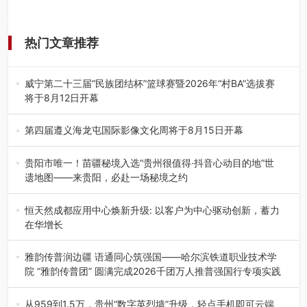
热门文章推荐
威宁第二十三届“民族团结杯”篮球赛暨2026年“村BA”选拔赛
将于8月12日开幕
8月7日，威宁彝族回族苗族自治县第二十三届“民族团结
杯”篮球赛暨2026年“村B…
第四届遵义海龙屯国际影像文化周将于8月15日开幕
8月7日，第四届遵义海龙屯国际影像文化周媒体通气会在世
界文化遗产地海龙屯核心景区…
贵阳市唯一！苗疆秘境入选“贵州很值得·抖音心动目的地”世
遗地图——来贵阳，必赴一场秘境之约
2026年7月21日，2026年“贵州很值得”暨抖音“心动目的
地”（贵州站）主题…
恒天然成都应用中心焕新升级: 以客户为中心驱动创新，蓄力
在华增长
融合全球研发实力与本土洞察，深化客户共创，赋能西南市
场创新发展 （7月27日，成…
雅韵传普润边疆 语通同心筑强国——哈尔滨铁道职业技术学
院 “雅韵传普团” 圆满完成2026千团万人推普强国行专项实践
为扎实推进2026“千团万人推普强国行”大学生暑期社会实
践，牢牢紧扣 “雅韵传普…
从959到1.5万，贵州“数字英烈墙”升级，轻点手机即可云端