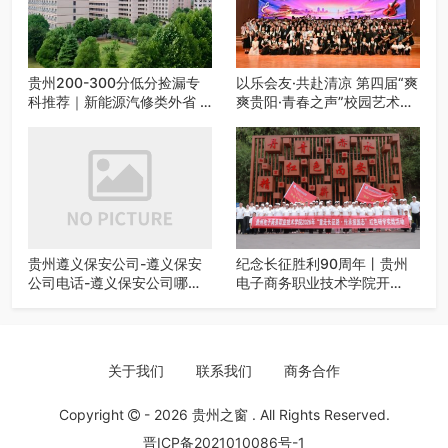
贵州200-300分低分捡漏专
以乐会友·共赴清凉 第四届“爽
科推荐｜新能源汽修类外省 5
爽贵阳·青春之声”校园艺术交
所优质民办高职盘点
流活动启动
贵州遵义保安公司-遵义保安
纪念长征胜利90周年丨贵州
公司电话-遵义保安公司哪家
电子商务职业技术学院开
好-遵义狼伍保安公司-20年专
展“重走长征路・传承报国
业安保服务
志”红色研学实践活动
关于我们
联系我们
商务合作
Copyright
- 2026
贵州之窗
. All Rights Reserved.
晋ICP备2021010086号-1