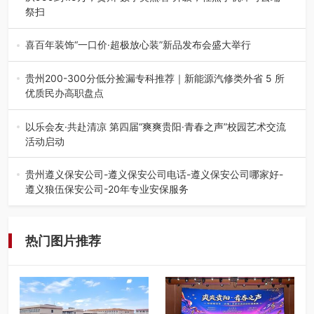
祭扫
八一建军节到来之际，由贵州省退役军人事务厅指导，贵阳
市退役军人事务局联合贵州广电…
喜百年装饰“一口价·超极放心装”新品发布会盛大举行
2026年7月31日，喜百年装饰“一口价·超极放心装”新品发布
会在贵阳隆重举行。…
贵州200-300分低分捡漏专科推荐｜新能源汽修类外省 5 所
优质民办高职盘点
在贵州省高考志愿填报体系中，200至300分数段考生可选择
的省内工科、新能源汽车…
以乐会友·共赴清凉 第四届“爽爽贵阳·青春之声”校园艺术交流
活动启动
七月的贵阳，清风送爽，第四届“爽爽贵阳·青春之声”校园管
弦乐（合唱）艺术交流活动…
贵州遵义保安公司-遵义保安公司电话-遵义保安公司哪家好-
遵义狼伍保安公司-20年专业安保服务
在遵义，不管是企业园区运营、小区物业管理、建筑工地施
工、商业商场经营，还是举办各…
热门图片推荐