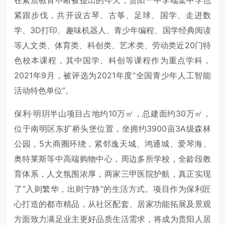
紧跟步伐，共开设古琴、古筝、足球、国学、走进数
学、3D打印、趣味机器人、青少年编程、国学经典阅读
等人文类、体育类、科创类、艺术类、劳动类近20门特
色校本课程，其中国学、科创等课程作为重点学科，
2021年9月，被评选为2021年度“全国青少年人工智能
活动特色单位”。
保利·明玥半山项目占地约10万㎡，总建面约30万㎡，
位于南明区东扩桥头堡位置，坐拥约3900亩3A级森林
公园，5大商圈环绕，紧邻逸天城、鸿通城、爱琴海、
奥特莱斯等中高端购物中心，周边多所学校，全龄段教
育体系，人文氛围浓厚，两家三甲医院护航，真正实现
了“入则繁华，出则宁静”的生活方式。项目作为保利匠
心打造的都市精品，从社区配套、居家功能拓展及景观
方面致力满足业主更好品质生活需求，将成为贵阳人居