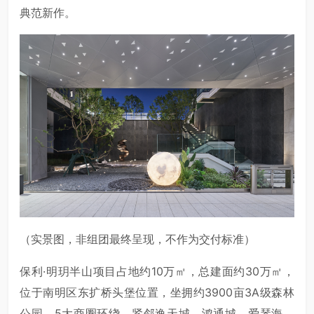
典范新作。
（实景图，非组团最终呈现，不作为交付标准）
保利·明玥半山项目占地约10万㎡，总建面约30万㎡，
位于南明区东扩桥头堡位置，坐拥约3900亩3A级森林
公园，5大商圈环绕，紧邻逸天城、鸿通城、爱琴海、