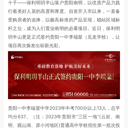
十子——保利明玥半山落户贵阳南明，以优质产品力践
行着美好人居的高度和厚度。自首开入市以来，一直备
受购房者的追捧，以极高标准的产品呈现，稳站区域标
杆之位，成为人们置业南明的必看项目。近日，保利明
玥半山更是正式签约贵阳一中李端棻（见龙学校），让
项目再次焕发出崭新光彩。
贵阳一中李端棻中学2023年中考700分以上13人，总平
均分637。（注：2023年贵阳市“三区一地”(云岩、南
明、观山湖、原小河地区)普通高中学校招生第一批次投