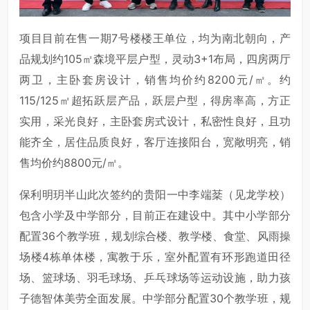
项目目前在售一期7号楼楼王单位，均为南北朝向，产
品规划约105㎡森境平层户型，灵动3+1布局，四房两厅
两卫，主卧套房设计，销售均价约8200元/㎡。约
115/125㎡超拓跃层产品，跃层户型，得房率高，方正
实用，采光良好，主卧套房式设计，私密性良好，且功
能齐全，居住品质良好，客厅连接阳台，宽敞明亮，销
售均价约8800元/㎡。
保利明玥半山此次签约的贵阳一中李端棻（见龙学校）
包含小学及中学部分，目前正在建设中。其中小学部分
配置36个教学班，规划综合楼、教学楼、食堂、风雨操
场楼4栋单体楼，寓教于乐，室外配置有环形跑道田径
场、篮球场、羽毛球场、乒乓球场等运动设施，助力孩
子德智体美劳全面发展。中学部分配置30个教学班，规