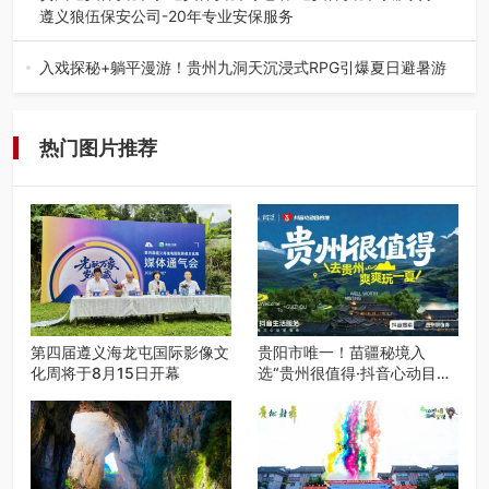
遵义狼伍保安公司-20年专业安保服务
在遵义，不管是企业园区运营、小区物业管理、建筑工地施
工、商业商场经营，还是举办各…
入戏探秘+躺平漫游！贵州九洞天沉浸式RPG引爆夏日避暑游
入伏后的贵州，清凉依旧。而在毕节深处的九洞天景区，贵
州首个水上喀斯特沉浸式RPG…
热门图片推荐
第四届遵义海龙屯国际影像文
贵阳市唯一！苗疆秘境入
化周将于8月15日开幕
选“贵州很值得·抖音心动目的
地”世遗地图——来贵阳，必
赴一场秘境之约