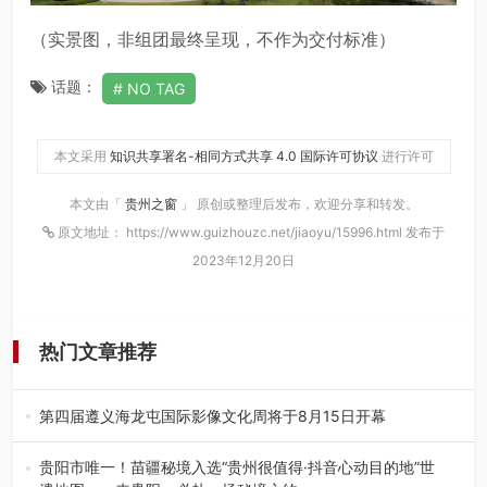
（实景图，非组团最终呈现，不作为交付标准）
话题：
NO TAG
本文采用
知识共享署名-相同方式共享 4.0 国际许可协议
进行许可
本文由「
贵州之窗
」 原创或整理后发布，欢迎分享和转发。
原文地址： https://www.guizhouzc.net/jiaoyu/15996.html 发布于
2023年12月20日
热门文章推荐
第四届遵义海龙屯国际影像文化周将于8月15日开幕
8月7日，第四届遵义海龙屯国际影像文化周媒体通气会在世
界文化遗产地海龙屯核心景区…
贵阳市唯一！苗疆秘境入选“贵州很值得·抖音心动目的地”世