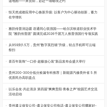
遗地图——来贵阳，必赴一场秘境之约
2026年7月21日，2026年“贵州很值得”暨抖音“心动目的
地”（贵州站）主题…
恒天然成都应用中心焕新升级: 以客户为中心驱动创新，蓄力
在华增长
融合全球研发实力与本土洞察，深化客户共创，赋能西南市
场创新发展 （7月27日，成…
雅韵传普润边疆 语通同心筑强国——哈尔滨铁道职业技术学
院 “雅韵传普团” 圆满完成2026千团万人推普强国行专项实践
为扎实推进2026“千团万人推普强国行”大学生暑期社会实
践，牢牢紧扣 “雅韵传普…
从959到1.5万，贵州“数字英烈墙”升级，轻点手机即可云端
祭扫
八一建军节到来之际，由贵州省退役军人事务厅指导，贵阳
市退役军人事务局联合贵州广电…
喜百年装饰“一口价·超极放心装”新品发布会盛大举行
2026年7月31日，喜百年装饰“一口价·超极放心装”新品发布
会在贵阳隆重举行。…
贵州200-300分低分捡漏专科推荐｜新能源汽修类外省 5 所
优质民办高职盘点
在贵州省高考志愿填报体系中，200至300分数段考生可选择
的省内工科、新能源汽车…
以乐会友·共赴清凉 第四届“爽爽贵阳·青春之声”校园艺术交流
活动启动
七月的贵阳，清风送爽，第四届“爽爽贵阳·青春之声”校园管
弦乐（合唱）艺术交流活动…
贵州遵义保安公司-遵义保安公司电话-遵义保安公司哪家好-