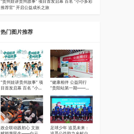
“贵州娃讲贵州故事” 项目首发启幕 百名 “小小多彩
推荐官” 开启公益成长之旅
近日，由贵州教育出版社、阅美黔途阅见中国全国
阅读行动网络贵州站，遵义融媒体传媒集…
热门图片推荐
“贵州娃讲贵州故事” 项
“健康相伴 公益同行
目首发启幕 百名 “小小
”贵阳站第一期——岳
多彩推荐官” 开启公益
阳新华达制药贵阳社区
成长之旅
健康公益科普活动
政企联动践初心 文旅
足球少年 追觅未来：
赋能惠民生——白云区
追觅公益助力乡村少年