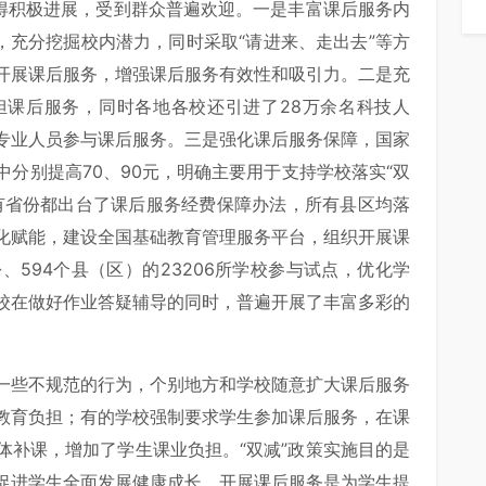
取得积极进展，受到群众普遍欢迎。一是丰富课后服务内
，充分挖掘校内潜力，同时采取“请进来、走出去”等方
开展课后服务，增强课后服务有效性和吸引力。二是充
担课后服务，同时各地各校还引进了28万余名科技人
专业人员参与课后服务。三是强化课后服务保障，国家
分别提高70、90元，明确主要用于支持学校落实“双
有省份都出台了课后服务经费保障办法，所有县区均落
化赋能，建设全国基础教育管理服务平台，组织开展课
、594个县（区）的23206所学校参与试点，优化学
校在做好作业答疑辅导的同时，普遍开展了丰富多彩的
。
一些不规范的行为，个别地方和学校随意扩大课后服务
教育负担；有的学校强制要求学生参加课后服务，在课
体补课，增加了学生课业负担。“双减”政策实施目的是
促进学生全面发展健康成长，开展课后服务是为学生提