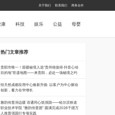
关于我们
联系我们
商务合作
健康
科技
娱乐
公益
母婴
热门文章推荐
贵阳市唯一！苗疆秘境入选“贵州很值得·抖音心动
目的地”世遗地图——来贵阳，必赴一场秘境之约
2026年7月21日，2026年“贵州很值得”暨抖音“心
动目的地”（贵州站）主题…
恒天然成都应用中心焕新升级: 以客户为中心驱动
创新，蓄力在华增长
融合全球研发实力与本土洞察，深化客户共创，赋
能西南市场创新发展 （7月27日，成…
雅韵传普润边疆 语通同心筑强国——哈尔滨铁道
职业技术学院 “雅韵传普团” 圆满完成2026千团万
人推普强国行专项实践