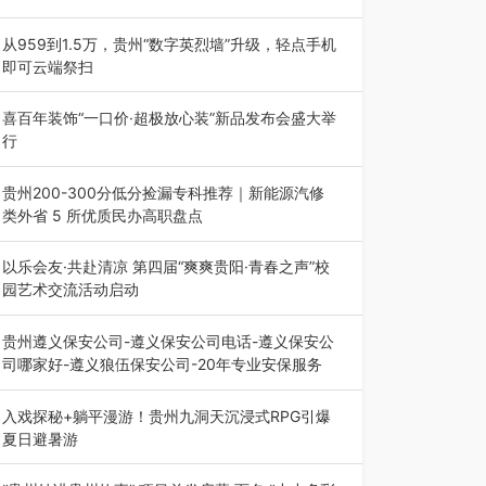
为扎实推进2026“千团万人推普强国行”大学生暑
期社会实践，牢牢紧扣 “雅韵传普…
从959到1.5万，贵州“数字英烈墙”升级，轻点手机
即可云端祭扫
八一建军节到来之际，由贵州省退役军人事务厅指
导，贵阳市退役军人事务局联合贵州广电…
喜百年装饰“一口价·超极放心装”新品发布会盛大举
行
2026年7月31日，喜百年装饰“一口价·超极放心
装”新品发布会在贵阳隆重举行。…
贵州200-300分低分捡漏专科推荐｜新能源汽修
类外省 5 所优质民办高职盘点
在贵州省高考志愿填报体系中，200至300分数段
考生可选择的省内工科、新能源汽车…
以乐会友·共赴清凉 第四届“爽爽贵阳·青春之声”校
园艺术交流活动启动
七月的贵阳，清风送爽，第四届“爽爽贵阳·青春之
声”校园管弦乐（合唱）艺术交流活动…
贵州遵义保安公司-遵义保安公司电话-遵义保安公
司哪家好-遵义狼伍保安公司-20年专业安保服务
在遵义，不管是企业园区运营、小区物业管理、建
筑工地施工、商业商场经营，还是举办各…
入戏探秘+躺平漫游！贵州九洞天沉浸式RPG引爆
夏日避暑游
入伏后的贵州，清凉依旧。而在毕节深处的九洞天
景区，贵州首个水上喀斯特沉浸式RPG…