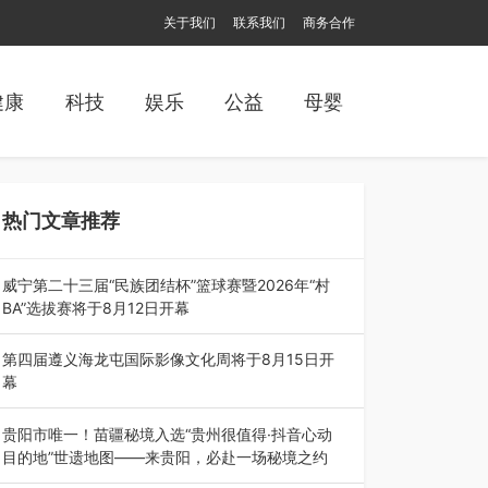
关于我们
联系我们
商务合作
健康
科技
娱乐
公益
母婴
热门文章推荐
威宁第二十三届“民族团结杯”篮球赛暨2026年“村
BA”选拔赛将于8月12日开幕
8月7日，威宁彝族回族苗族自治县第二十三届“民
族团结杯”篮球赛暨2026年“村B…
第四届遵义海龙屯国际影像文化周将于8月15日开
幕
8月7日，第四届遵义海龙屯国际影像文化周媒体
通气会在世界文化遗产地海龙屯核心景区…
贵阳市唯一！苗疆秘境入选“贵州很值得·抖音心动
目的地”世遗地图——来贵阳，必赴一场秘境之约
2026年7月21日，2026年“贵州很值得”暨抖音“心