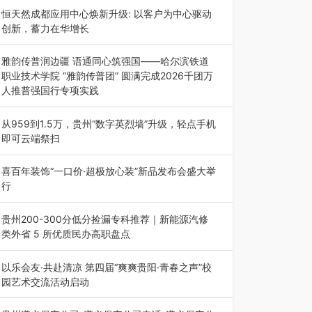
动目的地”（贵州站）主题…
恒天然成都应用中心焕新升级: 以客户为中心驱动
创新，蓄力在华增长
融合全球研发实力与本土洞察，深化客户共创，赋
能西南市场创新发展 （7月27日，成…
雅韵传普润边疆 语通同心筑强国——哈尔滨铁道
职业技术学院 “雅韵传普团” 圆满完成2026千团万
人推普强国行专项实践
为扎实推进2026“千团万人推普强国行”大学生暑
期社会实践，牢牢紧扣 “雅韵传普…
从959到1.5万，贵州“数字英烈墙”升级，轻点手机
即可云端祭扫
八一建军节到来之际，由贵州省退役军人事务厅指
导，贵阳市退役军人事务局联合贵州广电…
喜百年装饰“一口价·超极放心装”新品发布会盛大举
行
2026年7月31日，喜百年装饰“一口价·超极放心
装”新品发布会在贵阳隆重举行。…
贵州200-300分低分捡漏专科推荐｜新能源汽修
类外省 5 所优质民办高职盘点
在贵州省高考志愿填报体系中，200至300分数段
考生可选择的省内工科、新能源汽车…
以乐会友·共赴清凉 第四届“爽爽贵阳·青春之声”校
园艺术交流活动启动
七月的贵阳，清风送爽，第四届“爽爽贵阳·青春之
声”校园管弦乐（合唱）艺术交流活动…