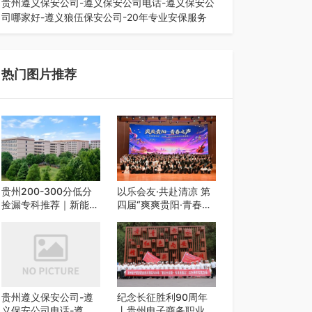
贵州遵义保安公司-遵义保安公司电话-遵义保安公
司哪家好-遵义狼伍保安公司-20年专业安保服务
在遵义，不管是企业园区运营、小区物业管理、建
筑工地施工、商业商场经营，还是举办各…
热门图片推荐
贵州200-300分低分
以乐会友·共赴清凉 第
捡漏专科推荐｜新能源
四届“爽爽贵阳·青春之
汽修类外省 5 所优质
声”校园艺术交流活动
民办高职盘点
启动
贵州遵义保安公司-遵
纪念长征胜利90周年
义保安公司电话-遵义
丨贵州电子商务职业技