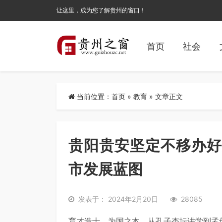
让这里，成为您了解贵州的窗口！
首页
社会
当前位置：
首页
»
教育
» 文章正文
贵阳贵安坚定不移办好
市发展蓝图
发表于： 2024年2月20日
28085
育才造士，为国之本。从孔子杏坛讲学到孟