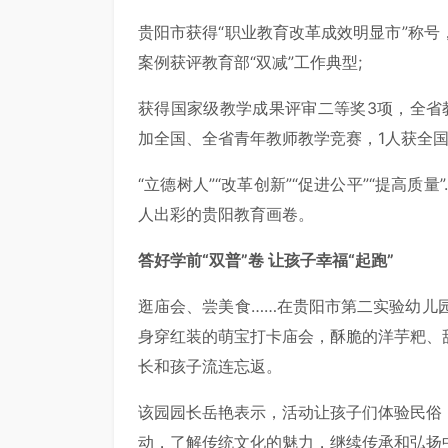
贵阳市获得“职业教育改革成效明显市”称
案例获评教育部“双减”工作典型;
获得国家级教学成果评审二等奖3项，全省
加全国、全省青年教师教学竞赛，1人获全
“立德树人”“改革创新”“促进公平”“提高
人出彩的贵阳教育画卷。
答好学前“双普”卷 让孩子幸福“起跑”
逛庙会、尝美食……在贵阳市第二实验幼儿园
身穿红装的萌宝打卡庙会，酥脆的洋芋粑、
长和孩子流连忘返。
该园园长岳艳表示，活动让孩子们体验民俗
动，了解传统文化的魅力，继续传承和弘扬