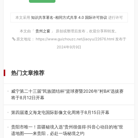
本文采用
知识共享署名-相同方式共享 4.0 国际许可协议
进行许可
本文由「
贵州之窗
」 原创或整理后发布，欢迎分享和转发。
原文地址： https://www.guizhouzc.net/jiaoyu/22676.html 发布于
2024年9月9日
热门文章推荐
威宁第二十三届“民族团结杯”篮球赛暨2026年“村BA”选拔赛
将于8月12日开幕
8月7日，威宁彝族回族苗族自治县第二十三届“民族团结
杯”篮球赛暨2026年“村B…
第四届遵义海龙屯国际影像文化周将于8月15日开幕
8月7日，第四届遵义海龙屯国际影像文化周媒体通气会在世
界文化遗产地海龙屯核心景区…
贵阳市唯一！苗疆秘境入选“贵州很值得·抖音心动目的地”世
遗地图——来贵阳，必赴一场秘境之约