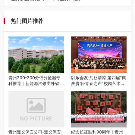
在遵义，不管是企业园区运营、小区物业管理、建筑工地施
工、商业商场经营，还是举办各…
热门图片推荐
贵州200-300分低分捡漏专
以乐会友·共赴清凉 第四届“爽
科推荐｜新能源汽修类外省 5
爽贵阳·青春之声”校园艺术交
所优质民办高职盘点
流活动启动
贵州遵义保安公司-遵义保安
纪念长征胜利90周年丨贵州