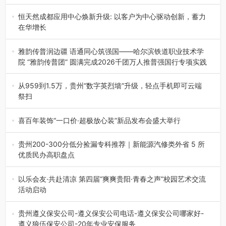
2026年7月21日，2026年“贵州很值得”暨抖音“心动目的
地”（贵州站）主题…
恒天然成都应用中心焕新升级: 以客户为中心驱动创新，蓄力
在华增长
融合全球研发实力与本土洞察，深化客户共创，赋能西南市
场创新发展 （7月27日，成…
雅韵传普润边疆 语通同心筑强国——哈尔滨铁道职业技术学
院 “雅韵传普团” 圆满完成2026千团万人推普强国行专项实践
为扎实推进2026“千团万人推普强国行”大学生暑期社会实
践，牢牢紧扣 “雅韵传普…
从959到1.5万，贵州“数字英烈墙”升级，轻点手机即可云端
祭扫
八一建军节到来之际，由贵州省退役军人事务厅指导，贵阳
市退役军人事务局联合贵州广电…
喜百年装饰“一口价·超极放心装”新品发布会盛大举行
2026年7月31日，喜百年装饰“一口价·超极放心装”新品发布
会在贵阳隆重举行。…
贵州200-300分低分捡漏专科推荐｜新能源汽修类外省 5 所
优质民办高职盘点
在贵州省高考志愿填报体系中，200至300分数段考生可选择
的省内工科、新能源汽车…
以乐会友·共赴清凉 第四届“爽爽贵阳·青春之声”校园艺术交流
活动启动
七月的贵阳，清风送爽，第四届“爽爽贵阳·青春之声”校园管
弦乐（合唱）艺术交流活动…
贵州遵义保安公司-遵义保安公司电话-遵义保安公司哪家好-
遵义狼伍保安公司-20年专业安保服务