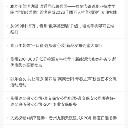
场创新发展 （7月27日，成…
雅韵传普润边疆 语通同心筑强国——哈尔滨铁道职业技术学
院 “雅韵传普团” 圆满完成2026千团万人推普强国行专项实践
为扎实推进2026“千团万人推普强国行”大学生暑期社会实
践，牢牢紧扣 “雅韵传普…
从959到1.5万，贵州“数字英烈墙”升级，轻点手机即可云端
祭扫
八一建军节到来之际，由贵州省退役军人事务厅指导，贵阳
市退役军人事务局联合贵州广电…
喜百年装饰“一口价·超极放心装”新品发布会盛大举行
2026年7月31日，喜百年装饰“一口价·超极放心装”新品发布
会在贵阳隆重举行。…
贵州200-300分低分捡漏专科推荐｜新能源汽修类外省 5 所
优质民办高职盘点
在贵州省高考志愿填报体系中，200至300分数段考生可选择
的省内工科、新能源汽车…
以乐会友·共赴清凉 第四届“爽爽贵阳·青春之声”校园艺术交流
活动启动
七月的贵阳，清风送爽，第四届“爽爽贵阳·青春之声”校园管
弦乐（合唱）艺术交流活动…
贵州遵义保安公司-遵义保安公司电话-遵义保安公司哪家好-
遵义狼伍保安公司-20年专业安保服务
在遵义，不管是企业园区运营、小区物业管理、建筑工地施
工、商业商场经营，还是举办各…
入戏探秘+躺平漫游！贵州九洞天沉浸式RPG引爆夏日避暑游
入伏后的贵州，清凉依旧。而在毕节深处的九洞天景区，贵