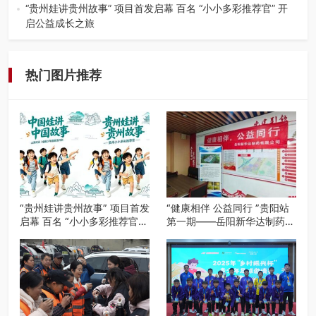
州首个水上喀斯特沉浸式RPG…
“贵州娃讲贵州故事” 项目首发启幕 百名 “小小多彩推荐官” 开
启公益成长之旅
近日，由贵州教育出版社、阅美黔途阅见中国全国阅读行动
网络贵州站，遵义融媒体传媒集…
热门图片推荐
“贵州娃讲贵州故事” 项目首发
“健康相伴 公益同行 ”贵阳站
启幕 百名 “小小多彩推荐官”
第一期——岳阳新华达制药贵
开启公益成长之旅
阳社区健康公益科普活动