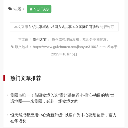
话题：
NO TAG
本文采用
知识共享署名-相同方式共享 4.0 国际许可协议
进行许可
本文由「
贵州之窗
」 原创或整理后发布，欢迎分享和转发。
原文地址： https://www.guizhouzc.net/jiaoyu/31903.html 发布于
2025年10月15日
热门文章推荐
贵阳市唯一！苗疆秘境入选“贵州很值得·抖音心动目的地”世
遗地图——来贵阳，必赴一场秘境之约
2026年7月21日，2026年“贵州很值得”暨抖音“心动目的
地”（贵州站）主题…
恒天然成都应用中心焕新升级: 以客户为中心驱动创新，蓄力
在华增长
融合全球研发实力与本土洞察，深化客户共创，赋能西南市