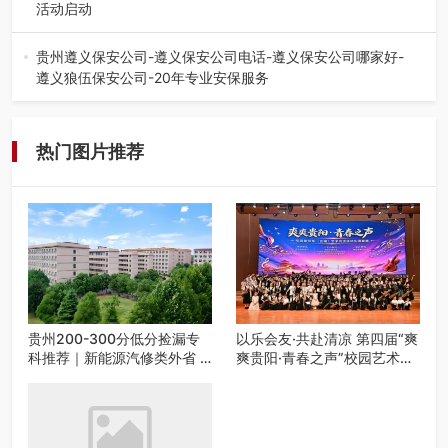
活动启动
七月的贵阳，清风送爽，第四届“爽爽贵阳·青春之声”校园管
弦乐（合唱）艺术交流活动…
贵州遵义保安公司-遵义保安公司电话-遵义保安公司哪家好-
遵义狼伍保安公司-20年专业安保服务
在遵义，不管是企业园区运营、小区物业管理、建筑工地施
工、商业商场经营，还是举办各…
热门图片推荐
贵州200-300分低分捡漏专
以乐会友·共赴清凉 第四届“爽
科推荐｜新能源汽修类外省 5
爽贵阳·青春之声”校园艺术交
所优质民办高职盘点
流活动启动