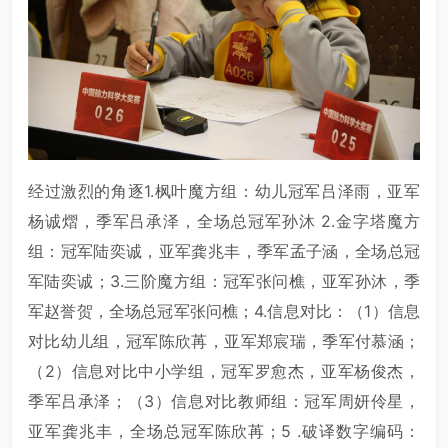
经过激烈的角逐1.枫叶魔方组：幼儿冠军吕泽雨，亚军
杨诚熠，季军吕承泽，全场总冠军孙沐 2.金字塔魔方
组：冠军陆奕诚，亚军龚兆丰，季军孟子涵，全场总冠
军陆奕诚；3.三阶魔方组：冠军张问樵，亚军孙沐，季
军赵誉贺，全场总冠军张问樵；4.信息对比：（1）信息
对比幼儿组，冠军陈欣苒，亚军郑宸瑞，季军付慕涵；
（2）信息对比中小学组，冠军罗愈杰，亚军杨俊杰，
季军吕承泽；（3）信息对比教师组：冠军周妍伶星，
亚军龚兆丰，全场总冠军陈欣苒；5 .破译数字编码：