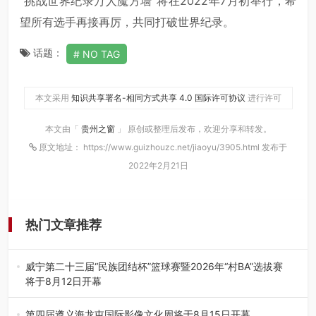
“挑战世界纪录万人魔方墙”将在2022年7月初举行，希
望所有选手再接再厉，共同打破世界纪录。
话题：
NO TAG
本文采用
知识共享署名-相同方式共享 4.0 国际许可协议
进行许可
本文由「
贵州之窗
」 原创或整理后发布，欢迎分享和转发。
原文地址： https://www.guizhouzc.net/jiaoyu/3905.html 发布于
2022年2月21日
热门文章推荐
威宁第二十三届“民族团结杯”篮球赛暨2026年“村BA”选拔赛
将于8月12日开幕
8月7日，威宁彝族回族苗族自治县第二十三届“民族团结
杯”篮球赛暨2026年“村B…
第四届遵义海龙屯国际影像文化周将于8月15日开幕