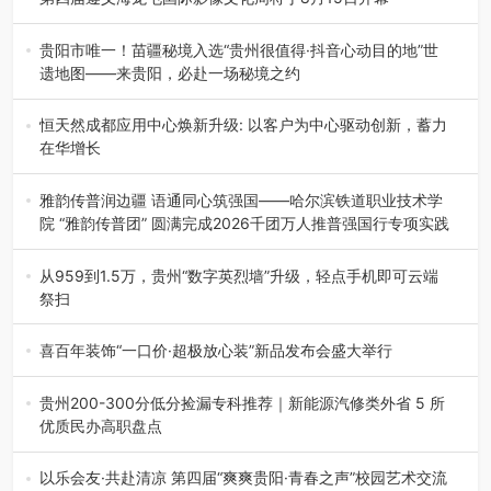
8月7日，第四届遵义海龙屯国际影像文化周媒体通气会在世
界文化遗产地海龙屯核心景区…
贵阳市唯一！苗疆秘境入选“贵州很值得·抖音心动目的地”世
遗地图——来贵阳，必赴一场秘境之约
2026年7月21日，2026年“贵州很值得”暨抖音“心动目的
地”（贵州站）主题…
恒天然成都应用中心焕新升级: 以客户为中心驱动创新，蓄力
在华增长
融合全球研发实力与本土洞察，深化客户共创，赋能西南市
场创新发展 （7月27日，成…
雅韵传普润边疆 语通同心筑强国——哈尔滨铁道职业技术学
院 “雅韵传普团” 圆满完成2026千团万人推普强国行专项实践
为扎实推进2026“千团万人推普强国行”大学生暑期社会实
践，牢牢紧扣 “雅韵传普…
从959到1.5万，贵州“数字英烈墙”升级，轻点手机即可云端
祭扫
八一建军节到来之际，由贵州省退役军人事务厅指导，贵阳
市退役军人事务局联合贵州广电…
喜百年装饰“一口价·超极放心装”新品发布会盛大举行
2026年7月31日，喜百年装饰“一口价·超极放心装”新品发布
会在贵阳隆重举行。…
贵州200-300分低分捡漏专科推荐｜新能源汽修类外省 5 所
优质民办高职盘点
在贵州省高考志愿填报体系中，200至300分数段考生可选择
的省内工科、新能源汽车…
以乐会友·共赴清凉 第四届“爽爽贵阳·青春之声”校园艺术交流