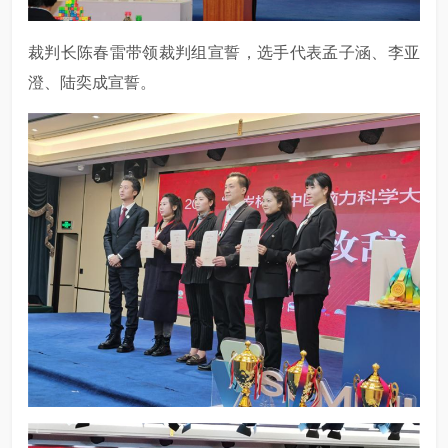
裁判长陈春雷带领裁判组宣誓，选手代表孟子涵、李亚
澄、陆奕成宣誓。