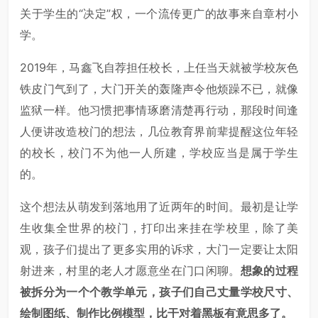
关于学生的“决定”权，一个流传更广的故事来自章村小
学。
2019年，马鑫飞自荐担任校长，上任当天就被学校灰色
铁皮门气到了，大门开关的轰隆声令他烦躁不已，就像
监狱一样。他习惯把事情琢磨清楚再行动，那段时间逢
人便讲改造校门的想法，几位教育界前辈提醒这位年轻
的校长，校门不为他一人所建，学校应当是属于学生
的。
这个想法从萌发到落地用了近两年的时间。最初是让学
生收集全世界的校门，打印出来挂在学校里，除了美
观，孩子们提出了更多实用的诉求，大门一定要让太阳
射进来，村里的老人才愿意坐在门口闲聊。
想象的过程
被拆分为一个个教学单元，孩子们自己丈量学校尺寸、
绘制图纸、制作比例模型，比干对着黑板有意思多了。