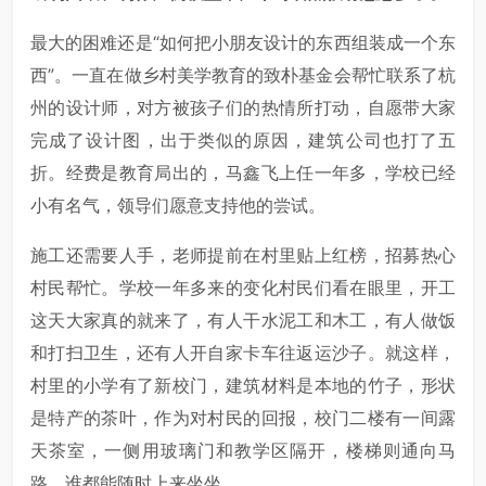
最大的困难还是“如何把小朋友设计的东西组装成一个东
西”。一直在做乡村美学教育的致朴基金会帮忙联系了杭
州的设计师，对方被孩子们的热情所打动，自愿带大家
完成了设计图，出于类似的原因，建筑公司也打了五
折。经费是教育局出的，马鑫飞上任一年多，学校已经
小有名气，领导们愿意支持他的尝试。
施工还需要人手，老师提前在村里贴上红榜，招募热心
村民帮忙。学校一年多来的变化村民们看在眼里，开工
这天大家真的就来了，有人干水泥工和木工，有人做饭
和打扫卫生，还有人开自家卡车往返运沙子。就这样，
村里的小学有了新校门，建筑材料是本地的竹子，形状
是特产的茶叶，作为对村民的回报，校门二楼有一间露
天茶室，一侧用玻璃门和教学区隔开，楼梯则通向马
路，谁都能随时上来坐坐。