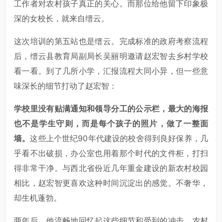
工作者对农村孩子真正的关心。而那位给他留下印象极
深的女校长，就来自缙云。
这次培训的第五站也是缙云。完成标准的政府考察流程
后，缙云县教育局副局长吴丽明邀请赵宏智去乡村学校
看一看。到了几所小学，汇报流程大同小异，但一些意
味深长的细节打动了赵宏智：
学校里没有贴满通知和领导分工的公示栏，最大的海报
也不是学生守则，而是每个孩子的照片，做了一整面
墙。
这些上个世纪90年代建设的校舍得到良好保养，几
乎看不出破损，办公室也用着那个时代的文件柜，打扫
得非常干净。与西北省份近几年重金建设的新农村校园
相比，赵宏智更喜欢这种时间沉淀出的感觉。不奢华，
却生机蓬勃。
两年后，他流畅地回忆起这些细节和受到的冲击。农村