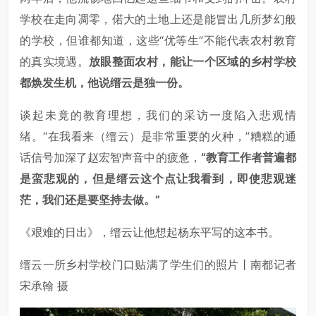
学校在走向凋零，偌大的土地上还是能冒出几所梦幻般
的学校，但谁都知道，这些“优等生”不能代表农村教育
的真实境遇。
放眼整面农村，能让一个区域的乡村学校
都焕发生机，他说缙云是独一份。
谈起未竟的教育理想，我们的采访一度陷入悲观情
绪。“在我看来（缙云）是非常重要的火种，”糟糕的通
话信号加深了赵宏智声音中的疲惫，
“教育工作者普遍都
是蛮悲观的，但是缙云这个点让我看到，即使悲观迷
茫，我们还是要坚持去做。”
《艰难的日出》，缙云让他想起杨东平写的这本书。
缙云一所乡村学校门口贴满了学生们的照片丨南都记者
宋承翰 摄