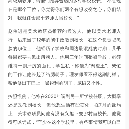
高级别教师，请他们推荐合适的乡村学校校长。“不管现
在是哪个工位，你觉得你们两个有想改变之心，你们结
对，我就任命那个老师去当校长。”
赵伟进是美术教研员推荐的候选人。他以美术老师入
行，后来当了12年的初中政教副校长。在这个负责唱黑
脸的职位上，他经历了学校和周边最混乱的时期，几乎
每周都要去派出所捞人。他用三年时间整顿学校，必须
维持一副严厉的面孔，学生私下称他为“阎魔王”。繁忙
的工作让他长起了络腮胡子，理发师看不得这副乱样，
帮他修出下巴上一嘬锐利的胡子，威慑又个性。
按照惯例，他将在2020年调到另一所学校任职，大概率
还是政教副校长，但他想生活有些变化。在7月的饭局
上，美术教研员问他有没有兴趣下去乡村当校长。他觉
得可以尝试，“至少在这个学校里，有些事情我可以自己