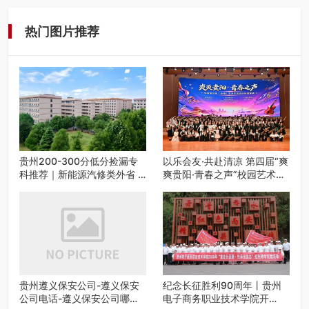
工、商业商场经营，还是举办各…
热门图片推荐
贵州200-300分低分捡漏专
以乐会友·共赴清凉 第四届“爽
科推荐｜新能源汽修类外省 5
爽贵阳·青春之声”校园艺术交
所优质民办高职盘点
流活动启动
贵州遵义保安公司-遵义保安
纪念长征胜利90周年丨贵州
公司电话-遵义保安公司哪家
电子商务职业技术学院开