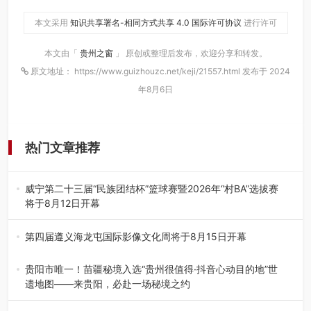
本文采用
知识共享署名-相同方式共享 4.0 国际许可协议
进行许可
本文由「
贵州之窗
」 原创或整理后发布，欢迎分享和转发。
原文地址： https://www.guizhouzc.net/keji/21557.html 发布于 2024
年8月6日
热门文章推荐
威宁第二十三届“民族团结杯”篮球赛暨2026年“村BA”选拔赛
将于8月12日开幕
8月7日，威宁彝族回族苗族自治县第二十三届“民族团结
杯”篮球赛暨2026年“村B…
第四届遵义海龙屯国际影像文化周将于8月15日开幕
8月7日，第四届遵义海龙屯国际影像文化周媒体通气会在世
界文化遗产地海龙屯核心景区…
贵阳市唯一！苗疆秘境入选“贵州很值得·抖音心动目的地”世
遗地图——来贵阳，必赴一场秘境之约
2026年7月21日，2026年“贵州很值得”暨抖音“心动目的