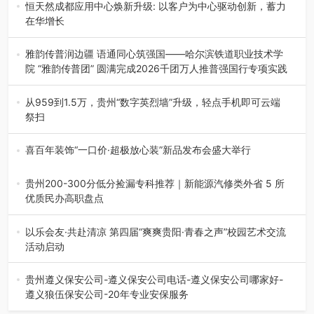
地”（贵州站）主题…
恒天然成都应用中心焕新升级: 以客户为中心驱动创新，蓄力
在华增长
融合全球研发实力与本土洞察，深化客户共创，赋能西南市
场创新发展 （7月27日，成…
雅韵传普润边疆 语通同心筑强国——哈尔滨铁道职业技术学
院 “雅韵传普团” 圆满完成2026千团万人推普强国行专项实践
为扎实推进2026“千团万人推普强国行”大学生暑期社会实
践，牢牢紧扣 “雅韵传普…
从959到1.5万，贵州“数字英烈墙”升级，轻点手机即可云端
祭扫
八一建军节到来之际，由贵州省退役军人事务厅指导，贵阳
市退役军人事务局联合贵州广电…
喜百年装饰“一口价·超极放心装”新品发布会盛大举行
2026年7月31日，喜百年装饰“一口价·超极放心装”新品发布
会在贵阳隆重举行。…
贵州200-300分低分捡漏专科推荐｜新能源汽修类外省 5 所
优质民办高职盘点
在贵州省高考志愿填报体系中，200至300分数段考生可选择
的省内工科、新能源汽车…
以乐会友·共赴清凉 第四届“爽爽贵阳·青春之声”校园艺术交流
活动启动
七月的贵阳，清风送爽，第四届“爽爽贵阳·青春之声”校园管
弦乐（合唱）艺术交流活动…
贵州遵义保安公司-遵义保安公司电话-遵义保安公司哪家好-
遵义狼伍保安公司-20年专业安保服务
在遵义，不管是企业园区运营、小区物业管理、建筑工地施