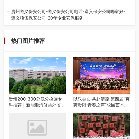
七月的贵阳，清风送爽，第四届“爽爽贵阳·青春之声”校园管
弦乐（合唱）艺术交流活动…
贵州遵义保安公司-遵义保安公司电话-遵义保安公司哪家好-
遵义狼伍保安公司-20年专业安保服务
在遵义，不管是企业园区运营、小区物业管理、建筑工地施
工、商业商场经营，还是举办各…
热门图片推荐
贵州200-300分低分捡漏专
以乐会友·共赴清凉 第四届“爽
科推荐｜新能源汽修类外省 5
爽贵阳·青春之声”校园艺术交
所优质民办高职盘点
流活动启动