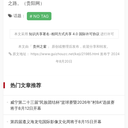
之路。（贵阳网）
话题：
NO TAG
本文采用
知识共享署名-相同方式共享 4.0 国际许可协议
进行许可
本文由「
贵州之窗
」 原创或整理后发布，欢迎分享和转发。
原文地址： https://www.guizhouzc.net/keji/21985.html 发布于 2024
年8月20日
热门文章推荐
威宁第二十三届“民族团结杯”篮球赛暨2026年“村BA”选拔赛
将于8月12日开幕
8月7日，威宁彝族回族苗族自治县第二十三届“民族团结
杯”篮球赛暨2026年“村B…
第四届遵义海龙屯国际影像文化周将于8月15日开幕
8月7日，第四届遵义海龙屯国际影像文化周媒体通气会在世