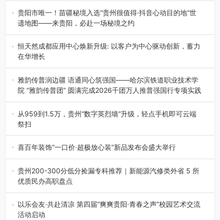
界文化遗产地海龙屯核心景区…
贵阳市唯一！苗疆秘境入选“贵州很值得·抖音心动目的地”世
遗地图——来贵阳，必赴一场秘境之约
2026年7月21日，2026年“贵州很值得”暨抖音“心动目的
地”（贵州站）主题…
恒天然成都应用中心焕新升级: 以客户为中心驱动创新，蓄力
在华增长
融合全球研发实力与本土洞察，深化客户共创，赋能西南市
场创新发展 （7月27日，成…
雅韵传普润边疆 语通同心筑强国——哈尔滨铁道职业技术学
院 “雅韵传普团” 圆满完成2026千团万人推普强国行专项实践
为扎实推进2026“千团万人推普强国行”大学生暑期社会实
践，牢牢紧扣 “雅韵传普…
从959到1.5万，贵州“数字英烈墙”升级，轻点手机即可云端
祭扫
八一建军节到来之际，由贵州省退役军人事务厅指导，贵阳
市退役军人事务局联合贵州广电…
喜百年装饰“一口价·超极放心装”新品发布会盛大举行
2026年7月31日，喜百年装饰“一口价·超极放心装”新品发布
会在贵阳隆重举行。…
贵州200-300分低分捡漏专科推荐｜新能源汽修类外省 5 所
优质民办高职盘点
在贵州省高考志愿填报体系中，200至300分数段考生可选择
的省内工科、新能源汽车…
以乐会友·共赴清凉 第四届“爽爽贵阳·青春之声”校园艺术交流
活动启动