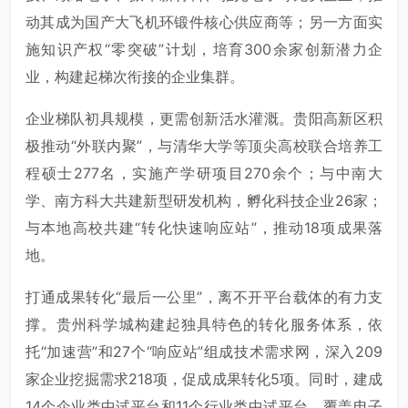
动其成为国产大飞机
环锻件
核心供应商等；另一方面实
施知识产权“零突破”计划，培育300余家创新潜力企
业，构建起梯次衔接的企业集群。
企业梯队初具规模，更需创新活水灌溉。贵阳高新区积
极推动“外联内聚”，与清华大学等顶尖高校联合培养工
程硕士277名，实施产学研项目270余个；与中南大
学、南方科大共建新型研发机构，孵化科技企业26家；
与本地高校共建“转化快速响应站”，推动18项成果落
地。
打通成果转化“最后一公里”，离不开平台载体的有力支
撑。贵州科学城构建起独具特色的转化服务体系，依
托“加速营”和27个“响应站”组成技术需求网，深入209
家企业挖掘需求218项，促成成果转化5项。同时，建成
14个企业类中试平台和11个行业类中试平台，覆盖电子