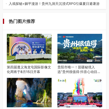
工、商业商场经营，还是举办各…
入戏探秘+躺平漫游！贵州九洞天沉浸式RPG引爆夏日避暑游
入伏后的贵州，清凉依旧。而在毕节深处的九洞天景区，贵
州首个水上喀斯特沉浸式RPG…
热门图片推荐
第四届遵义海龙屯国际影像文
贵阳市唯一！苗疆秘境入
化周将于8月15日开幕
选“贵州很值得·抖音心动目的
地”世遗地图——来贵阳，必
赴一场秘境之约