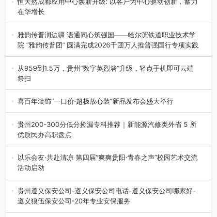
恒天然成都应用中心焕新升级: 以客户为中心驱动创新，蓄力
在华增长
融合全球研发实力与本土洞察，深化客户共创，赋能西南市
场创新发展 （7月27日，成…
雅韵传普润边疆 语通同心筑强国——哈尔滨铁道职业技术学
院 “雅韵传普团” 圆满完成2026千团万人推普强国行专项实践
为扎实推进2026“千团万人推普强国行”大学生暑期社会实
践，牢牢紧扣 “雅韵传普…
从959到1.5万，贵州“数字英烈墙”升级，轻点手机即可云端
祭扫
八一建军节到来之际，由贵州省退役军人事务厅指导，贵阳
市退役军人事务局联合贵州广电…
喜百年装饰“一口价·超极放心装”新品发布会盛大举行
2026年7月31日，喜百年装饰“一口价·超极放心装”新品发布
会在贵阳隆重举行。…
贵州200-300分低分捡漏专科推荐｜新能源汽修类外省 5 所
优质民办高职盘点
在贵州省高考志愿填报体系中，200至300分数段考生可选择
的省内工科、新能源汽车…
以乐会友·共赴清凉 第四届“爽爽贵阳·青春之声”校园艺术交流
活动启动
七月的贵阳，清风送爽，第四届“爽爽贵阳·青春之声”校园管
弦乐（合唱）艺术交流活动…
贵州遵义保安公司-遵义保安公司电话-遵义保安公司哪家好-
遵义狼伍保安公司-20年专业安保服务
在遵义，不管是企业园区运营、小区物业管理、建筑工地施