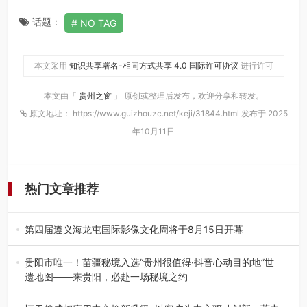
话题：
NO TAG
本文采用
知识共享署名-相同方式共享 4.0 国际许可协议
进行许可
本文由「
贵州之窗
」 原创或整理后发布，欢迎分享和转发。
原文地址： https://www.guizhouzc.net/keji/31844.html 发布于 2025
年10月11日
热门文章推荐
第四届遵义海龙屯国际影像文化周将于8月15日开幕
8月7日，第四届遵义海龙屯国际影像文化周媒体通气会在世
界文化遗产地海龙屯核心景区…
贵阳市唯一！苗疆秘境入选“贵州很值得·抖音心动目的地”世
遗地图——来贵阳，必赴一场秘境之约
2026年7月21日，2026年“贵州很值得”暨抖音“心动目的
地”（贵州站）主题…