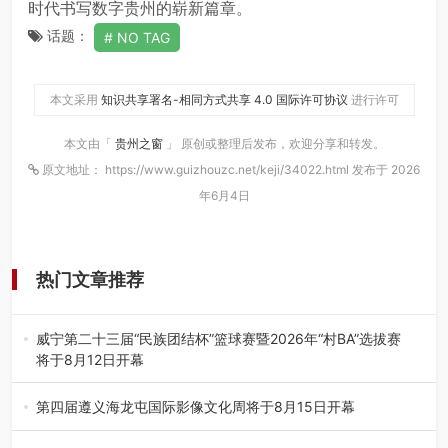
时代书写数字贵州的崭新篇章。
话题：
NO TAG
本文采用
知识共享署名-相同方式共享 4.0 国际许可协议
进行许可
本文由「
贵州之窗
」 原创或整理后发布，欢迎分享和转发。
原文地址： https://www.guizhouzc.net/keji/34022.html 发布于 2026
年6月4日
热门文章推荐
威宁第二十三届“民族团结杯”篮球赛暨2026年“村BA”选拔赛
将于8月12日开幕
8月7日，威宁彝族回族苗族自治县第二十三届“民族团结
杯”篮球赛暨2026年“村B…
第四届遵义海龙屯国际影像文化周将于8月15日开幕
8月7日，第四届遵义海龙屯国际影像文化周媒体通气会在世