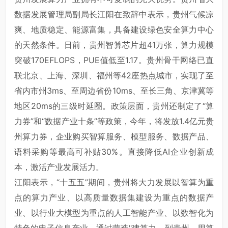
数据发展管理局副局长江阳在致辞中表示，贵州气候凉
爽、地质稳定、能源富集，具备建设绿色安全算力中心
的天然条件。日前，贵州智算芯片超41万张，算力规模
突破170EFLOPS，PUE值低至1.17。贵州骨干网络已直
联北京、上海、深圳、福州等42座热点城市，实现了至
省内市州3ms、至周边省份10ms、至长三角、京津冀等
地区20ms的三级时延圈。政策层面，贵州还制定了“算
力券”和“数据产业十条”等政策，今年，将发放1.4亿元贵
州算力券，企业购买智算服务、模型服务、数据产品、
语料采购等最高可补贴30%。直接降低AI企业创新成
本，激活产业发展活力。
江阳表示，“十五五”期间，贵州将大力发展以智算为重
点的算力产业、以高质量数据集建设为重点的数据产
业、以行业大模型为重点的人工智能产业、以数智化为
特色的电子信息产业。通过营造"建算力、到贵州，用算