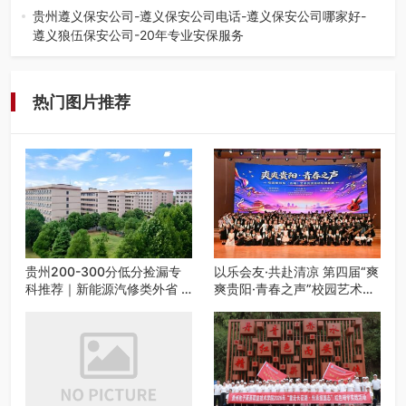
弦乐（合唱）艺术交流活动…
贵州遵义保安公司-遵义保安公司电话-遵义保安公司哪家好-
遵义狼伍保安公司-20年专业安保服务
在遵义，不管是企业园区运营、小区物业管理、建筑工地施
工、商业商场经营，还是举办各…
热门图片推荐
贵州200-300分低分捡漏专
以乐会友·共赴清凉 第四届“爽
科推荐｜新能源汽修类外省 5
爽贵阳·青春之声”校园艺术交
所优质民办高职盘点
流活动启动