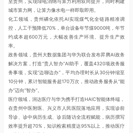
至贵州，实现绿电消纳与算力利用双向提升，同时构建
城市算力网，让算力像水电一样即取即用。
化工领域，贵州磷化依托AI实现煤气化全链路精准调
控，人工干预降低70%，单台设备年节煤9000吨，年节
约成本超600万元，大幅改善生产环境、提升生产效
率。
政务领域，贵州大数据集团与华为联合发布昇腾AI政务
解决方案，打造“贵人智办”AI助手，覆盖4320项政务服
务事项，实现“边聊边办”，平均办理时长从30分钟缩至
10分钟，累计智能服务超170万次，推动政务服务从“能
办”迈向“智办”。
医疗领域，润达医疗与华为携手打造HAIC智能体终端，
在贵州中医附医、兴义市人民医院落地应用，实现诊前
导诊、诊中病历生成、诊后随访全流程赋能，病历撰写
效率提升超70%，知识检索精度达95%以上，推动医疗