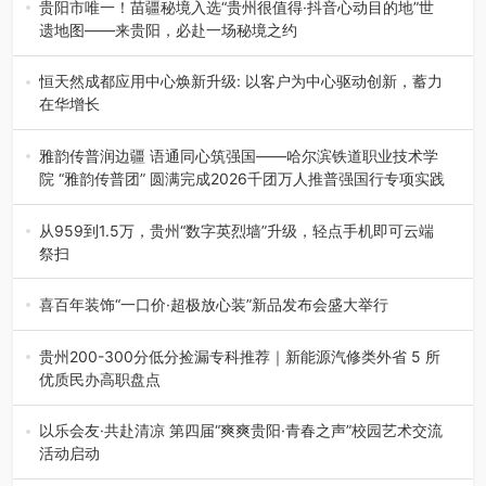
界文化遗产地海龙屯核心景区…
贵阳市唯一！苗疆秘境入选“贵州很值得·抖音心动目的地”世
遗地图——来贵阳，必赴一场秘境之约
2026年7月21日，2026年“贵州很值得”暨抖音“心动目的
地”（贵州站）主题…
恒天然成都应用中心焕新升级: 以客户为中心驱动创新，蓄力
在华增长
融合全球研发实力与本土洞察，深化客户共创，赋能西南市
场创新发展 （7月27日，成…
雅韵传普润边疆 语通同心筑强国——哈尔滨铁道职业技术学
院 “雅韵传普团” 圆满完成2026千团万人推普强国行专项实践
为扎实推进2026“千团万人推普强国行”大学生暑期社会实
践，牢牢紧扣 “雅韵传普…
从959到1.5万，贵州“数字英烈墙”升级，轻点手机即可云端
祭扫
八一建军节到来之际，由贵州省退役军人事务厅指导，贵阳
市退役军人事务局联合贵州广电…
喜百年装饰“一口价·超极放心装”新品发布会盛大举行
2026年7月31日，喜百年装饰“一口价·超极放心装”新品发布
会在贵阳隆重举行。…
贵州200-300分低分捡漏专科推荐｜新能源汽修类外省 5 所
优质民办高职盘点
在贵州省高考志愿填报体系中，200至300分数段考生可选择
的省内工科、新能源汽车…
以乐会友·共赴清凉 第四届“爽爽贵阳·青春之声”校园艺术交流
活动启动
七月的贵阳，清风送爽，第四届“爽爽贵阳·青春之声”校园管