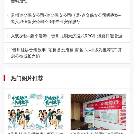
活动启动
七月的贵阳，清风送爽，第四届“爽爽贵阳·青春之声”校园管
弦乐（合唱）艺术交流活动…
贵州遵义保安公司-遵义保安公司电话-遵义保安公司哪家好-
遵义狼伍保安公司-20年专业安保服务
在遵义，不管是企业园区运营、小区物业管理、建筑工地施
工、商业商场经营，还是举办各…
入戏探秘+躺平漫游！贵州九洞天沉浸式RPG引爆夏日避暑游
入伏后的贵州，清凉依旧。而在毕节深处的九洞天景区，贵
州首个水上喀斯特沉浸式RPG…
“贵州娃讲贵州故事” 项目首发启幕 百名 “小小多彩推荐官” 开
启公益成长之旅
近日，由贵州教育出版社、阅美黔途阅见中国全国阅读行动
网络贵州站，遵义融媒体传媒集…
热门图片推荐