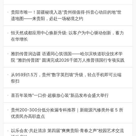
贵阳市唯一！苗疆秘境入选“贵州很值得·抖音心动目的地”世
遗地图——来贵阳，必赴一场秘境之约
2026年7月21日，2026年“贵州很值得”暨抖音“心动目的
地”（贵州站）主题…
恒天然成都应用中心焕新升级: 以客户为中心驱动创新，蓄力
在华增长
融合全球研发实力与本土洞察，深化客户共创，赋能西南市
场创新发展 （7月27日，成…
雅韵传普润边疆 语通同心筑强国——哈尔滨铁道职业技术学
院 “雅韵传普团” 圆满完成2026千团万人推普强国行专项实践
为扎实推进2026“千团万人推普强国行”大学生暑期社会实
践，牢牢紧扣 “雅韵传普…
从959到1.5万，贵州“数字英烈墙”升级，轻点手机即可云端
祭扫
八一建军节到来之际，由贵州省退役军人事务厅指导，贵阳
市退役军人事务局联合贵州广电…
喜百年装饰“一口价·超极放心装”新品发布会盛大举行
2026年7月31日，喜百年装饰“一口价·超极放心装”新品发布
会在贵阳隆重举行。…
贵州200-300分低分捡漏专科推荐｜新能源汽修类外省 5 所
优质民办高职盘点
在贵州省高考志愿填报体系中，200至300分数段考生可选择
的省内工科、新能源汽车…
以乐会友·共赴清凉 第四届“爽爽贵阳·青春之声”校园艺术交流