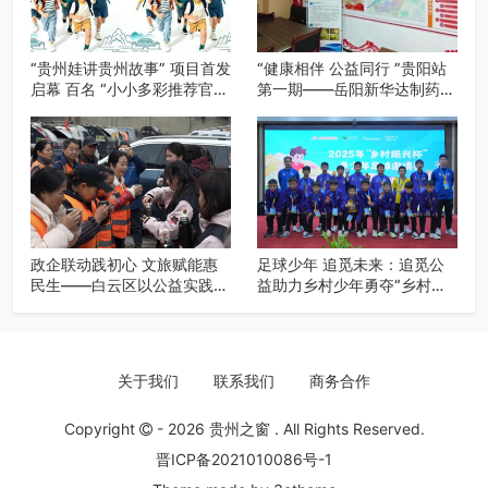
“贵州娃讲贵州故事” 项目首发
“健康相伴 公益同行 ”贵阳站
启幕 百名 “小小多彩推荐官”
第一期——岳阳新华达制药贵
开启公益成长之旅
阳社区健康公益科普活动
政企联动践初心 文旅赋能惠
足球少年 追觅未来：追觅公
民生——白云区以公益实践绘
益助力乡村少年勇夺“乡村振
就“十五五”规划落实新图景
兴杯”亚季军
关于我们
联系我们
商务合作
Copyright
- 2026
贵州之窗
. All Rights Reserved.
晋ICP备2021010086号-1