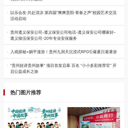
在贵州省高考志愿填报体系中，200至300分数段考生可选择
的省内工科、新能源汽车…
以乐会友·共赴清凉 第四届“爽爽贵阳·青春之声”校园艺术交流
活动启动
七月的贵阳，清风送爽，第四届“爽爽贵阳·青春之声”校园管
弦乐（合唱）艺术交流活动…
贵州遵义保安公司-遵义保安公司电话-遵义保安公司哪家好-
遵义狼伍保安公司-20年专业安保服务
在遵义，不管是企业园区运营、小区物业管理、建筑工地施
工、商业商场经营，还是举办各…
入戏探秘+躺平漫游！贵州九洞天沉浸式RPG引爆夏日避暑游
入伏后的贵州，清凉依旧。而在毕节深处的九洞天景区，贵
州首个水上喀斯特沉浸式RPG…
“贵州娃讲贵州故事” 项目首发启幕 百名 “小小多彩推荐官” 开
启公益成长之旅
近日，由贵州教育出版社、阅美黔途阅见中国全国阅读行动
网络贵州站，遵义融媒体传媒集…
热门图片推荐