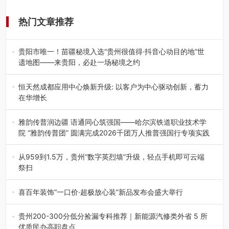
热门文章推荐
贵阳市唯一！苗疆秘境入选“贵州很值得·抖音心动目的地”世
遗地图——来贵阳，必赴一场秘境之约
2026年7月21日，2026年“贵州很值得”暨抖音“心动目的
地”（贵州站）主题…
恒天然成都应用中心焕新升级: 以客户为中心驱动创新，蓄力
在华增长
融合全球研发实力与本土洞察，深化客户共创，赋能西南市
场创新发展 （7月27日，成…
雅韵传普润边疆 语通同心筑强国——哈尔滨铁道职业技术学
院 “雅韵传普团” 圆满完成2026千团万人推普强国行专项实践
为扎实推进2026“千团万人推普强国行”大学生暑期社会实
践，牢牢紧扣 “雅韵传普…
从959到1.5万，贵州“数字英烈墙”升级，轻点手机即可云端
祭扫
八一建军节到来之际，由贵州省退役军人事务厅指导，贵阳
市退役军人事务局联合贵州广电…
喜百年装饰“一口价·超极放心装”新品发布会盛大举行
2026年7月31日，喜百年装饰“一口价·超极放心装”新品发布
会在贵阳隆重举行。…
贵州200-300分低分捡漏专科推荐｜新能源汽修类外省 5 所
优质民办高职盘点