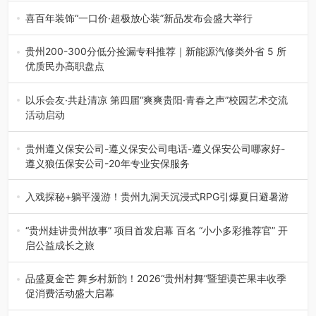
市退役军人事务局联合贵州广电…
喜百年装饰“一口价·超极放心装”新品发布会盛大举行
2026年7月31日，喜百年装饰“一口价·超极放心装”新品发布
会在贵阳隆重举行。…
贵州200-300分低分捡漏专科推荐｜新能源汽修类外省 5 所
优质民办高职盘点
在贵州省高考志愿填报体系中，200至300分数段考生可选择
的省内工科、新能源汽车…
以乐会友·共赴清凉 第四届“爽爽贵阳·青春之声”校园艺术交流
活动启动
七月的贵阳，清风送爽，第四届“爽爽贵阳·青春之声”校园管
弦乐（合唱）艺术交流活动…
贵州遵义保安公司-遵义保安公司电话-遵义保安公司哪家好-
遵义狼伍保安公司-20年专业安保服务
在遵义，不管是企业园区运营、小区物业管理、建筑工地施
工、商业商场经营，还是举办各…
入戏探秘+躺平漫游！贵州九洞天沉浸式RPG引爆夏日避暑游
入伏后的贵州，清凉依旧。而在毕节深处的九洞天景区，贵
州首个水上喀斯特沉浸式RPG…
“贵州娃讲贵州故事” 项目首发启幕 百名 “小小多彩推荐官” 开
启公益成长之旅
近日，由贵州教育出版社、阅美黔途阅见中国全国阅读行动
网络贵州站，遵义融媒体传媒集…
品盛夏金芒 舞乡村新韵！2026“贵州村舞”暨望谟芒果丰收季
促消费活动盛大启幕
盛夏瑶乡，金芒盈野，歌舞飞扬。7月22日，2026“贵州村