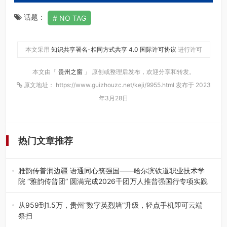
话题：
NO TAG
本文采用
知识共享署名-相同方式共享 4.0 国际许可协议
进行许可
本文由「
贵州之窗
」 原创或整理后发布，欢迎分享和转发。
原文地址： https://www.guizhouzc.net/keji/9955.html 发布于 2023
年3月28日
热门文章推荐
雅韵传普润边疆 语通同心筑强国——哈尔滨铁道职业技术学
院 “雅韵传普团” 圆满完成2026千团万人推普强国行专项实践
为扎实推进2026“千团万人推普强国行”大学生暑期社会实
践，牢牢紧扣 “雅韵传普…
从959到1.5万，贵州“数字英烈墙”升级，轻点手机即可云端
祭扫
八一建军节到来之际，由贵州省退役军人事务厅指导，贵阳