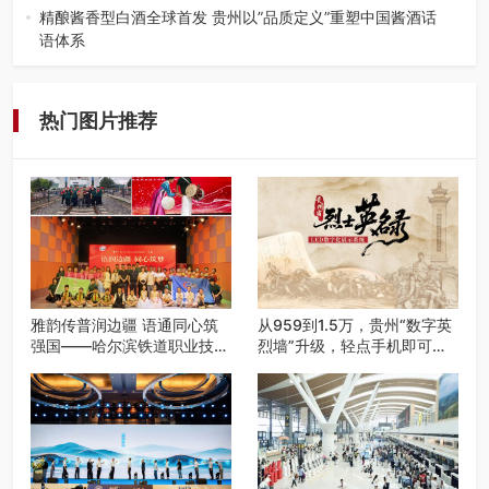
舞”暨望谟芒果丰收季促…
精酿酱香型白酒全球首发 贵州以”品质定义”重塑中国酱酒话
语体系
——九大酒厂联合签署品质公约 企业标准严于国标 "卖酒向
卖生活方式转变"战略…
热门图片推荐
雅韵传普润边疆 语通同心筑
从959到1.5万，贵州“数字英
强国——哈尔滨铁道职业技术
烈墙”升级，轻点手机即可云
学院 “雅韵传普团” 圆满完成
端祭扫
2026千团万人推普强国行专
项实践