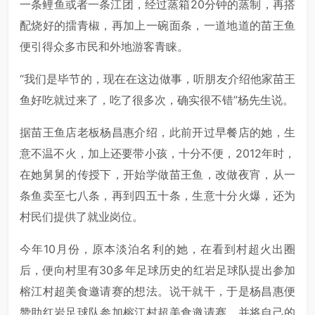
一条鲤鱼或者一条江团，经过蒸箱20分钟的蒸制，再搭
配烧好的擂青椒，再加上一碗面条，一道地道的苗王鱼
便引得众多市民和外地游客青睐。
“我们是毕节的，现在在这边做事，听朋友介绍他家苗王
鱼好吃就过来了，吃了很多次，确实很不错”杨先生说。
据苗王鱼店老板杨昌惠介绍，此前开过早餐店的她，生
意不温不火，加上还要带小孩，十分不便，2012年时，
在她舅舅的传授下，开始学做苗王鱼，改做夜宵，从一
条鱼卖至七八条，再到四五十条，生意十分火爆，还为
村民们提供了就业岗位。
今年10月份，原本淡泊名利的她，在看到村超火出圈
后，便向村里有30多年足球历史的红岩足球队提出参加
榕江村超美食邀请赛的想法。说干就干，于是杨昌惠便
赞助红岩足球队参加榕江村超美食邀请赛，并将自己的