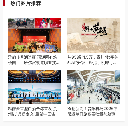
热门图片推荐
雅韵传普润边疆 语通同心筑
从959到1.5万，贵州“数字英
强国——哈尔滨铁道职业技术
烈墙”升级，轻点手机即可云
学院 “雅韵传普团” 圆满完成
端祭扫
2026千团万人推普强国行专
项实践
精酿酱香型白酒全球首发 贵
双创新高！贵阳机场2026年
州以”品质定义”重塑中国酱酒
暑运单日旅客吞吐量与航班起
话语体系
降架次齐破纪录