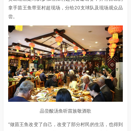
拿手苗王鱼带至村超现场，分给20支球队及现场观众品
尝。
品尝酸汤鱼听苗族敬酒歌
“做苗王鱼改变了自己，改变了部分村民的生活，也得到