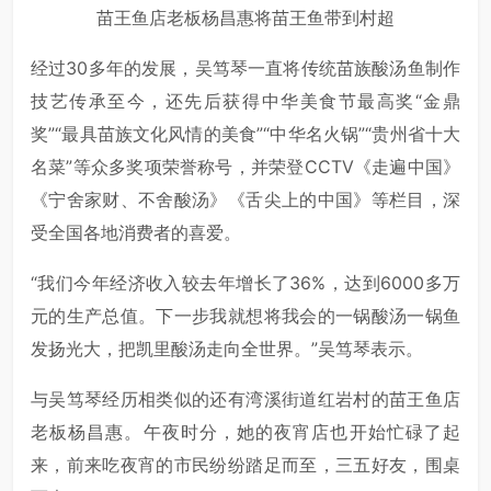
苗王鱼店老板杨昌惠将苗王鱼带到村超
经过30多年的发展，吴笃琴一直将传统苗族酸汤鱼制作
技艺传承至今，还先后获得中华美食节最高奖“金鼎
奖”“最具苗族文化风情的美食”“中华名火锅”“贵州省十大
名菜”等众多奖项荣誉称号，并荣登CCTV《走遍中国》
《宁舍家财、不舍酸汤》《舌尖上的中国》等栏目，深
受全国各地消费者的喜爱。
“我们今年经济收入较去年增长了36%，达到6000多万
元的生产总值。下一步我就想将我会的一锅酸汤一锅鱼
发扬光大，把凯里酸汤走向全世界。”吴笃琴表示。
与吴笃琴经历相类似的还有湾溪街道红岩村的苗王鱼店
老板杨昌惠。午夜时分，她的夜宵店也开始忙碌了起
来，前来吃夜宵的市民纷纷踏足而至，三五好友，围桌