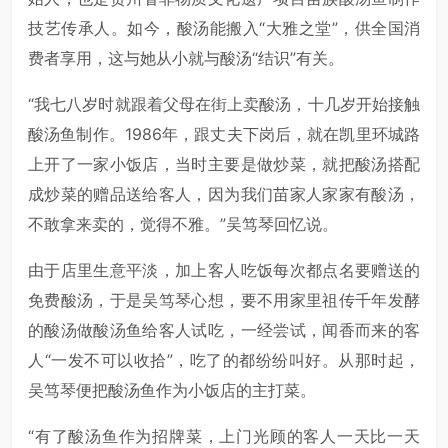
技艺传承人。如今，酸汤能搬入“大雅之堂”，供全国消
费者享用，这与她从小就与酸汤“结识”有关。
“我七八岁时就跟着父母在街上卖酸汤，十几岁开始接触
酸汤鱼制作。1986年，跟丈夫下岗后，就在凯里环城路
上开了一家小饭店，当时主要是做炒菜，就把酸汤搭配
成炒菜的赠品送给客人，因为我们苗家人家家有酸汤，
不敢拿来卖的，觉得不雅。”吴笃琴回忆说。
由于店里生意平淡，加上客人吃饭每次都点名要赠送的
免费酸汤，于是吴笃琴心想，要不用家里祖传千年发酵
的酸汤做酸汤鱼给客人试吃，一经尝试，闻香而来的客
人“一发不可以收拾”，吃了的都纷纷叫好。从那时起，
吴笃琴便把酸汤鱼作为小饭店的主打菜。
“有了酸汤鱼作为招牌菜，上门光顾的客人一天比一天